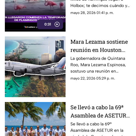
Holbox; te decimos cuándo y
cómo disfrutar de esta
mayo 28, 2026 01:41 p. m.
impresionante temporada en
0:31
Quintana Roo.
Mara Lezama sostiene
reunión en Houston
para fortalecer las
La gobernadora de Quintana
Roo, Mara Lezama Espinosa,
alianzas con el Caribe
sostuvo una reunión en
Mexicano
Houston para fortalecer las
mayo 22, 2026 05:29 p. m.
alianzas con el Caribe
Mexicano.
Se llevó a cabo la 69ª
Asamblea de ASETUR
en Cancún y Quintana
Se llevó a cabo la 69ª
Asamblea de ASETUR en la
Roo reafirma su