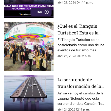
sobre los proyectos en el
abril 29, 2026 04:44 p. m.
estado en materia turística.
1:58
¿Qué es el Tianguis
Turístico? Esta es la
finalidad del evento de
El Tianguis Turístico se ha
posicionado como uno de los
turismo más grande de
eventos de turismo más
México
grandes de México y aquí te
abril 25, 2026 01:32 p. m.
explicamos qué es y cuál es su
finalidad.
La sorprendente
transformación de la
Laguna Nichupté: Así
Así se ve hoy el cambio de la
Laguna Nichupté que está
se ve actualmente
sorprendiendo a Cancún. Te
contamos los detalles:
abril 21, 2026 12:19 p. m.