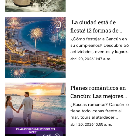
Mexicano.
¡La ciudad está de
fiesta! 12 formas de
celebrar a Cancún en
¿Cómo festejar a Cancún en
su cumpleaños? Descubre 56
su 56 Aniversario
actividades, eventos y lugares
para celebrar el 56 Aniversario
abril 20, 2026 11:47 a. m.
de la ciudad este 2026.
Planes románticos en
Cancún: Las mejores
experiencias para vivir
¿Buscas romance? Cancún lo
tiene todo: cenas frente al
en pareja este 2026
mar, tours al atardecer,
cenotes mágicos y spas de
abril 20, 2026 10:55 a. m.
lujo. ¡Descubre el plan perfecto
0:45