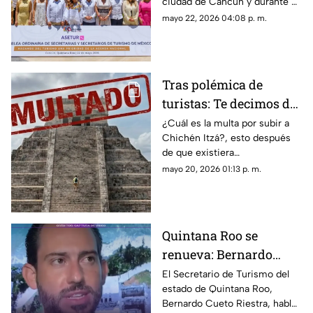
ciudad de Cancún y durante el
liderazgo turístico
evento, el estado de Quintana
mayo 22, 2026 04:08 p. m.
Roo reafirma su liderazgo
turístico.
Tras polémica de
turistas: Te decimos de
cuánto es la multa por
¿Cuál es la multa por subir a
Chichén Itzá?, esto después
subir a Chichén Itzá
de que existiera
"#LadyChichenItza” en redes
mayo 20, 2026 01:13 p. m.
sociales quien subió el templo
de Kukulkán.
Quintana Roo se
renueva: Bernardo
Cueto habla sobre
El Secretario de Turismo del
estado de Quintana Roo,
proyectos en el estado
Bernardo Cueto Riestra, habló
para 2026