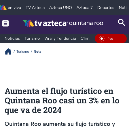
en vivo
TV Azteca
Azteca UNO
Azteca 7
Deportes
Notic
Noticias
Turismo
Viral y Tendencia
Clima
Tráfico
Deporte
En Vivo
Turismo
Nota
Aumenta el flujo turístico en
Quintana Roo casi un 3% en lo
que va de 2024
Quintana Roo aumenta su flujo turístico y