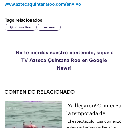
www.aztecaquintanaroo.com/envivo
Tags relacionados
Quintana Roo
Turismo
¡No te pierdas nuestro contenido, sigue a
TV Azteca Quintana Roo en Google
News!
CONTENIDO RELACIONADO
¡Ya llegaron! Comienza
la temporada de
flamingos en Holbox
¡El espectáculo rosa comenzó!
Miles de flamingos llegan a