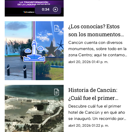
0:34
¿Los conocías? Estos
son los monumentos
emblemáticos en
Cancún cuenta con diversos
monumentos, sobre todo en la
Cancún: Checa sus
zona Centro; aquí te contamos
apodos y nombres
sus nombres reales y los
abril 20, 2026 01:41 p. m.
reales
apodos que la gente les dio
con los años
Historia de Cancún:
¿Cuál fue el primer
hotel en construirse y
Descubre cuál fue el primer
hotel de Cancún y en qué año
en qué año se
se inauguró. Un recorrido por
inauguró?
la historia del Playa Blanca y
abril 20, 2026 01:22 p. m.
los pioneros del Caribe