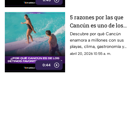
para ti y tu pareja!
5 razones por las que
Cancún es uno de los
destinos más amados
Descubre por qué Cancún
enamora a millones con sus
del mundo por turistas
playas, clima, gastronomía y
diversión.
abril 20, 2026 10:55 a. m.
0:44