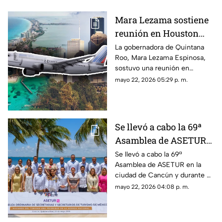
Mara Lezama sostiene
reunión en Houston
para fortalecer las
La gobernadora de Quintana
Roo, Mara Lezama Espinosa,
alianzas con el Caribe
sostuvo una reunión en
Mexicano
Houston para fortalecer las
mayo 22, 2026 05:29 p. m.
alianzas con el Caribe
Mexicano.
Se llevó a cabo la 69ª
Asamblea de ASETUR
en Cancún y Quintana
Se llevó a cabo la 69ª
Asamblea de ASETUR en la
Roo reafirma su
ciudad de Cancún y durante el
liderazgo turístico
evento, el estado de Quintana
mayo 22, 2026 04:08 p. m.
Roo reafirma su liderazgo
turístico.