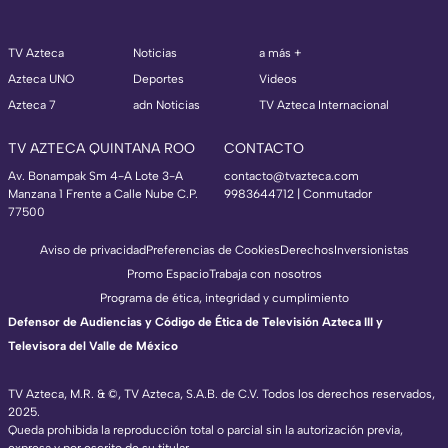
TV Azteca
Noticias
a más +
Azteca UNO
Deportes
Videos
Azteca 7
adn Noticias
TV Azteca Internacional
TV AZTECA QUINTANA ROO
CONTACTO
Av. Bonampak Sm 4-A Lote 3-A
contacto@tvazteca.com
Manzana 1 Frente a Calle Nube C.P.
9983644712 | Conmutador
77500
Aviso de privacidad
Preferencias de Cookies
Derechos
Inversionistas
Promo Espacio
Trabaja con nosotros
Programa de ética, integridad y cumplimiento
Defensor de Audiencias y Código de Ética de Televisión Azteca III y
Televisora del Valle de México
TV Azteca, M.R. & ©, TV Azteca, S.A.B. de C.V. Todos los derechos reservados,
2025.
Queda prohibida la reproducción total o parcial sin la autorización previa,
expresa y por escrito de su titular.