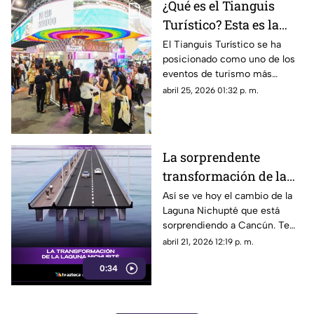
¿Qué es el Tianguis
Turístico? Esta es la
finalidad del evento de
El Tianguis Turístico se ha
posicionado como uno de los
turismo más grande de
eventos de turismo más
México
grandes de México y aquí te
abril 25, 2026 01:32 p. m.
explicamos qué es y cuál es su
finalidad.
La sorprendente
transformación de la
Laguna Nichupté: Así
Así se ve hoy el cambio de la
Laguna Nichupté que está
se ve actualmente
sorprendiendo a Cancún. Te
contamos los detalles:
abril 21, 2026 12:19 p. m.
0:34