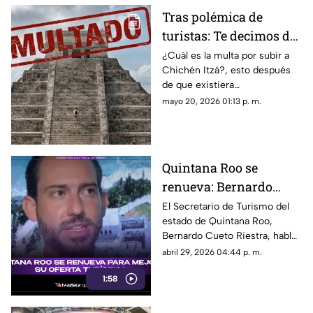
Tras polémica de
turistas: Te decimos de
cuánto es la multa por
¿Cuál es la multa por subir a
Chichén Itzá?, esto después
subir a Chichén Itzá
de que existiera
"#LadyChichenItza” en redes
mayo 20, 2026 01:13 p. m.
sociales quien subió el templo
de Kukulkán.
Quintana Roo se
renueva: Bernardo
Cueto habla sobre
El Secretario de Turismo del
estado de Quintana Roo,
proyectos en el estado
Bernardo Cueto Riestra, habló
para 2026
sobre los proyectos en el
abril 29, 2026 04:44 p. m.
estado en materia turística.
1:58