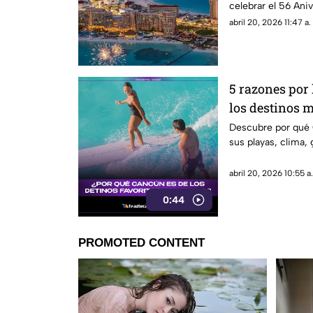
celebrar el 56 Ani
abril 20, 2026 11:47 a.
5 razones por
los destinos
por turistas
Descubre por qué
sus playas, clima,
abril 20, 2026 10:55 a
0:44