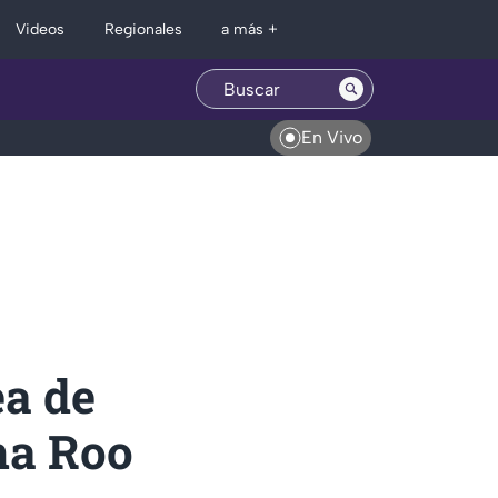
Regionales
Videos
a más +
En Vivo
ea de
na Roo