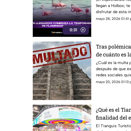
llegan a Holbox; 
disfrutar de esta
Quintana Roo.
mayo 28, 2026 01:41 
0:31
Tras polémica 
de cuánto es l
Chichén Itzá
¿Cuál es la multa 
después de que ex
redes sociales qui
mayo 20, 2026 01:13 p
¿Qué es el Tia
finalidad del
grande de Mé
El Tianguis Turíst