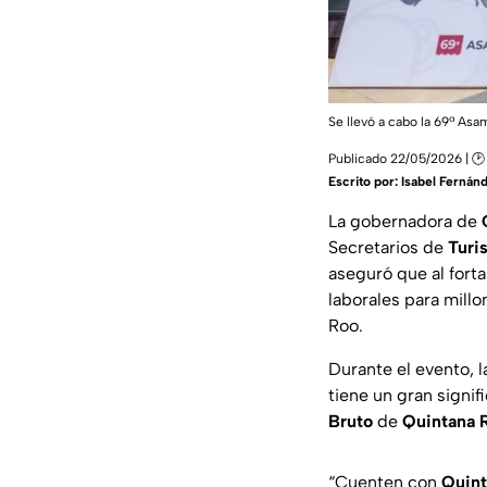
Se llevó a cabo la 69ª As
Publicado 22/05/2026 | 🕑
Escrito por:
Isabel Fernán
La gobernadora de
Secretarios de
Turi
aseguró que al fort
laborales para mill
Roo.
Durante el evento, 
tiene un gran signif
Bruto
de
Quintana 
“
Cuenten con
Quint