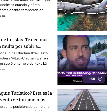
te decimos cuándo y cómo
 impresionante temporada en
p. m.
de turistas: Te decimos
a multa por subir a
por subir a Chichén Itzá?, esto
istiera "#LadyChichenItza” en
en subió el templo de Kukulkán.
. m.
1:58
nguis Turístico? Esta es la
 evento de turismo más
xico
ico se ha posicionado como uno