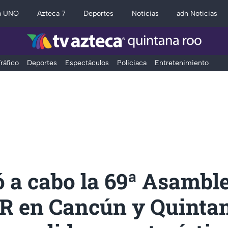
a UNO
Azteca 7
Deportes
Noticias
adn Noticias
ráfico
Deportes
Espectáculos
Policiaca
Entretenimiento
ó a cabo la 69ª Asambl
 en Cancún y Quinta