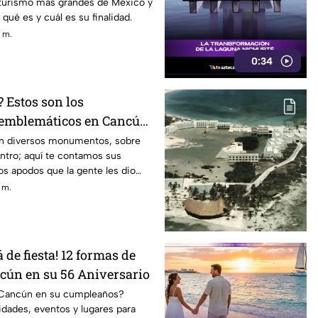
 turismo más grandes de México y
qué es y cuál es su finalidad.
. m.
0:34
 Estos son los
mblemáticos en Cancún:
dos y nombres reales
n diversos monumentos, sobre
ntro; aquí te contamos sus
os apodos que la gente les dio
. m.
 de fiesta! 12 formas de
ncún en su 56 Aniversario
 Cancún en su cumpleaños?
dades, eventos y lugares para