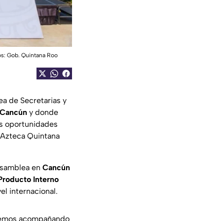
os: Gob. Quintana Roo
ea de Secretarias y
Cancún
y donde
as oportunidades
V Azteca Quintana
 Asamblea en
Cancún
Producto Interno
el internacional.
emos acompañando