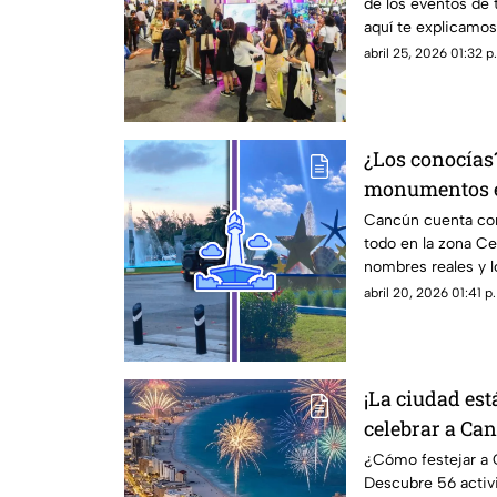
de los eventos de
aquí te explicamos 
abril 25, 2026 01:32 p
¿Los conocías?
monumentos e
Checa sus apo
Cancún cuenta co
todo en la zona Ce
nombres reales y l
con los años
abril 20, 2026 01:41 p
¡La ciudad está
celebrar a Ca
¿Cómo festejar a
Descubre 56 activi