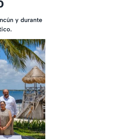
o
ncún y durante
tico.