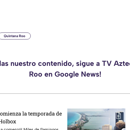
Quintana Roo
das nuestro contenido, sigue a TV Azt
Roo en Google News!
 Comienza la temporada de
 Holbox
osa comenzó! Miles de flamingos