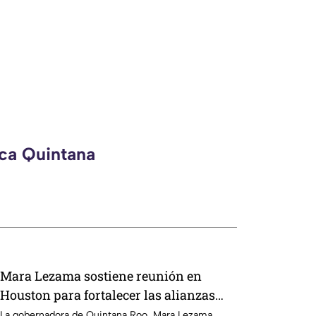
eca Quintana
Mara Lezama sostiene reunión en
Houston para fortalecer las alianzas
con el Caribe Mexicano
La gobernadora de Quintana Roo, Mara Lezama