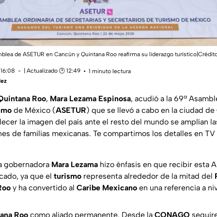
amblea de ASETUR en Cancún y Quintana Roo reafirma su liderazgo turístico|Crédit
 16:08
| Actualizado 🕑 12:49
1 minuto lectura
dez
Quintana Roo
,
Mara Lezama Espinosa
, acudió a la 69ª Asambl
smo
de México (
ASETUR
) que se llevó a cabo en la ciudad de
alecer la imagen del país ante el resto del mundo se amplían l
ones de familias mexicanas. Te compartimos los detalles en T
la gobernadora
Mara Lezama
hizo énfasis en que recibir esta
icado, ya que el
turismo
representa alrededor de la mitad del
Roo
y ha convertido al
Caribe Mexicano
en una referencia a niv
ana Roo
como aliado permanente. Desde la
CONAGO
seguir