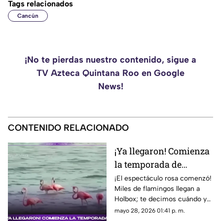
Tags relacionados
Cancún
¡No te pierdas nuestro contenido, sigue a
TV Azteca Quintana Roo en Google
News!
CONTENIDO RELACIONADO
¡Ya llegaron! Comienza
la temporada de
flamingos en Holbox
¡El espectáculo rosa comenzó!
Miles de flamingos llegan a
Holbox; te decimos cuándo y
cómo disfrutar de esta
mayo 28, 2026 01:41 p. m.
impresionante temporada en