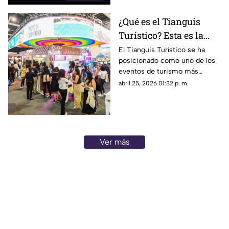
¿Qué es el Tianguis
Turístico? Esta es la
finalidad del evento de
El Tianguis Turístico se ha
posicionado como uno de los
turismo más grande de
eventos de turismo más
México
grandes de México y aquí te
abril 25, 2026 01:32 p. m.
explicamos qué es y cuál es su
finalidad.
Ver más