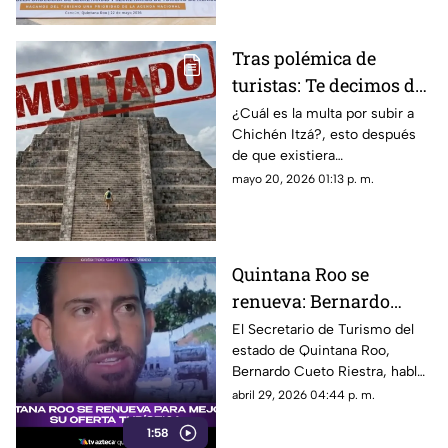
turístico.
Tras polémica de
turistas: Te decimos de
cuánto es la multa por
¿Cuál es la multa por subir a
Chichén Itzá?, esto después
subir a Chichén Itzá
de que existiera
"#LadyChichenItza” en redes
mayo 20, 2026 01:13 p. m.
sociales quien subió el templo
de Kukulkán.
Quintana Roo se
renueva: Bernardo
Cueto habla sobre
El Secretario de Turismo del
estado de Quintana Roo,
proyectos en el estado
Bernardo Cueto Riestra, habló
para 2026
sobre los proyectos en el
abril 29, 2026 04:44 p. m.
estado en materia turística.
1:58