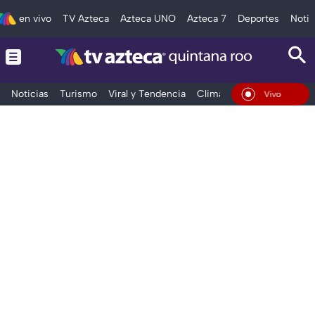
en vivo
TV Azteca
Azteca UNO
Azteca 7
Deportes
Notic
Noticias
Turismo
Viral y Tendencia
Clima
Tráfico
Deporte
En Vivo