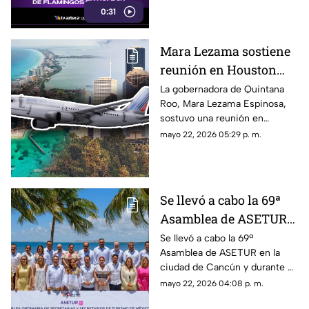
0:31
Quintana Roo.
Mara Lezama sostiene
reunión en Houston
para fortalecer las
La gobernadora de Quintana
Roo, Mara Lezama Espinosa,
alianzas con el Caribe
sostuvo una reunión en
Mexicano
Houston para fortalecer las
mayo 22, 2026 05:29 p. m.
alianzas con el Caribe
Mexicano.
Se llevó a cabo la 69ª
Asamblea de ASETUR
en Cancún y Quintana
Se llevó a cabo la 69ª
Asamblea de ASETUR en la
Roo reafirma su
ciudad de Cancún y durante el
liderazgo turístico
evento, el estado de Quintana
mayo 22, 2026 04:08 p. m.
Roo reafirma su liderazgo