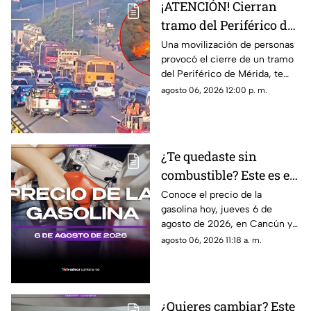
¡ATENCIÓN! Cierran
tramo del Periférico de
Mérida; esta la razón y
Una movilización de personas
provocó el cierre de un tramo
las vías alternas
del Periférico de Mérida, te
contamos la razón y cuáles son
agosto 06, 2026 12:00 p. m.
las vías alternas.
¿Te quedaste sin
combustible? Este es el
precio de la gasolina en
Conoce el precio de la
gasolina hoy, jueves 6 de
Quintana Roo HOY,
agosto de 2026, en Cancún y
jueves 6 de agosto de
el resto de Quintana Roo. Este
agosto 06, 2026 11:18 a. m.
2026
es el costo del combustible en
el estado.
¿Quieres cambiar? Este