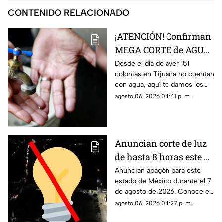
CONTENIDO RELACIONADO
¡ATENCIÓN! Confirman
MEGA CORTE de AGUA
en más de 150 colonias,
Desde el día de ayer 151
colonias en Tijuana no cuentan
aquí la lista completa
con agua, aquí te damos los
detalles.
agosto 06, 2026 04:41 p. m.
Anuncian corte de luz
de hasta 8 horas este 7
de agosto de 2026: ¿A
Anuncian apagón para este
estado de México durante el 7
qué hora inicia el
de agosto de 2026. Conoce el
apagón y quiénes se
horario y las colonias que se
agosto 06, 2026 04:27 p. m.
quedarán sin
verán afectadas con el corte