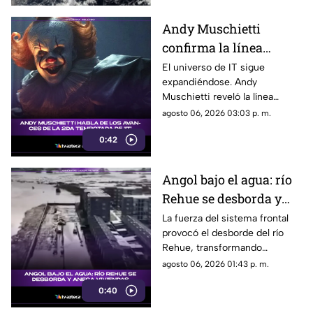
Andy Muschietti
confirma la línea
temporal de la segunda
El universo de IT sigue
expandiéndose. Andy
temporada de 'IT'
Muschietti reveló la línea
temporal que seguirá la
agosto 06, 2026 03:03 p. m.
segunda temporada, una
0:42
decisión que podría cambiar la
forma en que conocemos la
historia de Pennywise.
Angol bajo el agua: río
Rehue se desborda y
anega viviendas
La fuerza del sistema frontal
provocó el desborde del río
Rehue, transformando
distintos sectores de Angol en
agosto 06, 2026 01:43 p. m.
zonas inundadas. Esto fue lo
0:40
que paso: