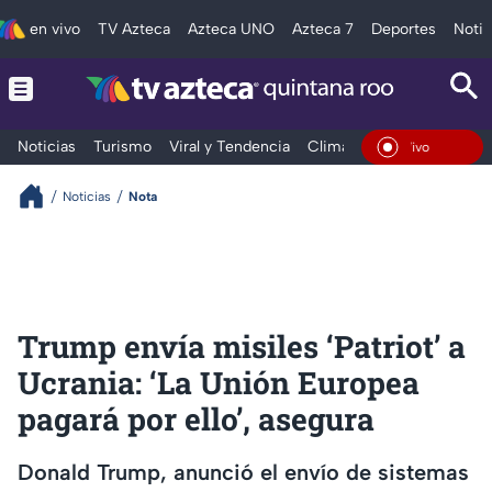
en vivo
TV Azteca
Azteca UNO
Azteca 7
Deportes
Notic
Noticias
Turismo
Viral y Tendencia
Clima
Tráfico
Deporte
En Vivo
Noticias
Nota
Trump envía misiles ‘Patriot’ a
Ucrania: ‘La Unión Europea
pagará por ello’, asegura
Donald Trump, anunció el envío de sistemas