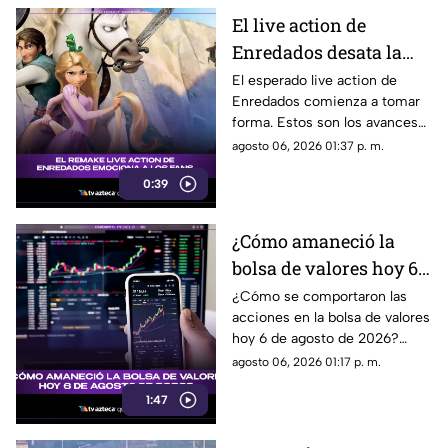
El live action de
Enredados desata la
emoción entre los
El esperado live action de
Enredados comienza a tomar
seguidores: los
forma. Estos son los avances
primeros avances son
que ya generan conversación.
agosto 06, 2026 01:37 p. m.
estos
0:39
¿Cómo amaneció la
bolsa de valores hoy 6
de agosto de 2026?
¿Cómo se comportaron las
acciones en la bolsa de valores
hoy 6 de agosto de 2026?
Encuentra todos los detalles
agosto 06, 2026 01:17 p. m.
sobre la apertura del mercado.
1:47