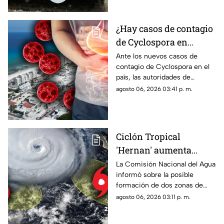
electricidad en México?
de luz.
¿Hay casos de contagio
de Cyclospora en
Quintana Roo? Esto
Ante los nuevos casos de
contagio de Cyclospora en el
dicen las autoridades
país, las autoridades de
sobre los turistas
Quintana Roo informaron
agosto 06, 2026 03:41 p. m.
contagiados de
sobre las medidas que se
ciclosporiasis
están tomando en el estado.
Ciclón Tropical
'Hernan' aumenta
probabilidad de
La Comisión Nacional del Agua
informó sobre la posible
formación: Vigilan dos
formación de dos zonas de
zonas de baja presión
baja presión con potencial
agosto 06, 2026 03:11 p. m.
con probablidad de
ciclónico en el Pacífico. Aquí
desarrollo ciclónico
su ubicación.