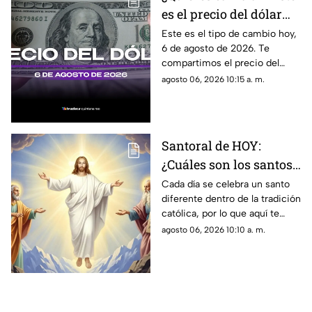
es el precio del dólar
estadounidense HOY, 6
Este es el tipo de cambio hoy,
6 de agosto de 2026. Te
de agosto de 2026 en
compartimos el precio del
Cancún
dólar hoy en Cancún, así como
agosto 06, 2026 10:15 a. m.
el resto de las divisas en
México.
Santoral de HOY:
¿Cuáles son los santos
que se celebran este
Cada día se celebra un santo
diferente dentro de la tradición
jueves 6 de agosto de
católica, por lo que aquí te
2026?
compartimos el santoral
agosto 06, 2026 10:10 a. m.
completo de hoy, jueves 6 de
agosto.