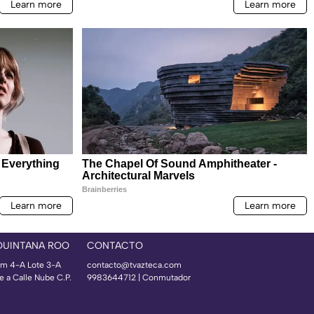
QUINTANA ROO
CONTACTO
m 4-A Lote 3-A
contacto@tvazteca.com
e a Calle Nube C.P.
9983644712 | Conmutador