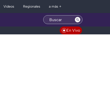
Regionales
Videos
a más +
En Vivo