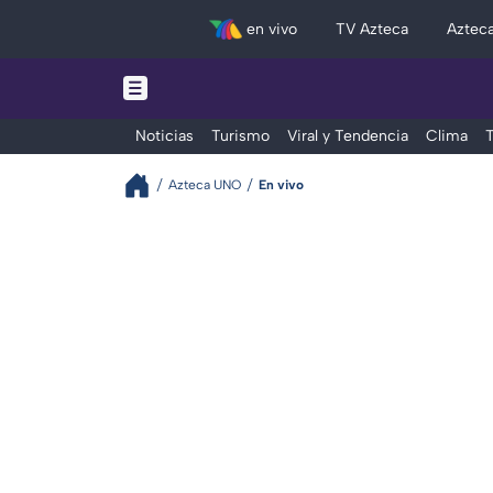
en vivo
TV Azteca
Aztec
Noticias
Turismo
Viral y Tendencia
Clima
T
Azteca UNO
En vivo