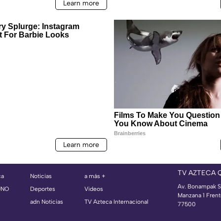
TV AZTECA 
ca
Noticias
a más +
Av. Bonampak S
UNO
Deportes
Videos
Manzana 1 Frent
adn Noticias
TV Azteca Internacional
77500