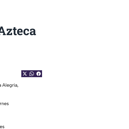
Azteca
 Alegría,
ernes
ves