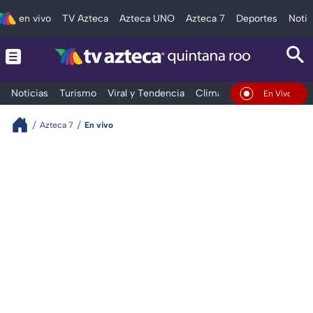
en vivo
TV Azteca
Azteca UNO
Azteca 7
Deportes
Notic
Noticias
Turismo
Viral y Tendencia
Clima
Tráfico
Deporte
En Vivo
Azteca 7
En vivo