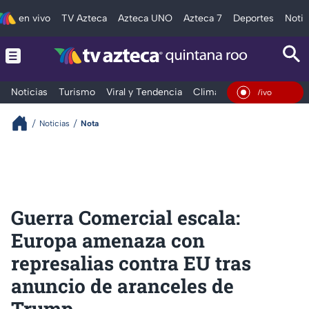
en vivo
TV Azteca
Azteca UNO
Azteca 7
Deportes
Notic
Noticias
Turismo
Viral y Tendencia
Clima
Tráfico
Deporte
En Vivo
Noticias
Nota
Guerra Comercial escala:
Europa amenaza con
represalias contra EU tras
anuncio de aranceles de
Trump