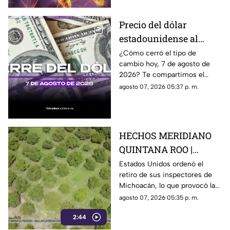
Precio del dólar
estadounidense al
CIERRE de HOY, viernes
¿Cómo cerró el tipo de
cambio hoy, 7 de agosto de
7 de agosto de 2026, en
2026? Te compartimos el
Cancún
precio del dólar al cierre de
agosto 07, 2026 05:37 p. m.
hoy en Cancún, así como el
resto de las divisas.
HECHOS MERIDIANO
QUINTANA ROO |
E.E.U.U retira a sus
Estados Unidos ordenó el
retiro de sus inspectores de
inspectores en
Michoacán, lo que provocó la
Michoacán y provocá
suspensión de las
agosto 07, 2026 05:35 p. m.
la suspensión de
exportaciones de aguacate y
exportaciones de
2:44
pérdidas millonarias.