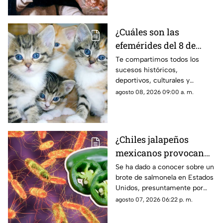
agosto.
¿Cuáles son las
efemérides del 8 de
agosto? Esto se celebra
Te compartimos todos los
sucesos históricos,
un día como hoy en
deportivos, culturales y
México y el mundo
divertidos que marcaron las
agosto 08, 2026 09:00 a. m.
efemérides del 8 de agosto; se
celebra el Día Mundial de los
Gatos.
¿Chiles jalapeños
mexicanos provocan
brote de salmonela en
Se ha dado a conocer sobre un
brote de salmonela en Estados
Estados Unidos? Esto
Unidos, presuntamente por
debes saber
chiles jalapeños mexicanos,
agosto 07, 2026 06:22 p. m.
autoridades ya realizan
investigación.