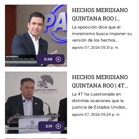
aguacate
HECHOS MERIDIANO
QUINTANA ROO |
Oposición señala que el
La oposición dice que el
morenismo busca imponer su
morenismo quiere
versión de los hechos
imponer su versión de
mediante la censura, callar los
agosto 07, 2026 05:31 p. m.
los hechos usando la
señalamientos contra
censura
0:48
presuntos narcopolíticos de la
4T y presentar a la oposición
como la villana.
HECHOS MERIDIANO
QUINTANA ROO | 4T
sigue cuestionando los
La 4T ha cuestionado en
distintas ocasiones que la
señalamientos de
justicia de Estados Unidos
E.E.U.U contra
proceda contra presuntos
agosto 07, 2026 05:24 p. m.
narc0polít1c0s como
narcopolíticos con base en
Rocha Moya
2:19
testimonios de testigos
protegidos, un mecanismo