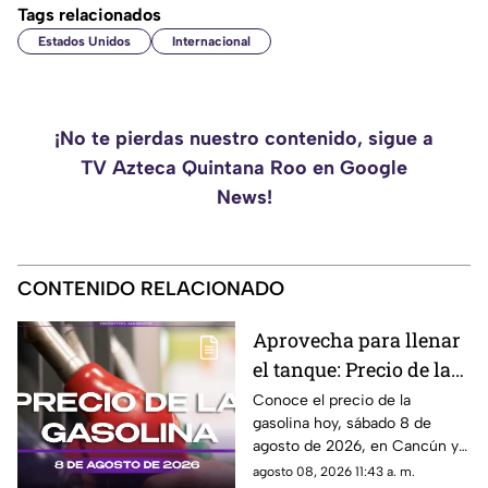
Tags relacionados
Estados Unidos
Internacional
¡No te pierdas nuestro contenido, sigue a
TV Azteca Quintana Roo en Google
News!
CONTENIDO RELACIONADO
Aprovecha para llenar
el tanque: Precio de la
gasolina HOY, sábado 8
Conoce el precio de la
gasolina hoy, sábado 8 de
de agosto de 2026, en
agosto de 2026, en Cancún y
Quintana Roo
el resto de Quintana Roo. Este
agosto 08, 2026 11:43 a. m.