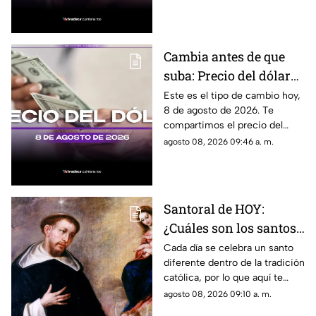
es el costo del combustible en
el estado.
Cambia antes de que
suba: Precio del dólar
estadounidense HOY,
Este es el tipo de cambio hoy,
8 de agosto de 2026. Te
sábado 8 de agosto de
compartimos el precio del
2026, en Cancún
dólar hoy en Cancún, así como
agosto 08, 2026 09:46 a. m.
el resto de las divisas en
México.
Santoral de HOY:
¿Cuáles son los santos
que se celebran este
Cada día se celebra un santo
diferente dentro de la tradición
sábado 8 de agosto de
católica, por lo que aquí te
2026?
compartimos el santoral
agosto 08, 2026 09:10 a. m.
completo de hoy, sábado 8 de