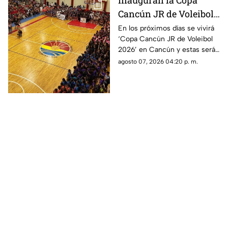
Inauguran la Copa
Cancún JR de Voleibol
2026 en Cancún; aquí
En los próximos días se vivirá
‘Copa Cancún JR de Voleibol
las fechas, categorías y
2026’ en Cancún y estas serán
premios
las fechas, las categorías y los
agosto 07, 2026 04:20 p. m.
premios que disputarán los
equipos.