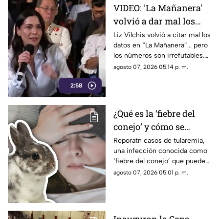
que mantiene bajo la mira a
VIDEO: 'La Mañanera'
Rocha Moya, Enrique Inzunza y
volvió a dar mal los
otros funcionarios morenistas.
datos: TV Azteca es el
Liz Vilchis volvió a citar mal los
datos en “La Mañanera”... pero
medio tradicional con
los números son irrefutables.
mayor alcance y
El estudio internacional de
agosto 07, 2026 05:14 p. m.
credibilidad de México
Reuters lo confirma: TV Azteca
2:58
es el medio tradicional con
mayor alcance y credibilidad
de México. Contra la
¿Qué es la ‘fiebre del
evidencia, nadie puede.
conejo’ y cómo se
contagia? Reportan
Reporatn casos de tularemia,
una infección conocida como
casos de tularemia y
‘fiebre del conejo’ que puede
genera alerta en la
resultar muy grave. Te
agosto 07, 2026 05:01 p. m.
población
explicamos qué es y cómo se
contagia.