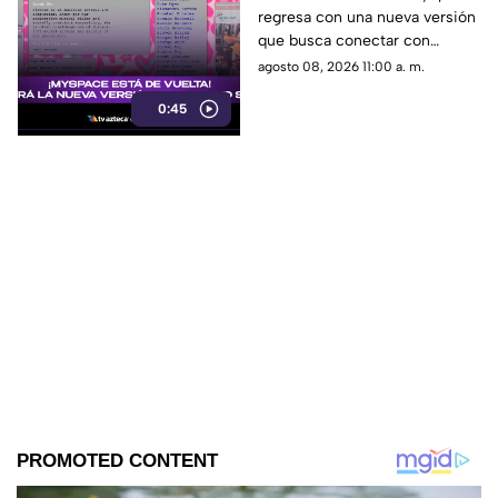
regresa con una nueva versión
versión de la red social
que busca conectar con
que marcó una época
usuarios de una nueva
agosto 08, 2026 11:00 a. m.
generación.
0:45