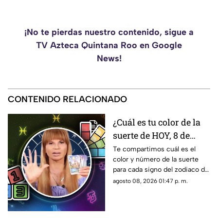
¡No te pierdas nuestro contenido, sigue a
TV Azteca Quintana Roo en Google
News!
CONTENIDO RELACIONADO
¿Cuál es tu color de la
suerte de HOY, 8 de
agosto de 2026?
Te compartimos cuál es el
color y número de la suerte
Predicciones de Mhoni
para cada signo del zodiaco de
Vidente para cada
acuerdo al horóscopo de
agosto 08, 2026 01:47 p. m.
signo este sábado
Mhoni Vidente de hoy, sábado
8 de agosto.