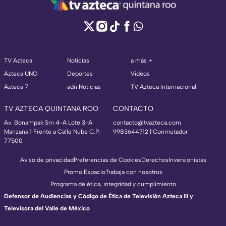
TV Azteca
Noticias
a más +
Azteca UNO
Deportes
Videos
Azteca 7
adn Noticias
TV Azteca Internacional
TV AZTECA QUINTANA ROO
CONTACTO
Av. Bonampak Sm 4-A Lote 3-A
contacto@tvazteca.com
Manzana 1 Frente a Calle Nube C.P.
9983644712 | Conmutador
77500
Aviso de privacidad
Preferencias de Cookies
Derechos
Inversionistas
Promo Espacio
Trabaja con nosotros
Programa de ética, integridad y cumplimiento
Defensor de Audiencias y Código de Ética de Televisión Azteca III y
Televisora del Valle de México