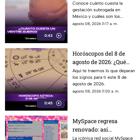
costos y estados donde
Conoce cuánto cuesta la
gestación subrogada en
es legal la gestación
México y cuáles son los
subrogada
estados donde esta práctica
agosto 08, 2026 11:17 a. m.
cuenta con regulación legal.
0:43
Horóscopos del 8 de
agosto de 2026: ¿Qué
revelan los aztecas
Aquí te traemos lo que deparan
los signos para ti este 8 de
hoy?
agosto de 2026.
agosto 08, 2026 11:00 a. m.
0:45
MySpace regresa
renovado: así
funcionará la nueva
La icónica red social MySpace