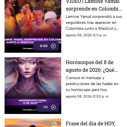
VIDEO | Lamine Yamal
sorprende en Colombia
junto a Westcol y Ryan
Lamine Yamal sorprendió a sus
seguidores tras aparecer en
Castro
Colombia junto a Westcol y
Ryan Castro en un momento
agosto 08, 2026 12:11 p. m.
que se volvió viral.
0:40
Horóscopos del 8 de
agosto de 2026: ¿Qué
revelan las hadas hoy?
Conoce el mensaje y
predicciones de las hadas en
su horóscopo para hoy.
agosto 08, 2026 12:00 p. m.
1:11
Frase del día de HOY,