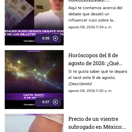
Influencer ruso desata
Aquí te contamos acerca del
debate que desató un
debate sobre la escasez
influencer ruso sobre la
de los billetes de ajolote
escasez de los nuevos billetes
agosto 08, 2026 11:34 a. m.
en México
de ajolote. Estos son los
0:35
detalles.
Horóscopos del 8 de
agosto de 2026: ¿Qué
revelan las cartas del
Si te gusta saber qué te depara
el tarot este 8 de agosto.
tarot?
¡Descúbrelo!
agosto 08, 2026 11:30 a. m.
0:37
Precio de un vientre
subrogado en México: