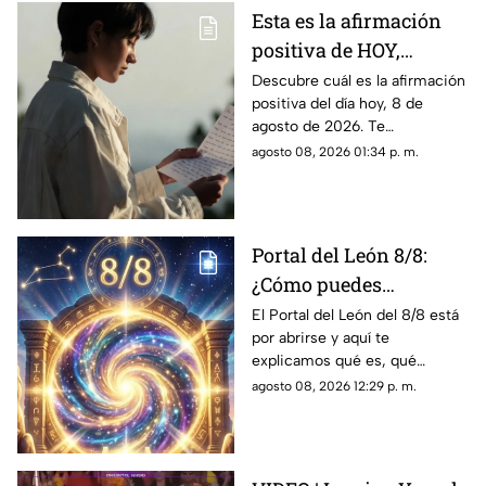
Esta es la afirmación
positiva de HOY,
sábado 8 de agosto de
Descubre cuál es la afirmación
positiva del día hoy, 8 de
2026: Repite estas
agosto de 2026. Te
palabras y llena tu día
compartimos un mensaje
agosto 08, 2026 01:34 p. m.
de energía
motivador para empezar con
energía y atraer abundancia.
Portal del León 8/8:
¿Cómo puedes
aprovechar la puerta
El Portal del León del 8/8 está
por abrirse y aquí te
energética más
explicamos qué es, qué
poderosa del 2026?
energía trae y cómo puedes
agosto 08, 2026 12:29 p. m.
aprovecharlo para manifestar
todo lo que quieras.