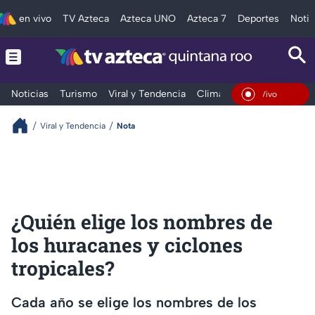
en vivo
TV Azteca
Azteca UNO
Azteca 7
Deportes
Notic
Noticias
Turismo
Viral y Tendencia
Clima
Tráfico
Deporte
En Vivo
Viral y Tendencia
Nota
¿Quién elige los nombres de
los huracanes y ciclones
tropicales?
Cada año se elige los nombres de los