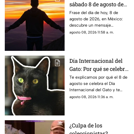
sábado 8 de agosto de
2026: Mensajes para
Frase del día de hoy, 8 de
agosto de 2026, en México:
reflexionar y compartir
descubre un mensaje
inspirador para reflexionar y
agosto 08, 2026 11:58 a. m.
compartir con tus seres
queridos.
Día Internacional del
Gato: Por qué se celebra
el 8 de agosto y 5 ideas
Te explicamos por qué el 8 de
agosto se celebra el Día
para festejar a tu michi
Internacional del Gato y te
compartimos 5 ideas para
agosto 08, 2026 11:36 a. m.
festejar a tu michi. Aquí los
detalles.
¿Culpa de los
coleccionistas?