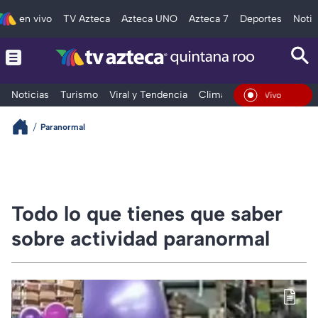
en vivo
TV Azteca
Azteca UNO
Azteca 7
Deportes
Notic
Noticias
Turismo
Viral y Tendencia
Clima
Tráfico
Deporte
En Vivo
Paranormal
Todo lo que tienes que saber
sobre actividad paranormal