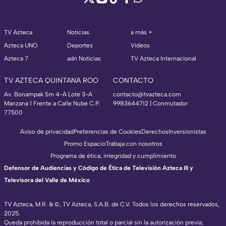
TV Azteca
Noticias
a más +
Azteca UNO
Deportes
Videos
Azteca 7
adn Noticias
TV Azteca Internacional
TV AZTECA QUINTANA ROO
CONTACTO
Av. Bonampak Sm 4-A Lote 3-A
contacto@tvazteca.com
Manzana 1 Frente a Calle Nube C.P.
9983644712 | Conmutador
77500
Aviso de privacidad
Preferencias de Cookies
Derechos
Inversionistas
Promo Espacio
Trabaja con nosotros
Programa de ética, integridad y cumplimiento
Defensor de Audiencias y Código de Ética de Televisión Azteca III y
Televisora del Valle de México
TV Azteca, M.R. & ©, TV Azteca, S.A.B. de C.V. Todos los derechos reservados,
2025.
Queda prohibida la reproducción total o parcial sin la autorización previa,