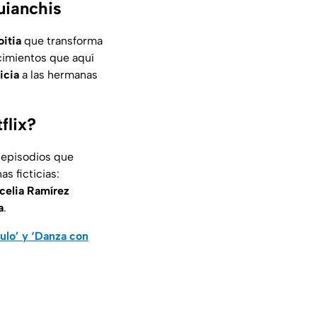
uianchis
itia
que transforma
cimientos que aquí
ticia
a las hermanas
flix?
s episodios que
s ficticias:
celia Ramírez
a
.
lo’ y ‘Danza con