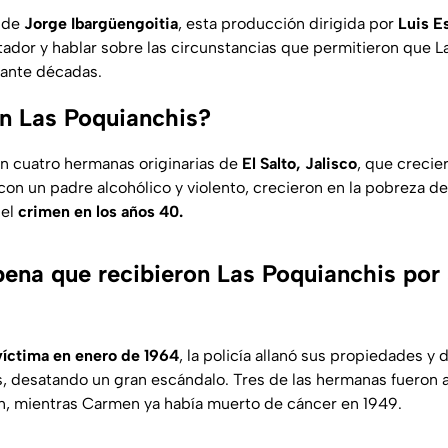
de
Jorge Ibargüengoitia
, esta producción dirigida por
Luis E
tador y hablar sobre las circunstancias que permitieron que L
rante décadas.
n Las Poquianchis?
n cuatro hermanas originarias de
El Salto, Jalisco
, que crecie
 con un padre alcohólico y violento, crecieron en la pobreza d
del
crimen en los años 40.
 pena que recibieron Las Poquianchis por
víctima en enero de 1964
, la policía allanó sus propiedades y
 desatando un gran escándalo. Tres de las hermanas fueron 
n, mientras Carmen ya había muerto de cáncer en 1949.