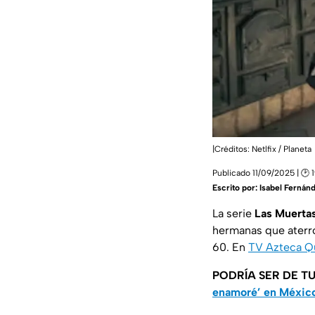
|Créditos: Netlfix / Planeta
Publicado 11/09/2025 | 🕑 
Escrito por:
Isabel Fernán
La serie
Las Muerta
hermanas que aterror
60. En
TV Azteca Q
PODRÍA SER DE TU
enamoré’ en México?