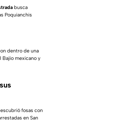
strada
busca
as Poquianchis
ron dentro de una
el Bajío mexicano y
 sus
 descubrió fosas con
arrestadas en San