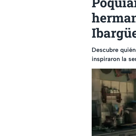
Poquian
herman
Ibargü
Descubre quiéne
inspiraron la se