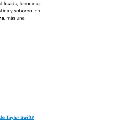
ificado, lenocinio,
tina y soborno. En
na
, más una
de Taylor Swift?