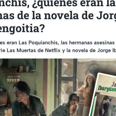
chis, ¿quiénes eran la
as de la novela de Jor
engoitia?
s eran Las Poquianchis, las hermanas asesinas 
rie Las Muertas de Netflix y la novela de Jorge I