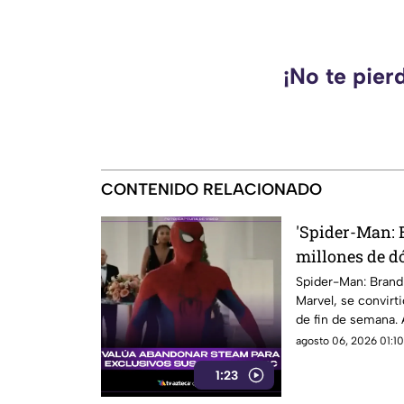
¡No te pier
CONTENIDO RELACIONADO
'Spider-Man: 
millones de dó
mejor debut de
Spider-Man: Brand
Marvel, se convirt
de fin de semana. A
agosto 06, 2026 01:10
1:23