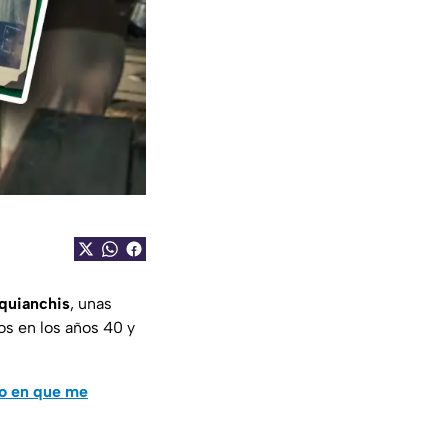
quianchis
, unas
os en los años 40 y
no en que me