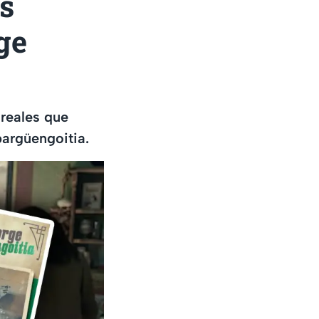
s
ge
reales que
bargüengoitia.