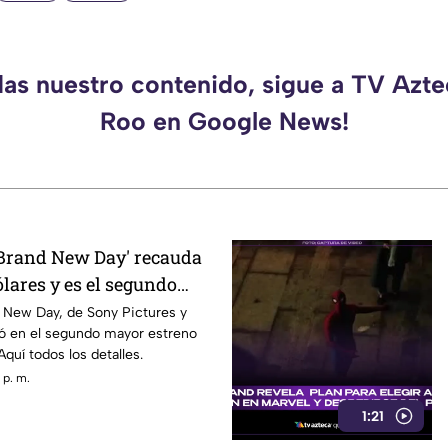
das nuestro contenido, sigue a TV Azt
Roo en Google News!
Brand New Day' recauda
lares y es el segundo
 la historia
 New Day, de Sony Pictures y
ió en el segundo mayor estreno
quí todos los detalles.
 p. m.
1:21