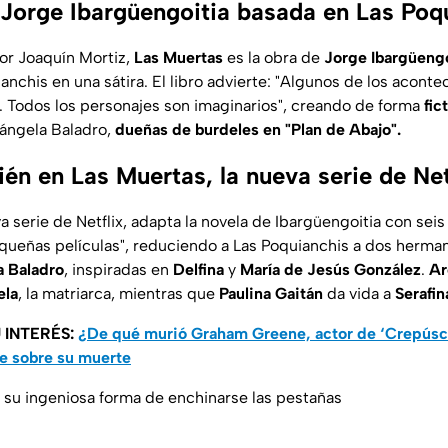
 Jorge Ibargüengoitia basada en Las Poq
or Joaquín Mortiz,
Las Muertas
es la obra de
Jorge Ibargüengo
nchis en una sátira. El libro advierte: "
Algunos de los aconte
s. Todos los personajes son imaginarios
", creando de forma
fic
ángela Baladro,
dueñas de burdeles en "Plan de Abajo".
én en Las Muertas, la nueva serie de Net
a serie de Netflix, adapta la novela de Ibargüengoitia con sei
ueñas películas", reduciendo a Las Poquianchis a dos hermana
a Baladro
, inspiradas en
Delfina
y
María de Jesús González
.
Ar
ela
, la matriarca, mientras que
Paulina Gaitán
da vida a
Serafin
 INTERÉS:
¿De qué murió Graham Greene, actor de ‘Crepúscu
be sobre su muerte
r su ingeniosa forma de enchinarse las pestañas