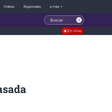
Regionales
Videos
a más +
En Vivo
basada