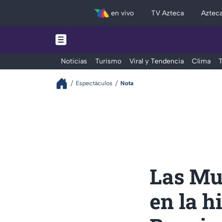
en vivo
TV Azteca
Aztec
Noticias
Turismo
Viral y Tendencia
Clima
T
Espectáculos
Nota
Las Mue
en la h