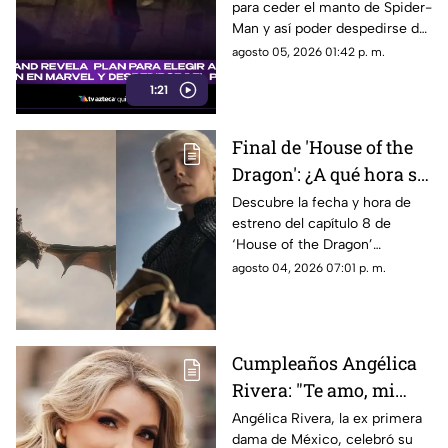
para ceder el manto de Spider-
en Marvel y despedirse
Man y así poder despedirse del
del personaje
personaje. Aquí te
agosto 05, 2026 01:42 p. m.
compartimos todos los
1:21
detalles.
Final de 'House of the
Dragon': ¿A qué hora se
estrena el ÚLTIMO
Descubre la fecha y hora de
estreno del capítulo 8 de
capítulo de la
‘House of the Dragon’
temporada 3 de La Casa
temporada 3 en México. Todos
agosto 04, 2026 07:01 p. m.
del Dragón en México?
los detalles del final de la serie.
Cumpleaños Angélica
Rivera: "Te amo, mi
Gaviota", uno de los
Angélica Rivera, la ex primera
dama de México, celebró su
mensajes a la ex