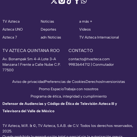
TV Azteca
Noticias
a más +
Azteca UNO
Deportes
Videos
Azteca 7
adn Noticias
TV Azteca Internacional
TV AZTECA QUINTANA ROO
CONTACTO
Av. Bonampak Sm 4-A Lote 3-A
contacto@tvazteca.com
Manzana 1 Frente a Calle Nube C.P.
9983644712 | Conmutador
77500
Aviso de privacidad
Preferencias de Cookies
Derechos
Inversionistas
Promo Espacio
Trabaja con nosotros
Programa de ética, integridad y cumplimiento
Defensor de Audiencias y Código de Ética de Televisión Azteca III y
Televisora del Valle de México
TV Azteca, M.R. & ©, TV Azteca, S.A.B. de C.V. Todos los derechos reservados,
2025.
Queda prohibida la reproducción total o parcial sin la autorización previa,