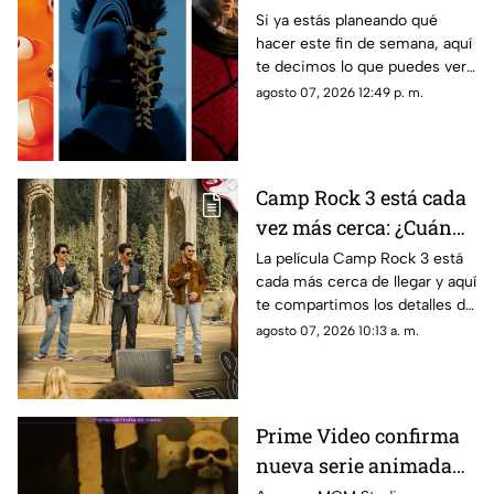
semana del 7 al 9 de
Si ya estás planeando qué
hacer este fin de semana, aquí
agosto de 2026?
te decimos lo que puedes ver
Cartelera y
en el cine en Cancún del 7 al 9
agosto 07, 2026 12:49 p. m.
recomendaciones de
de agosto de 2026. Conoce los
películas
detalles.
Camp Rock 3 está cada
vez más cerca: ¿Cuándo
y en dónde se estrenará
La película Camp Rock 3 está
cada más cerca de llegar y aquí
la nueva película de los
te compartimos los detalles de
Jonas Brothers?
cuándo y dónde se estrenará la
agosto 07, 2026 10:13 a. m.
nueva cinta de los Jonas
Brothers.
Prime Video confirma
nueva serie animada