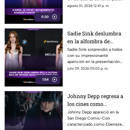
Canadá
un gran susto en plena
agosto 01, 2026 12:41 p. m.
presentación y el incidente
0:30
quedó captado en video. Te
contamos qué fue lo que
ocurrió.
Sadie Sink deslumbra
en la alfombra de
'Spider-Man: Brand
Sadie Sink sorprendió a todos
con su impresionante
New Day'
aparición en la presentación
de ‘Spider-Man: Brand New
julio 29, 2026 05:00 p. m.
Day’. Su look, presencia y
1:54
estilo se robaron todas las
miradas.
Johnny Depp regresa a
los cines como
Ebenezer Scrooge en
Johnny Depp apareció en la
San Diego Comic-Con
nueva versión de
caracterizado como Ebenezer
'Cuento de Navidad'