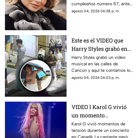
cumpleaños número 57, ante
primera dama
esto las muestras de cariño no
agosto 04, 2026 06:38 p. m.
esperaron
Este es el VIDEO que
Harry Styles grabó en
Cancún: ¿En qué zonas
Harry Styles grabó un video
musical en las calles de
de Quintana Roo filmó
Cancún y aquí te contamos los
el cantante el videoclip
detalles de la grabación, así
agosto 04, 2026 06:03 p. m.
de ‘Lights Up’?
como las zonas en donde filmó
el cantante.
VIDEO l Karol G vivió
un momento
angustiante durante
Karol G vivió momentos de
tensión durante un concierto
una presentación en
en Canadá. La cantante pasó