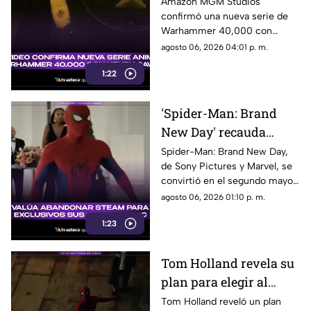
de Warhammer 40,000
Amazon MGM Studios
confirmó una nueva serie de
con Henry Cavill
Warhammer 40,000 con
Henry Cavill como productor
agosto 06, 2026 04:01 p. m.
ejecutivo. Aquí los detalles.
1:22
'Spider-Man: Brand
New Day' recauda
millones de dólares y
Spider-Man: Brand New Day,
de Sony Pictures y Marvel, se
es el segundo mejor
convirtió en el segundo mayor
debut de la historia
estreno de fin de semana. Aquí
agosto 06, 2026 01:10 p. m.
todos los detalles.
1:23
Tom Holland revela su
plan para elegir al
próximo Spider-Man
Tom Holland reveló un plan