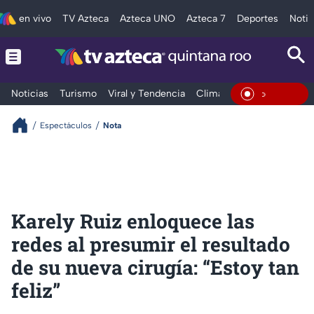
en vivo
TV Azteca
Azteca UNO
Azteca 7
Deportes
Notic
Noticias
Turismo
Viral y Tendencia
Clima
Tráfico
Deporte
En Vivo
Espectáculos
Nota
Karely Ruiz enloquece las
redes al presumir el resultado
de su nueva cirugía: “Estoy tan
feliz”