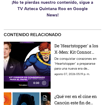
¡No te pierdas nuestro contenido, sigue a
TV Azteca Quintana Roo en Google
News!
CONTENIDO RELACIONADO
De 'Heartstopper' a los
X-Men: Kit Connor
podría llegar al
De conquistar corazones en
‘Heartstopper’ a prepararse
universo Marvel como
para una nueva era de
Cíclope
superhéroes. Kit Connor
agosto 07, 2026 05:19 p. m.
estaría en la mira de Marvel
0:30
Studios para interpretar a
Cíclope en la próxima película
de los X-Men.
¿Qué ver en el cine en
Cancún este fin de