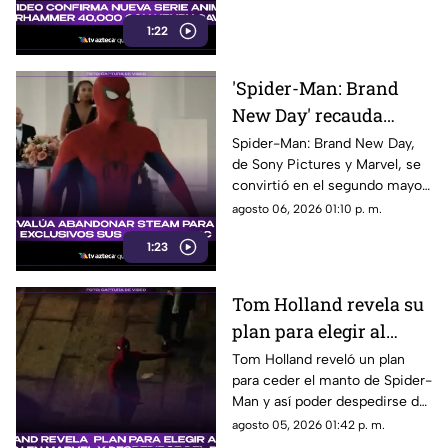
ejecutivo. Aquí los detalles.
1:22
'Spider-Man: Brand
New Day' recauda
millones de dólares y
Spider-Man: Brand New Day,
de Sony Pictures y Marvel, se
es el segundo mejor
convirtió en el segundo mayor
debut de la historia
estreno de fin de semana. Aquí
agosto 06, 2026 01:10 p. m.
todos los detalles.
1:23
Tom Holland revela su
plan para elegir al
próximo Spider-Man
Tom Holland reveló un plan
para ceder el manto de Spider-
en Marvel y despedirse
Man y así poder despedirse del
del personaje
personaje. Aquí te
agosto 05, 2026 01:42 p. m.
compartimos todos los