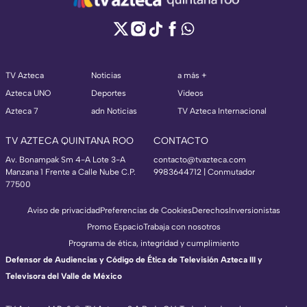
TV Azteca
Noticias
a más +
Azteca UNO
Deportes
Videos
Azteca 7
adn Noticias
TV Azteca Internacional
TV AZTECA QUINTANA ROO
CONTACTO
Av. Bonampak Sm 4-A Lote 3-A
contacto@tvazteca.com
Manzana 1 Frente a Calle Nube C.P.
9983644712 | Conmutador
77500
Aviso de privacidad
Preferencias de Cookies
Derechos
Inversionistas
Promo Espacio
Trabaja con nosotros
Programa de ética, integridad y cumplimiento
Defensor de Audiencias y Código de Ética de Televisión Azteca III y
Televisora del Valle de México