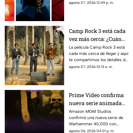
en el cine en Cancún del 7 al 9
agosto 07, 2026 12:49 p. m.
recomendaciones de
de agosto de 2026. Conoce los
películas
detalles.
Camp Rock 3 está cada
vez más cerca: ¿Cuándo
y en dónde se estrenará
La película Camp Rock 3 está
cada más cerca de llegar y aquí
la nueva película de los
te compartimos los detalles de
Jonas Brothers?
cuándo y dónde se estrenará la
agosto 07, 2026 10:13 a. m.
nueva cinta de los Jonas
Brothers.
Prime Video confirma
nueva serie animada
de Warhammer 40,000
Amazon MGM Studios
confirmó una nueva serie de
con Henry Cavill
Warhammer 40,000 con
Henry Cavill como productor
agosto 06, 2026 04:01 p. m.