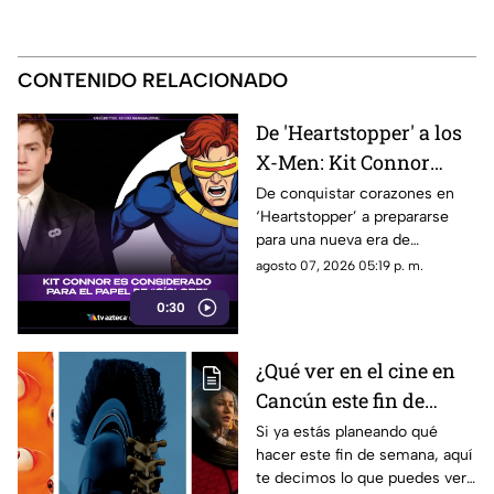
CONTENIDO RELACIONADO
De 'Heartstopper' a los
X-Men: Kit Connor
podría llegar al
De conquistar corazones en
‘Heartstopper’ a prepararse
universo Marvel como
para una nueva era de
Cíclope
superhéroes. Kit Connor
agosto 07, 2026 05:19 p. m.
estaría en la mira de Marvel
0:30
Studios para interpretar a
Cíclope en la próxima película
de los X-Men.
¿Qué ver en el cine en
Cancún este fin de
semana del 7 al 9 de
Si ya estás planeando qué
hacer este fin de semana, aquí
agosto de 2026?
te decimos lo que puedes ver
Cartelera y