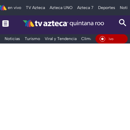
en vivo
TV Azteca
Azteca UNO
Azteca 7
Deportes
Notic
Noticias
Turismo
Viral y Tendencia
Clima
Tráfico
Deporte
En Vivo