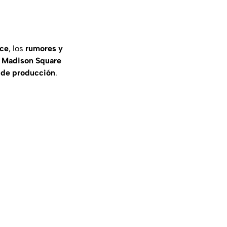
lce
, los
rumores y
l
Madison Square
 de producción
.