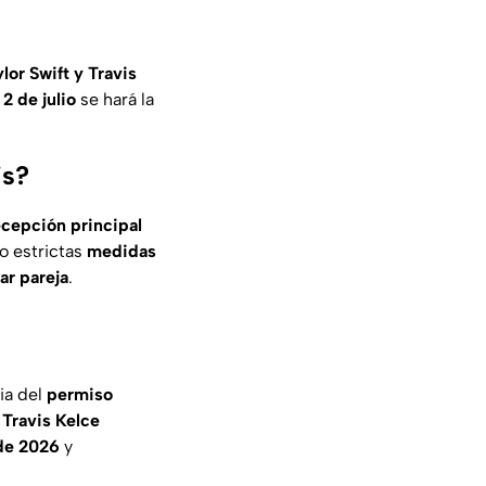
lor Swift y Travis
s
2 de julio
se hará la
is?
ecepción principal
mo estrictas
medidas
ar pareja
.
ia del
permiso
 Travis Kelce
 de 2026
y