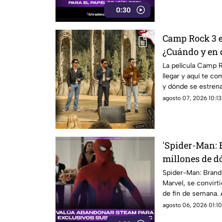
X-Men.
0:30
Camp Rock 3 e
¿Cuándo y en 
nueva películ
La película Camp 
llegar y aquí te c
y dónde se estrena
Brothers.
agosto 07, 2026 10:13
'Spider-Man: 
millones de dó
mejor debut de
Spider-Man: Brand
Marvel, se convirt
de fin de semana. A
agosto 06, 2026 01:10