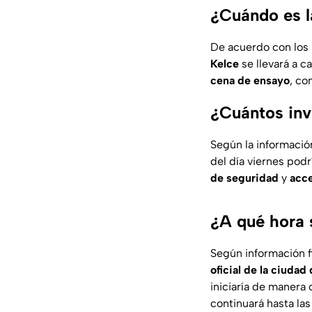
¿Cuándo es l
De acuerdo con los
Kelce
se llevará a c
cena de ensayo
, co
¿Cuántos inv
Según la informació
del día viernes pod
de seguridad
y
acce
¿A qué hora s
Según información f
oficial de la ciuda
iniciaría de manera o
continuará hasta la