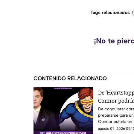
Tags relacionados
¡No te pier
CONTENIDO RELACIONADO
De 'Heartstopp
Connor podría
Marvel como 
De conquistar cor
prepararse para un
Connor estaría en 
interpretar a Cíclo
agosto 07, 2026 05:19