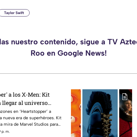
Taylor Swift
das nuestro contenido, sigue a TV Azt
Roo en Google News!
er' a los X-Men: Kit
 llegar al universo
Cíclope
azones en ‘Heartstopper’ a
a nueva era de superhéroes. Kit
la mira de Marvel Studios para
pe en la próxima película de los
 p. m.