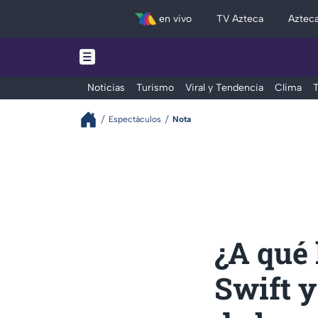
en vivo
TV Azteca
Aztec
Noticias
Turismo
Viral y Tendencia
Clima
T
Espectáculos
Nota
¿A qué 
Swift y