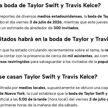
a boda de Taylor Swift y Travis Kelce?
 reportes de diversos
medios estadounidenses
, la
boda de Tay
abo el día viernes
3 de julio de 2026
, mientras que este jueve
n un estimado de alrededor de
300 invitados
.
itados habrá en la boda de Taylor y Trav
n que ha estado circulando recientemente sobre el tema, la
r
ría contar con la presencia de cerca de
mil asistentes
, así co
sos restringidos
para salvaguardar a los invitados de la
popul
e casan Taylor Swift y Travis Kelce?
iltrada por
medios locales
, supuestamente se obtuvo una cop
d de Nueva York
, la cual establece que la
boda de Taylor Swift y
ficial a las
5:00 de la tarde
(hora local) del viernes
3 de julio
s primeras horas de la mañana del día sábado.