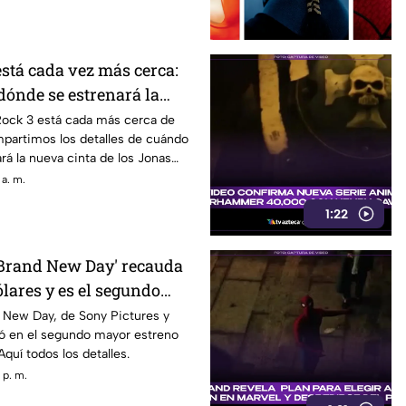
stá cada vez más cerca:
dónde se estrenará la
a de los Jonas Brothers?
Rock 3 está cada más cerca de
ompartimos los detalles de cuándo
rá la nueva cinta de los Jonas
 a. m.
1:22
Brand New Day' recauda
lares y es el segundo
 la historia
 New Day, de Sony Pictures y
ió en el segundo mayor estreno
quí todos los detalles.
 p. m.