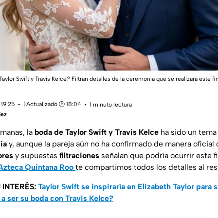
aylor Swift y Travis Kelce? Filtran detalles de la ceremonia que se realizará este
 19:25
| Actualizado 🕑 18:04
1 minuto lectura
dez
manas, la
boda de Taylor Swift y Travis Kelce
ha sido un tema
ia
y, aunque la pareja aún no ha confirmado de manera oficial
ores
y supuestas
filtraciones
señalan que podría ocurrir este 
Azteca Quintana Roo
te compartimos todos los detalles al re
 INTERÉS:
Taylor Swift se inspiraría en Elizabeth Taylor para 
a ser su boda con Travis Kelce?