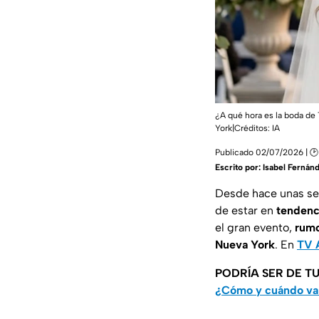
¿A qué hora es la boda de T
York|Créditos: IA
Publicado 02/07/2026 | 🕑
Escrito por:
Isabel Fernán
Desde hace unas se
de estar en
tendenc
el gran evento,
rum
Nueva York
. En
TV 
PODRÍA SER DE TU
¿Cómo y cuándo va 