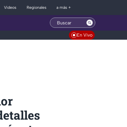
Regionales
Videos
a más +
En Vivo
lor
detalles