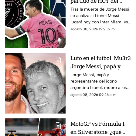
partido de HOY del
Inter Miami vs
Tras la muerte de Jorge Messi,
se analiza si Lionel Messi
Monterrey tras la
jugará hoy con Inter Miami vs
muerte de su padre?
Monterrey por la Leagues Cup.
agosto 08, 2026 12:21 p. m.
Esto se sabe
Aquí te compartimos los
detalles.
Luto en el futbol: Mu3r3
Jorge Messi, papá y
representante de
Jorge Messi, papá y
representante del icóno
Lionel, a los 68 años de
argentino Lionel, muere a los
edad; esto se sabe
68 años de edad. Aquí te
agosto 08, 2026 09:26 a. m.
compartimos todos los
detalles sobre su muerte.
MotoGP vs Fórmula 1
en Silverstone: ¿qué