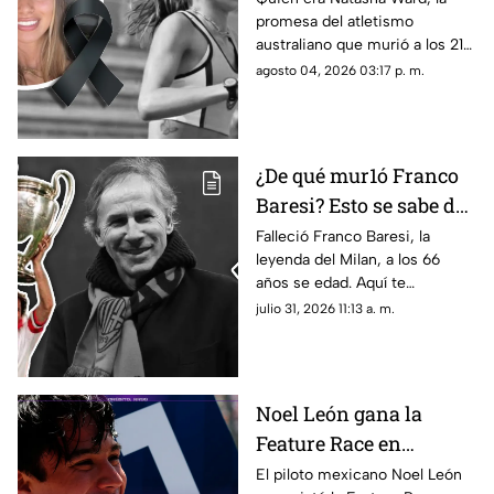
promesa del atletismo
promesa del atletismo
australiano que murió a los 21
a los 21 años
años. Conoce su trayectoria,
agosto 04, 2026 03:17 p. m.
logros y lo que se sabe de su
fallecimiento.
¿De qué mur1ó Franco
Baresi? Esto se sabe del
fallecimiento de la
Falleció Franco Baresi, la
leyenda del Milan, a los 66
leyenda del Milan a los
años se edad. Aquí te
66 años de edad
compartimos todos los
julio 31, 2026 11:13 a. m.
detalles sobre su fallecimiento
y su trayectoria.
Noel León gana la
Feature Race en
Hungaroring y logra un
El piloto mexicano Noel León