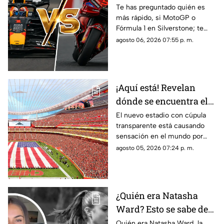
categoría es más rápida
Te has preguntado quién es
más rápido, si MotoGP o
y por cuánto?
Fórmula 1 en Silverstone; te
contamos los horarios del GP
agosto 06, 2026 07:55 p. m.
de Gran Bretaña de la
temporada 2026 y dónde verlo
en vivo.
¡Aquí está! Revelan
dónde se encuentra el
estadio con cúpula
El nuevo estadio con cúpula
transparente está causando
transparente
sensación en el mundo por
cómo luce y aquí te contamos
agosto 05, 2026 07:24 p. m.
los detalles de su ubicación.
¿Quién era Natasha
Ward? Esto se sabe de
la mu3rt3 de la joven
Quién era Natasha Ward, la