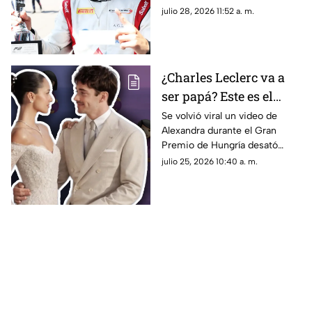
unidades, impulsando también
julio 28, 2026 11:52 a. m.
a Campos Racing en la cima
del mundial por equipos
¿Charles Leclerc va a
ser papá? Este es el
VIDEO que desató
Se volvió viral un video de
Alexandra durante el Gran
rumores sobre el
Premio de Hungría desató
embarazo de
rumores sobre un embarazo.
julio 25, 2026 10:40 a. m.
Alexandra; así fue
¿El piloto de la F1, Charles
captada durante el
Leclerc, será papá?
Gran Premio de
Hungría