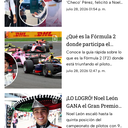
‘Checo’ Pérez, felicitó a Noel
fue lo que dijo el de
León luego de su triunfo en el
julio 28, 2026 01:54 p. m.
Cadillac
Gran Premio de Hungría de la
F2. Te contamos lo que le dijo.
¿Qué es la Fórmula 2
donde participa el
mexicano Noel León?
Conoce la guía rápida sobre lo
que es la Fórmula 2 (F2) donde
Lo que debes saber
está triunfando el piloto
mexicano de 21 años, Noel
julio 28, 2026 12:47 p. m.
León. Te contamos cómo
funciona y cuáles son sus
diferencias con la F1.
¡LO LOGRÓ! Noel León
GANA el Gran Premio
de Hungría en la F2
Noel León escaló hasta la
quinta posición del
campeonato de pilotos con 94