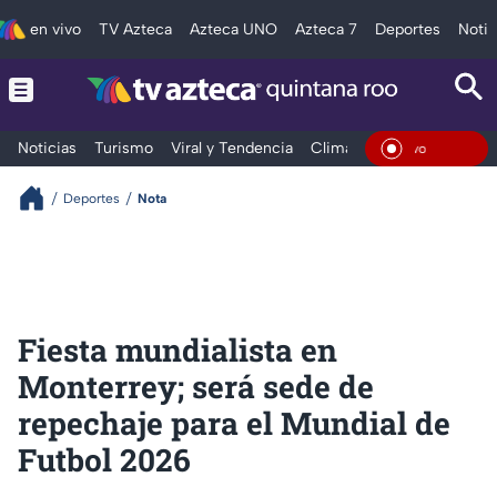
en vivo
TV Azteca
Azteca UNO
Azteca 7
Deportes
Notic
Noticias
Turismo
Viral y Tendencia
Clima
Tráfico
Deporte
En Viv
Deportes
Nota
Fiesta mundialista en
Monterrey; será sede de
repechaje para el Mundial de
Futbol 2026