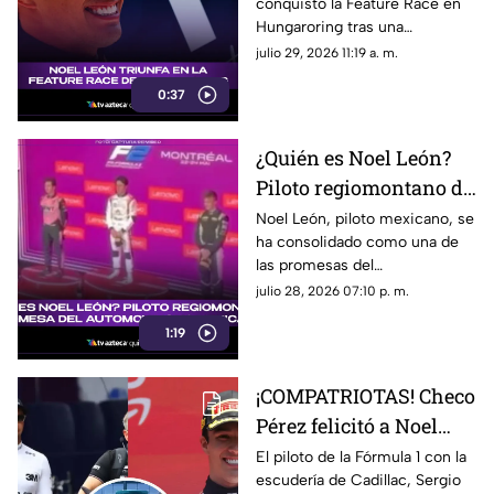
conquistó la Feature Race en
triunfo histórico rumbo
Hungaroring tras una
al campeonato
impecable estrategia de pits y
julio 29, 2026 11:19 a. m.
suma un triunfo clave.
0:37
¿Quién es Noel León?
Piloto regiomontano de
21 años y promesa del
Noel León, piloto mexicano, se
ha consolidado como una de
automovilismo
las promesas del
mexicano con Campos
automovilismo nacional al
julio 28, 2026 07:10 p. m.
Racing
competir en la Fórmula 2. Aquí
1:19
los detalles.
¡COMPATRIOTAS! Checo
Pérez felicitó a Noel
León por su victoria en
El piloto de la Fórmula 1 con la
escudería de Cadillac, Sergio
el GP de Hungría; esto