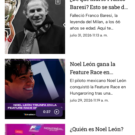
Baresi? Esto se sabe del
fallecimiento de la
Falleció Franco Baresi, la
leyenda del Milan, a los 66
leyenda del Milan a los
años se edad. Aquí te
66 años de edad
compartimos todos los
julio 31, 2026 11:13 a. m.
detalles sobre su fallecimiento
y su trayectoria.
Noel León gana la
Feature Race en
Hungaroring y logra un
El piloto mexicano Noel León
conquistó la Feature Race en
triunfo histórico rumbo
Hungaroring tras una
al campeonato
impecable estrategia de pits y
julio 29, 2026 11:19 a. m.
suma un triunfo clave.
0:37
¿Quién es Noel León?