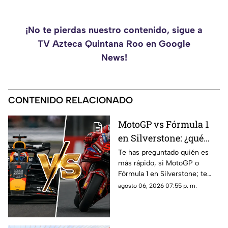
¡No te pierdas nuestro contenido, sigue a
TV Azteca Quintana Roo en Google
News!
CONTENIDO RELACIONADO
MotoGP vs Fórmula 1
en Silverstone: ¿qué
categoría es más rápida
Te has preguntado quién es
más rápido, si MotoGP o
y por cuánto?
Fórmula 1 en Silverstone; te
contamos los horarios del GP
agosto 06, 2026 07:55 p. m.
de Gran Bretaña de la
temporada 2026 y dónde verlo
en vivo.