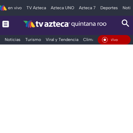
en vivo
TV Azteca
Azteca UNO
Azteca 7
Deportes
Notic
Noticias
Turismo
Viral y Tendencia
Clima
Tráfico
Deporte
En Vivo