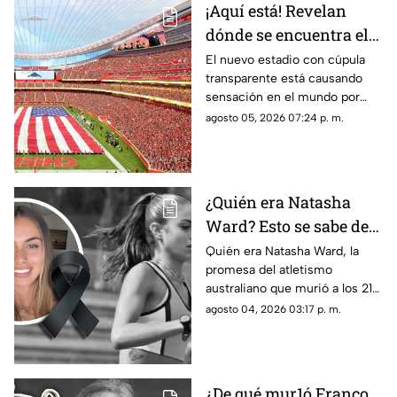
¡Aquí está! Revelan
dónde se encuentra el
estadio con cúpula
El nuevo estadio con cúpula
transparente está causando
transparente
sensación en el mundo por
cómo luce y aquí te contamos
agosto 05, 2026 07:24 p. m.
los detalles de su ubicación.
¿Quién era Natasha
Ward? Esto se sabe de
la mu3rt3 de la joven
Quién era Natasha Ward, la
promesa del atletismo
promesa del atletismo
australiano que murió a los 21
a los 21 años
años. Conoce su trayectoria,
agosto 04, 2026 03:17 p. m.
logros y lo que se sabe de su
fallecimiento.
¿De qué mur1ó Franco