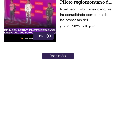
Piloto regiomontano de
21 años y promesa del
Noel León, piloto mexicano, se
ha consolidado como una de
automovilismo
las promesas del
mexicano con Campos
automovilismo nacional al
julio 28, 2026 07:10 p. m.
Racing
competir en la Fórmula 2. Aquí
1:19
los detalles.
Ver más