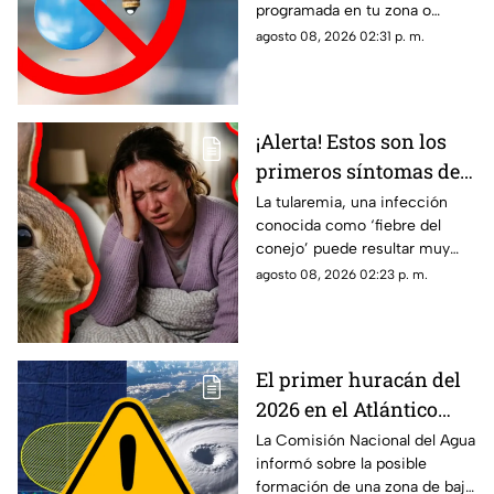
programada en tu zona o
suspensión del servicio
simplemente de quedaste sin
agosto 08, 2026 02:31 p. m.
servicio, estos consejos te
pueden servir.
¡Alerta! Estos son los
primeros síntomas de
la ‘fiebre del conejo’ y lo
La tularemia, una infección
conocida como ‘fiebre del
que debes saber sobre
conejo’ puede resultar muy
el contagio de
grave y aquí te compartimos
agosto 08, 2026 02:23 p. m.
tularemia
los primeros síntomas que
debes conocer.
El primer huracán del
2026 en el Atlántico
podría formarse en 7
La Comisión Nacional del Agua
informó sobre la posible
días: ¿Cuál es la
formación de una zona de baja