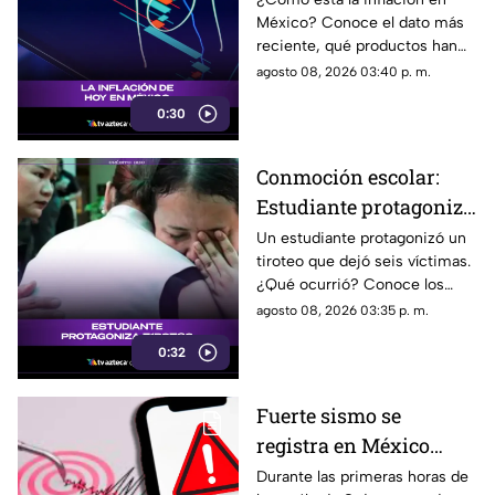
México? Conoce el dato más
reciente, qué productos han
subido de precio y cómo
agosto 08, 2026 03:40 p. m.
podría impactar a tu bolsillo.
0:30
Conmoción escolar:
Estudiante protagoniza
t1r0t30 con seis
Un estudiante protagonizó un
tiroteo que dejó seis víctimas.
víctimas
¿Qué ocurrió? Conoce los
detalles de esta tragedia.
agosto 08, 2026 03:35 p. m.
0:32
Fuerte sismo se
registra en México
HOY, sábado 8 de
Durante las primeras horas de