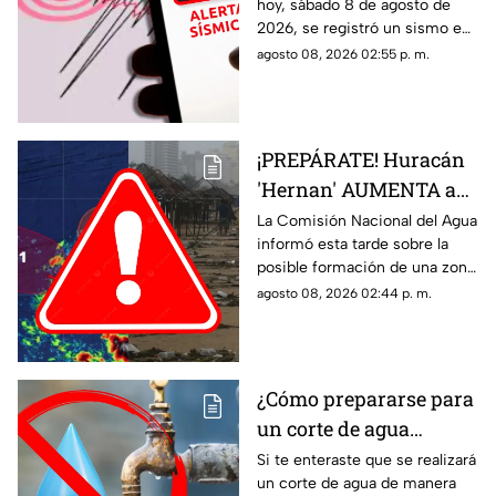
hoy, sábado 8 de agosto de
agosto de 2026: ¿Dónde
2026, se registró un sismo en
fue el epicentro del
México. Te decimos en donde
agosto 08, 2026 02:55 p. m.
temblor de este día?
ocurrió y cuál fue su magnitud.
¡PREPÁRATE! Huracán
'Hernan' AUMENTA a
70% su probabilidad de
La Comisión Nacional del Agua
informó esta tarde sobre la
desarrollo y esta es la
posible formación de una zona
ubicación exacta del
de baja presión con potencial
agosto 08, 2026 02:44 p. m.
potencial ciclón
ciclónico en el Pacífico. Aquí
tropical
los detalles.
¿Cómo prepararse para
un corte de agua
programado? Esto
Si te enteraste que se realizará
un corte de agua de manera
puedes hacer ante la