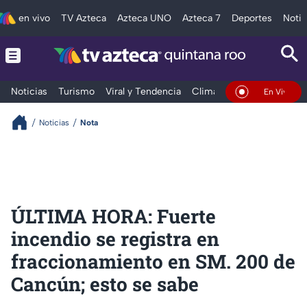
en vivo
TV Azteca
Azteca UNO
Azteca 7
Deportes
Notic
Noticias
Turismo
Viral y Tendencia
Clima
Tráfico
Deporte
En Vivo
Noticias
Nota
ÚLTIMA HORA: Fuerte
incendio se registra en
fraccionamiento en SM. 200 de
Cancún; esto se sabe