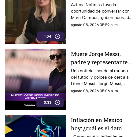
lineamientos y señala
Azteca Noticias tuvo la
oportunidad de conversar con
que son un riesgo para
Maru Campos, gobernadora de
la libertad de expresión
Chihuahua, quien habló sobre
agosto 08, 2026 05:59 p. m.
los nuevos lineamientos que,
1:04
de acuerdo con su postura,
podrían representar un riesgo
para la libertad de expresión y
Muere Jorge Messi,
convertirse en una forma de
padre y representante
censura impulsada desde el
Gobierno Federal.
de Lionel Messi
Una noticia sacude al mundo
del fútbol y golpea de cerca a
Lionel Messi. Jorge Messi,
padre y representante del astro
agosto 08, 2026 05:06 p. m.
argentino, ha fallecido. Conoce
0:33
los detalles tras la noticia.
Inflación en México
hoy: ¿cuál es el dato
actual?
¿Cómo está la inflación en