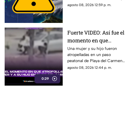
probabilidad de
presión en el Atlántico, misma
agosto 08, 2026 12:59 p. m.
desarrollo ciclónico?
que podría evolucionar en
huracán.
Fuerte VIDEO: Así fue el
momento en que
4tr0p3ll4n a una mujer
Una mujer y su hijo fueron
atropelladas en un paso
y a su hijo en un paso
peatonal de Playa del Carmen.
peatonal de Playa del
Cámara de seguridad captó el
agosto 08, 2026 12:44 p. m.
Carmen
momento exacto en que
0:29
ocurrieron los hechos.