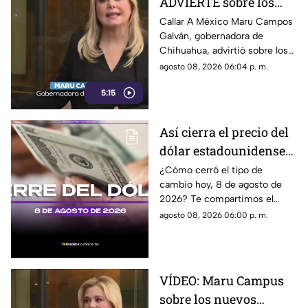
ADVIERTE sobre los
RIESGOS de los nuevos
Callar A México Maru Campos
Galván, gobernadora de
lineamientos
Chihuahua, advirtió sobre los
propuestos por el
riesgos que podrían
agosto 08, 2026 06:04 p. m.
Gobierno
representar los nuevos
5:15
lineamientos para los derechos
de las audiencias y la libertad
de expresión. Señaló que estas
Así cierra el precio del
disposiciones podrían
dólar estadounidense
utilizarse para sancionar a
medios y periodistas críticos,
HOY, sábado 8 de
¿Cómo cerró el tipo de
además de abrir la puerta a
cambio hoy, 8 de agosto de
agosto de 2026, en
que el poder determine qué
2026? Te compartimos el
Cancún
contenidos son información,
precio del dólar al cierre de
agosto 08, 2026 06:00 p. m.
opinión o motivo de sanción.
hoy en Cancún, así como el
resto de las divisas.
VÍDEO: Maru Campus
sobre los nuevos