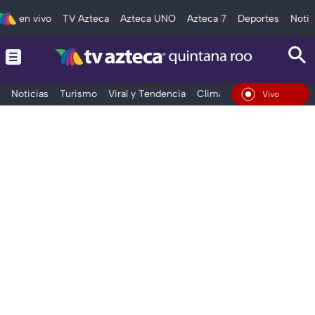
en vivo
TV Azteca
Azteca UNO
Azteca 7
Deportes
Notic
Noticias
Turismo
Viral y Tendencia
Clima
Tráfico
Deporte
En Vivo