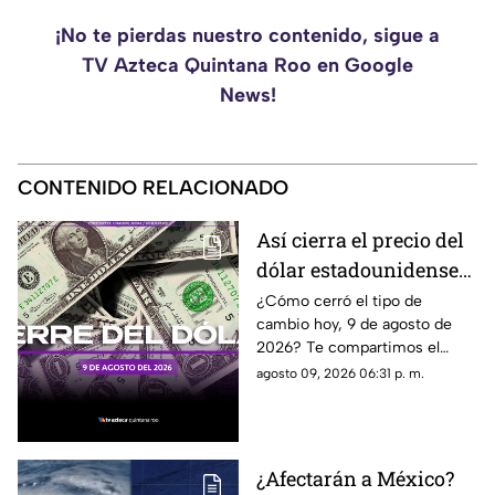
¡No te pierdas nuestro contenido, sigue a
TV Azteca Quintana Roo en Google
News!
CONTENIDO RELACIONADO
Así cierra el precio del
dólar estadounidense
HOY, domingo 9 de
¿Cómo cerró el tipo de
cambio hoy, 9 de agosto de
agosto de 2026, en
2026? Te compartimos el
Cancún
precio del dólar al cierre de
agosto 09, 2026 06:31 p. m.
hoy en Cancún, así como el
resto de las divisas.
¿Afectarán a México?