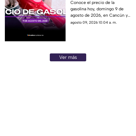
gasolina HOY, domingo
Conoce el precio de la
gasolina hoy, domingo 9 de
9 de agosto de 2026, en
agosto de 2026, en Cancún y
Quintana Roo
el resto de Quintana Roo. Este
agosto 09, 2026 10:04 a. m.
es el costo del combustible en
el estado.
Ver más