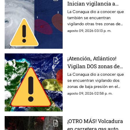
Inician vigilancia a
TRES zonas de baja
La Conagua dio a conocer que
también se encuentran
presión; podrían
vigilando otras tres zonas de
desarrollar su
baja presión en el océano
agosto 09, 2026 03:13 p. m.
potencial ciclónico
Pacífico. Te contamos si son
un riesgo para México.
¡Atención, Atlántico!
Vigilan DOS zonas de
baja presión con
La Conagua dio a conocer que
se encuentran vigilando dos
probabilidad de
zonas de baja presión en el
desarrollo ciclónico
Atlántico con probabilidad de
agosto 09, 2026 02:58 p. m.
desarrollo ciclónico. Esta es su
ubicación hoy, 9 de agosto.
¡OTRO MÁS! Volcadura
en carretera gas auto de