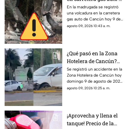
Cancún HOY; el
En la madrugada se registró
una volcadura en la carretera
conductor se dio a la
gas auto de Cancún hoy 9 de
fuga
agosto de 2026. El conductor
agosto 09, 2026 10:43 a. m.
se dio a la fuga.
¿Qué pasó en la Zona
Hotelera de Cancún?
Accidente sorprende a
Se registró un accidente en la
Zona Hotelera de Cancún hoy
varios; un auto terminó
domingo 9 de agosto de 2026.
en el camellón del km 5
Un auto terminó en el
agosto 09, 2026 10:25 a. m.
camellón del Km. 5.
¡Aprovecha y llena el
tanque! Precio de la