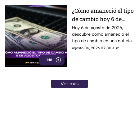
¿Cómo amaneció el tipo
de cambio hoy 6 de
agosto de 2026?
Hoy 6 de agosto de 2026,
descubre cómo amaneció el
tipo de cambio en una noticia
que impactará tus finanzas.
agosto 06, 2026 07:00 a. m.
¡No te la pierdas!
1:18
Ver más