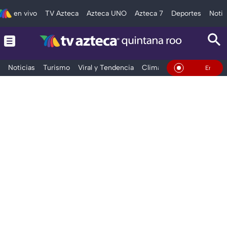
en vivo
TV Azteca
Azteca UNO
Azteca 7
Deportes
Notic
Noticias
Turismo
Viral y Tendencia
Clima
Tráfico
Deporte
En Vivo