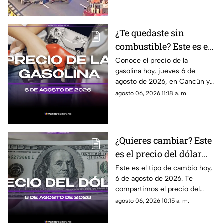
¿Te quedaste sin
combustible? Este es el
precio de la gasolina en
Conoce el precio de la
gasolina hoy, jueves 6 de
Quintana Roo HOY,
agosto de 2026, en Cancún y
jueves 6 de agosto de
el resto de Quintana Roo. Este
agosto 06, 2026 11:18 a. m.
2026
es el costo del combustible en
el estado.
¿Quieres cambiar? Este
es el precio del dólar
estadounidense HOY, 6
Este es el tipo de cambio hoy,
6 de agosto de 2026. Te
de agosto de 2026 en
compartimos el precio del
Cancún
dólar hoy en Cancún, así como
agosto 06, 2026 10:15 a. m.
el resto de las divisas en
México.