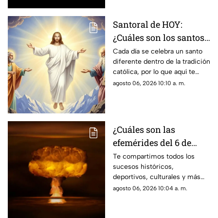
Santoral de HOY:
¿Cuáles son los santos
que se celebran este
Cada día se celebra un santo
diferente dentro de la tradición
jueves 6 de agosto de
católica, por lo que aquí te
2026?
compartimos el santoral
agosto 06, 2026 10:10 a. m.
completo de hoy, jueves 6 de
agosto.
¿Cuáles son las
efemérides del 6 de
agosto? Conoce lo que
Te compartimos todos los
sucesos históricos,
se celebra un día como
deportivos, culturales y más
hoy en México y el
que marcaron las efemérides
agosto 06, 2026 10:04 a. m.
mundo
del 6 de agosto. Se lanzó la
primera bomba atómica sobre
Hiroshima.