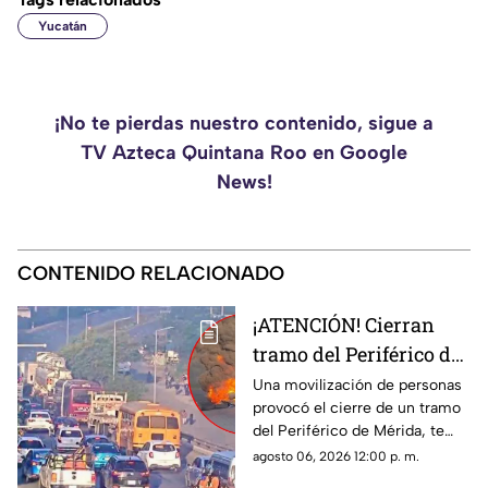
Yucatán
¡No te pierdas nuestro contenido, sigue a
TV Azteca Quintana Roo en Google
News!
CONTENIDO RELACIONADO
¡ATENCIÓN! Cierran
tramo del Periférico de
Mérida; esta la razón y
Una movilización de personas
provocó el cierre de un tramo
las vías alternas
del Periférico de Mérida, te
contamos la razón y cuáles son
agosto 06, 2026 12:00 p. m.
las vías alternas.