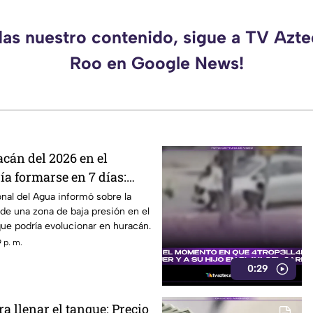
das nuestro contenido, sigue a TV Azt
Roo en Google News!
cán del 2026 en el
ía formarse en 7 días:
obabilidad de desarrollo
nal del Agua informó sobre la
de una zona de baja presión en el
ue podría evolucionar en huracán.
 p. m.
0:29
 llenar el tanque: Precio