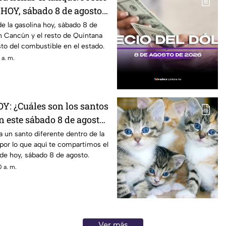
 HOY, sábado 8 de agosto
uintana Roo
e la gasolina hoy, sábado 8 de
n Cancún y el resto de Quintana
sto del combustible en el estado.
 a. m.
OY: ¿Cuáles son los santos
n este sábado 8 de agosto
a un santo diferente dentro de la
, por lo que aquí te compartimos el
de hoy, sábado 8 de agosto.
 a. m.
Ver más