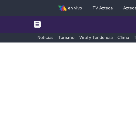
en vivo
TV Azteca
Aztec
Noticias
Turismo
Viral y Tendencia
Clima
T