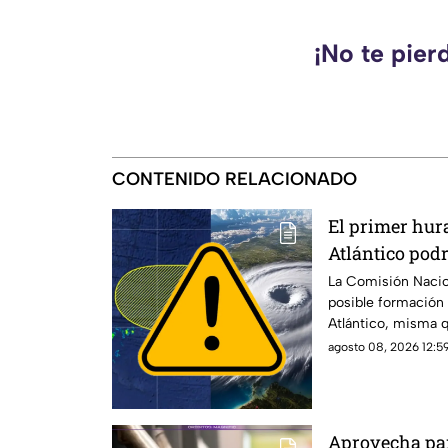
¡No te pier
CONTENIDO RELACIONADO
El primer hura
Atlántico podr
¿Cuál es la pr
La Comisión Nacio
posible formación 
ciclónico?
Atlántico, misma q
agosto 08, 2026 12:59
Aprovecha para