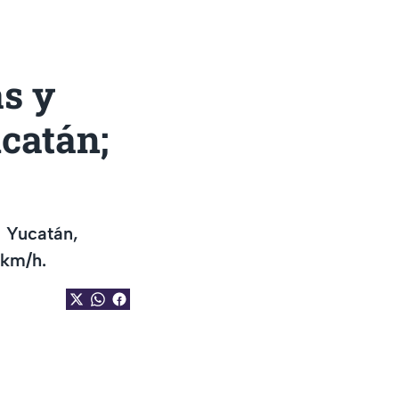
s y
catán;
o Yucatán,
 km/h.