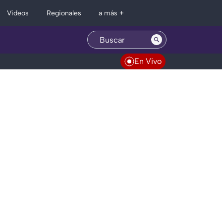
Regionales
Videos
a más +
En Vivo