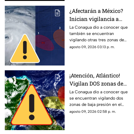
¿Afectarán a México?
Inician vigilancia a
TRES zonas de baja
La Conagua dio a conocer que
también se encuentran
presión; podrían
vigilando otras tres zonas de
desarrollar su
baja presión en el océano
agosto 09, 2026 03:13 p. m.
potencial ciclónico
Pacífico. Te contamos si son
un riesgo para México.
¡Atención, Atlántico!
Vigilan DOS zonas de
baja presión con
La Conagua dio a conocer que
se encuentran vigilando dos
probabilidad de
zonas de baja presión en el
desarrollo ciclónico
Atlántico con probabilidad de
agosto 09, 2026 02:58 p. m.
desarrollo ciclónico. Esta es su
ubicación hoy, 9 de agosto.