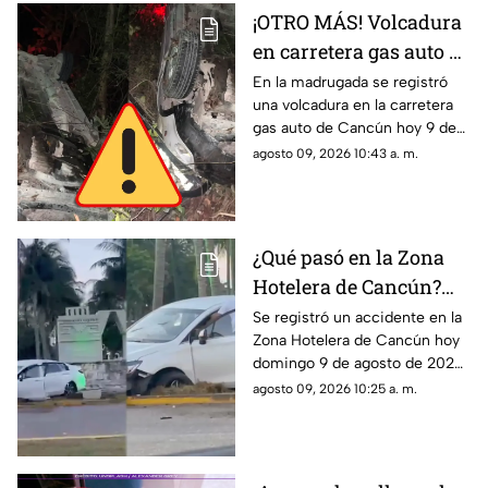
¡OTRO MÁS! Volcadura
en carretera gas auto de
Cancún HOY; el
En la madrugada se registró
una volcadura en la carretera
conductor se dio a la
gas auto de Cancún hoy 9 de
fuga
agosto de 2026. El conductor
agosto 09, 2026 10:43 a. m.
se dio a la fuga.
¿Qué pasó en la Zona
Hotelera de Cancún?
Accidente sorprende a
Se registró un accidente en la
Zona Hotelera de Cancún hoy
varios; un auto terminó
domingo 9 de agosto de 2026.
en el camellón del km 5
Un auto terminó en el
agosto 09, 2026 10:25 a. m.
camellón del Km. 5.