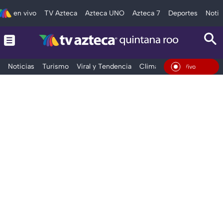
en vivo
TV Azteca
Azteca UNO
Azteca 7
Deportes
Notic
Noticias
Turismo
Viral y Tendencia
Clima
Tráfico
Deporte
En Vivo