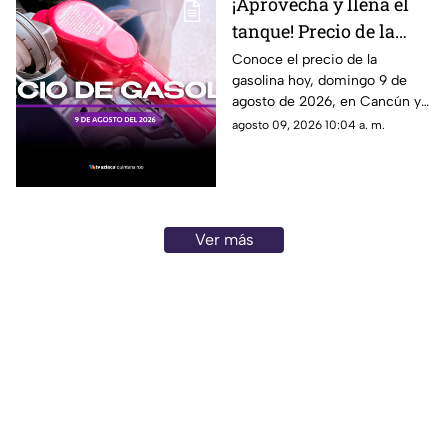
¡Aprovecha y llena el
tanque! Precio de la
gasolina HOY, domingo
Conoce el precio de la
gasolina hoy, domingo 9 de
9 de agosto de 2026, en
agosto de 2026, en Cancún y
Quintana Roo
el resto de Quintana Roo. Este
agosto 09, 2026 10:04 a. m.
es el costo del combustible en
el estado.
Ver más