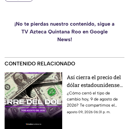
¡No te pierdas nuestro contenido, sigue a
TV Azteca Quintana Roo en Google
News!
CONTENIDO RELACIONADO
Así cierra el precio del
dólar estadounidense
HOY, domingo 9 de
¿Cómo cerró el tipo de
cambio hoy, 9 de agosto de
agosto de 2026, en
2026? Te compartimos el
Cancún
precio del dólar al cierre de
agosto 09, 2026 06:31 p. m.
hoy en Cancún, así como el
resto de las divisas.