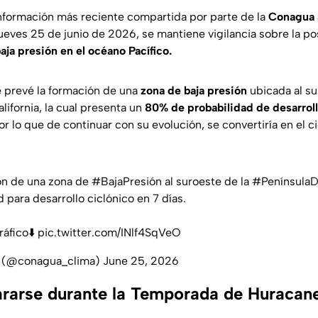
nformación más reciente compartida por parte de la
Conagua
jueves 25 de junio de 2026, se mantiene vigilancia sobre la p
aja presión
en el océano Pacífico.
 prevé la formación de una
zona de baja presión
ubicada al su
lifornia, la cual presenta un
80% de probabilidad de desarroll
or lo que de continuar con su evolución, se convertiría en el ci
ón de una zona de
#BajaPresión
al suroeste de la
#PenínsulaD
para desarrollo ciclónico en 7 días.
ráfico⬇️
pic.twitter.com/INlf4SqVeO
(@conagua_clima)
June 25, 2026
rarse durante la Temporada de Huracan