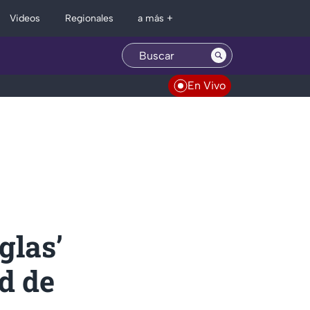
Regionales
Videos
a más +
En Vivo
glas’
d de