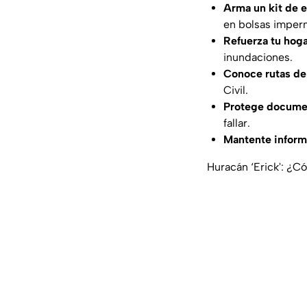
Arma un kit de 
en bolsas imper
Refuerza tu hog
inundaciones.
Conoce rutas de
Civil.
Protege documen
fallar.
Mantente infor
Huracán ‘Erick': ¿C