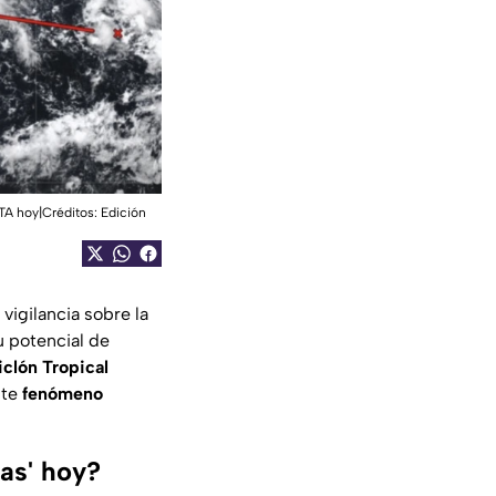
TA hoy|Créditos: Edición
igilancia sobre la
u potencial de
iclón Tropical
ste
fenómeno
las' hoy?