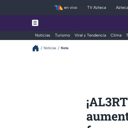
en vivo
TV Azteca
Aztec
Noticias
Turismo
Viral y Tendencia
Clima
T
Noticias
Nota
¡AL3RT4
aument