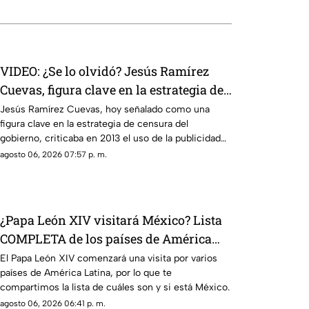
VIDEO: ¿Se lo olvidó? Jesús Ramírez
Cuevas, figura clave en la estrategia de
censura del gobierno, criticaba la
Jesús Ramírez Cuevas, hoy señalado como una
figura clave en la estrategia de censura del
publicidad para censurar a medios
gobierno, criticaba en 2013 el uso de la publicidad
oficial para censurar a los medios de comunicación.
agosto 06, 2026 07:57 p. m.
¿Papa León XIV visitará México? Lista
COMPLETA de los países de América
Latina a los que llegará
El Papa León XIV comenzará una visita por varios
países de América Latina, por lo que te
compartimos la lista de cuáles son y si está México.
agosto 06, 2026 06:41 p. m.