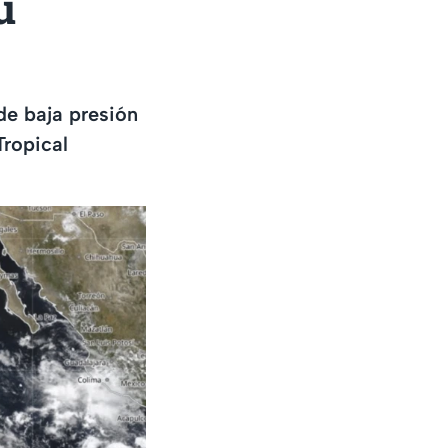
u
de baja presión
Tropical