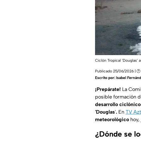
Ciclón Tropical ‘Douglas’
Publicado 25/06/2026 | 🕑
Escrito por:
Isabel Fernán
¡Prepárate!
La Comis
posible formación 
desarrollo ciclónico
'Douglas
'
.
En
TV Azt
meteorológico
hoy, 
¿Dónde se loc