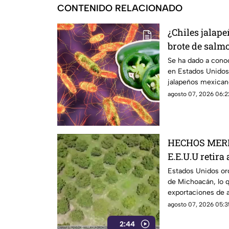
CONTENIDO RELACIONADO
¿Chiles jalap
brote de salm
Esto debes sa
Se ha dado a cono
en Estados Unidos
jalapeños mexicano
investigación.
agosto 07, 2026 06:2
HECHOS MERI
E.E.U.U retira
Michoacán y p
Estados Unidos ord
de Michoacán, lo q
exportaciones
exportaciones de a
agosto 07, 2026 05:3
2:44