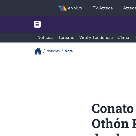
en vivo
TV Azteca
Aztec
Noticias
Turismo
Viral y Tendencia
Clima
T
Noticias
Nota
Conato 
Othón 