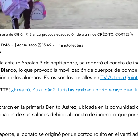
imaria de Othón P. Blanco provoca evacuación de alumnos|CRÉDITO: CORTESÍA
 13:46
| Actualizado 🕑 15:49
1 minuto lectura
z
e este miércoles 3 de septiembre, se reportó el conato de i
 Blanco,
lo que provocó la movilización de cuerpos de bomber
ión de los alumnos. Estos son los detalles en
TV Azteca Quint
RTE:
¿Eres tú, Kukulcán? Turistas graban un triple rayo que i
traron en la primaria Benito Juárez, ubicada en la comunida
uados de sus salones debido al conato de incendio, que por 
porte, el conato se originó por un cortocircuito en el ventila