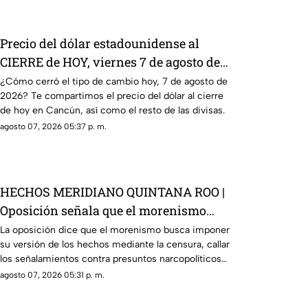
Precio del dólar estadounidense al
CIERRE de HOY, viernes 7 de agosto de
2026, en Cancún
¿Cómo cerró el tipo de cambio hoy, 7 de agosto de
2026? Te compartimos el precio del dólar al cierre
de hoy en Cancún, así como el resto de las divisas.
agosto 07, 2026 05:37 p. m.
HECHOS MERIDIANO QUINTANA ROO |
Oposición señala que el morenismo
quiere imponer su versión de los
La oposición dice que el morenismo busca imponer
su versión de los hechos mediante la censura, callar
hechos usando la censura
los señalamientos contra presuntos narcopolíticos
de la 4T y presentar a la oposición como la villana.
agosto 07, 2026 05:31 p. m.