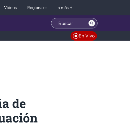
Regionales
Videos
a más +
En Vivo
ia de
cuación