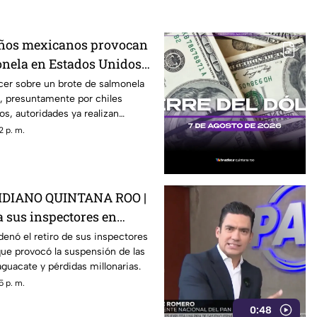
eños mexicanos provocan
onela en Estados Unidos?
ber
cer sobre un brote de salmonela
, presuntamente por chiles
s, autoridades ya realizan
2 p. m.
DIANO QUINTANA ROO |
 a sus inspectores en
rovocá la suspensión de
enó el retiro de sus inspectores
ue provocó la suspensión de las
 de aguacate
guacate y pérdidas millonarias.
5 p. m.
0:48