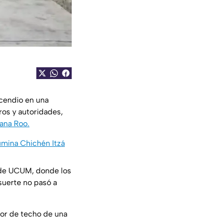
ncendio en una
os y autoridades,
ana Roo.
lumina Chichén Itzá
d de UCUM, donde los
suerte no pasó a
dor de techo de una