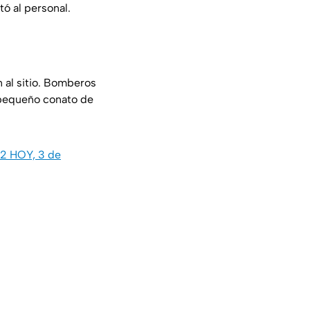
ó al personal.
 al sitio. Bomberos
l pequeño conato de
 2 HOY, 3 de