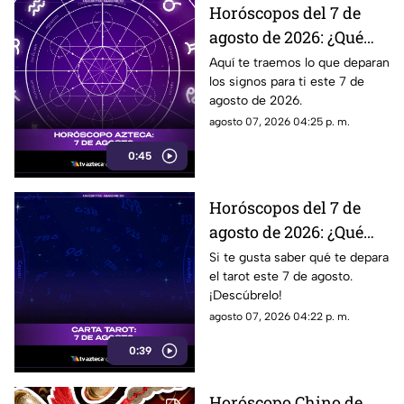
Horóscopos del 7 de
agosto de 2026: ¿Qué
revelan los aztecas
Aquí te traemos lo que deparan
los signos para ti este 7 de
hoy?
agosto de 2026.
agosto 07, 2026 04:25 p. m.
0:45
Horóscopos del 7 de
agosto de 2026: ¿Qué
revelan las cartas del
Si te gusta saber qué te depara
el tarot este 7 de agosto.
tarot?
¡Descúbrelo!
agosto 07, 2026 04:22 p. m.
0:39
Horóscopo Chino de