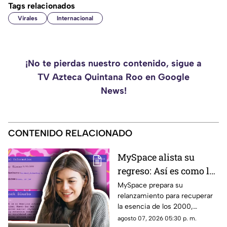
Tags relacionados
Virales
Internacional
¡No te pierdas nuestro contenido, sigue a
TV Azteca Quintana Roo en Google
News!
CONTENIDO RELACIONADO
MySpace alista su
regreso: Así es como la
icónica red social
MySpace prepara su
relanzamiento para recuperar
busca volver y revivir
la esencia de los 2000,
la esencia de los años
conectando a músicos y
agosto 07, 2026 05:30 p. m.
2000