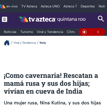
en vivo
TV Azteca
Azteca UNO
Azteca 7
Deportes
Notic
Noticias
Turismo
Viral y Tendencia
Clima
Tráfico
Deporte
En Vivo
Viral y Tendencia
Nota
¡Como cavernaria! Rescatan a
mamá rusa y sus dos hijas;
vivían en cueva de India
Una mujer rusa, Nina Kutina, y sus dos hijas