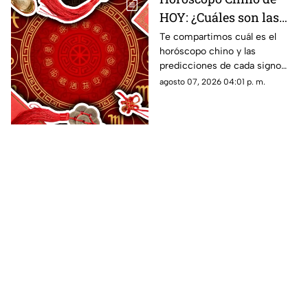
HOY: ¿Cuáles son las
predicciones de este 7
Te compartimos cuál es el
horóscopo chino y las
de agosto de 2026 para
predicciones de cada signo
cada signo del zodiaco?
para el día de hoy, viernes 7 de
agosto 07, 2026 04:01 p. m.
agosto de 2026. ¿Qué te
depara el destino?