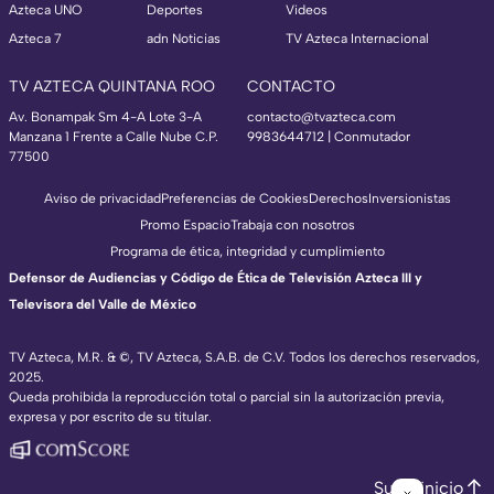
Azteca UNO
Deportes
Videos
Azteca 7
adn Noticias
TV Azteca Internacional
TV AZTECA QUINTANA ROO
CONTACTO
Av. Bonampak Sm 4-A Lote 3-A
contacto@tvazteca.com
Manzana 1 Frente a Calle Nube C.P.
9983644712 | Conmutador
77500
Aviso de privacidad
Preferencias de Cookies
Derechos
Inversionistas
Promo Espacio
Trabaja con nosotros
Programa de ética, integridad y cumplimiento
Defensor de Audiencias y Código de Ética de Televisión Azteca III y
Televisora del Valle de México
TV Azteca, M.R. & ©, TV Azteca, S.A.B. de C.V. Todos los derechos reservados,
2025.
Queda prohibida la reproducción total o parcial sin la autorización previa,
expresa y por escrito de su titular.
Subir inicio