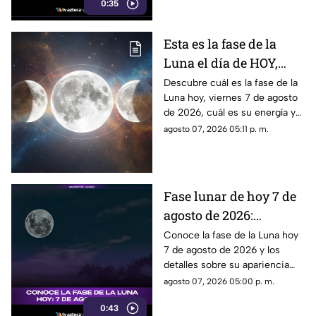
0:35
desató diversas reacciones
entre quienes se encontraban
en el lugar.
Esta es la fase de la
Luna el día de HOY,
viernes 7 de agosto de
Descubre cuál es la fase de la
Luna hoy, viernes 7 de agosto
2026: ¿Cómo se verá el
de 2026, cuál es su energía y
astro durante la noche?
cómo nos podría afectar.
agosto 07, 2026 05:11 p. m.
Conoce todas las fases
lunares.
Fase lunar de hoy 7 de
agosto de 2026:
descubre cómo luce la
Conoce la fase de la Luna hoy
7 de agosto de 2026 y los
Luna y su significado
detalles sobre su apariencia
durante esta jornada.
agosto 07, 2026 05:00 p. m.
0:43