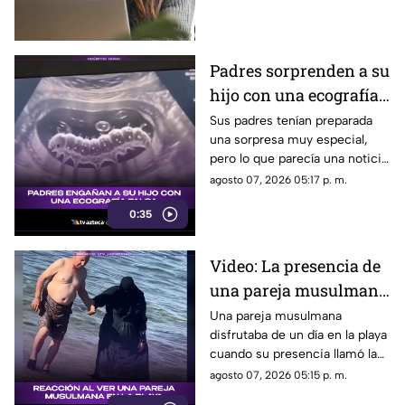
creadores con sus fans. Aquí
los detalles de la red social.
Padres sorprenden a su
hijo con una ecografía
falsa y su reacción se
Sus padres tenían preparada
una sorpresa muy especial,
vuelve inolvidable
pero lo que parecía una noticia
increíble terminó siendo una
agosto 07, 2026 05:17 p. m.
broma que nadie esperaba. La
0:35
reacción de su hijo asi quedó
grabada.
Video: La presencia de
una pareja musulmana
en la playa provoca
Una pareja musulmana
disfrutaba de un día en la playa
reacciones
cuando su presencia llamó la
atención de los presentes.
agosto 07, 2026 05:15 p. m.
Este fue el momento que