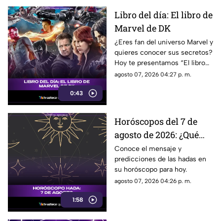
Libro del día: El libro de
Marvel de DK
¿Eres fan del universo Marvel y
quieres conocer sus secretos?
Hoy te presentamos “El libro
de Marvel de DK”, una guía
agosto 07, 2026 04:27 p. m.
imprescindible para descubrir
0:43
la historia de tus héroes
favoritos.
Horóscopos del 7 de
agosto de 2026: ¿Qué
revelan las hadas hoy?
Conoce el mensaje y
predicciones de las hadas en
su horóscopo para hoy.
agosto 07, 2026 04:26 p. m.
1:58