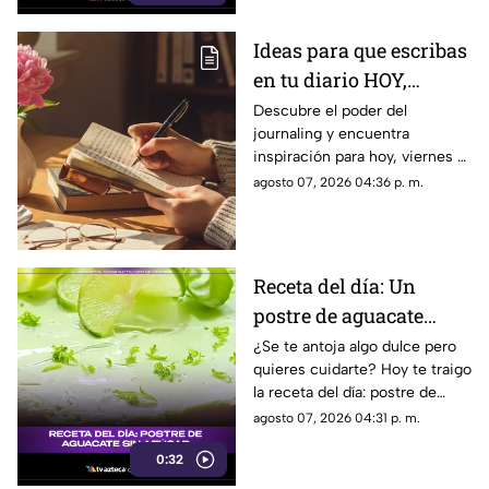
Ideas para que escribas
en tu diario HOY,
viernes 7 de junio de
Descubre el poder del
journaling y encuentra
2026: Usa este journal
inspiración para hoy, viernes 7
prompt y termina tu
de junio de 2026. Un prompt
agosto 07, 2026 04:36 p. m.
día lleno de gratitud
para reflexionar, crear y
conectar contigo mismo.
Receta del día: Un
postre de aguacate
saludable y sin azúcar
¿Se te antoja algo dulce pero
quieres cuidarte? Hoy te traigo
la receta del día: postre de
aguacate sin azúcar que te va
agosto 07, 2026 04:31 p. m.
a volar la cabeza.
0:32