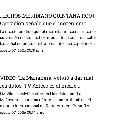
HECHOS MERIDIANO QUINTANA ROO |
Oposición señala que el morenismo
quiere imponer su versión de los
La oposición dice que el morenismo busca imponer
su versión de los hechos mediante la censura, callar
hechos usando la censura
los señalamientos contra presuntos narcopolíticos
de la 4T y presentar a la oposición como la villana.
agosto 07, 2026 05:31 p. m.
VIDEO: 'La Mañanera' volvió a dar mal
los datos: TV Azteca es el medio
tradicional con mayor alcance y
Liz Vilchis volvió a citar mal los datos en “La
Mañanera”... pero los números son irrefutables. El
credibilidad de México
estudio internacional de Reuters lo confirma: TV
Azteca es el medio tradicional con mayor alcance y
agosto 07, 2026 05:14 p. m.
credibilidad de México. Contra la evidencia, nadie
puede.