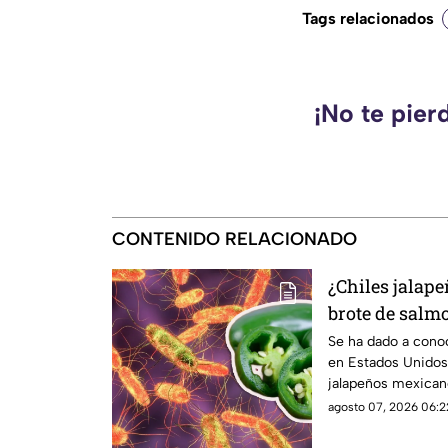
Tags relacionados
¡No te pier
CONTENIDO RELACIONADO
¿Chiles jalap
brote de salm
Esto debes sa
Se ha dado a cono
en Estados Unidos
jalapeños mexicano
investigación.
agosto 07, 2026 06:2