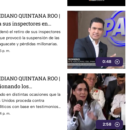
DIANO QUINTANA ROO |
 a sus inspectores en
rovocá la suspensión de
enó el retiro de sus inspectores
ue provocó la suspensión de las
 de aguacate
guacate y pérdidas millonarias.
5 p. m.
0:48
DIANO QUINTANA ROO |
tionando los
 de E.E.U.U contra
do en distintas ocasiones que la
s Unidos proceda contra
0s como Rocha Moya
líticos con base en testimonios
gidos, un mecanismo que
4 p. m.
mira a Rocha Moya, Enrique
2:58
ncionarios morenistas.