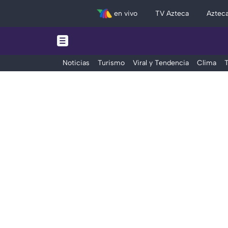
en vivo
TV Azteca
Aztec
Noticias
Turismo
Viral y Tendencia
Clima
T