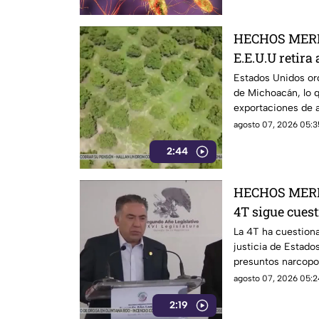
HECHOS MERI
E.E.U.U retira
Michoacán y p
Estados Unidos ord
de Michoacán, lo q
exportaciones
exportaciones de a
agosto 07, 2026 05:3
2:44
HECHOS MERI
4T sigue cues
señalamientos
La 4T ha cuestiona
justicia de Estado
narc0polít1c
presuntos narcopo
de testigos prote
agosto 07, 2026 05:2
mantiene bajo la 
2:19
Inzunza y otros fu