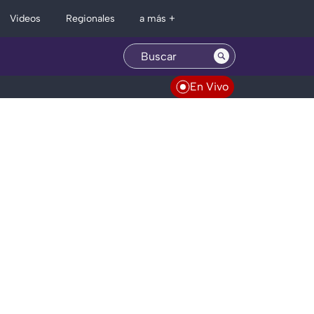
Regionales
Videos
a más +
En Vivo