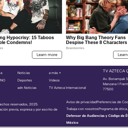
TV AZTECA 
ca
Noticias
a más +
Av. Bonampak S
UNO
Deportes
Videos
Manzana 1 Frent
adn Noticias
TV Azteca Internacional
77500
Aviso de privacidad
Preferencias de Co
erechos reservados, 2025.
Trabaja con nosotros
Programa de ética,
ación previa, expresa y por escrito de
Defensor de Audiencias y Código de Étic
México