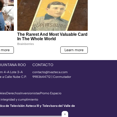
QUINTANA ROO
CONTACTO
m 4-A Lote 3-A
contacto@tvazteca.com
e a Calle Nube C.P.
9983644712 | Conmutador
okies
Derechos
Inversionistas
Promo Espacio
 integridad y cumplimiento
a de Televisión Azteca III y Televisora del Valle de