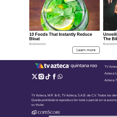
TV Azte
Azteca 
Azteca 7
TV Azteca, M.R. & ©, TV Azteca, S.A.B. de C.V. Todos los d
Queda prohibida la reproducción total o parcial sin la autoriz
su titular.