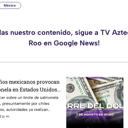
México
das nuestro contenido, sigue a TV Azt
Roo en Google News!
eños mexicanos provocan
onela en Estados Unidos?
ber
cer sobre un brote de salmonela
, presuntamente por chiles
s, autoridades ya realizan
2 p. m.