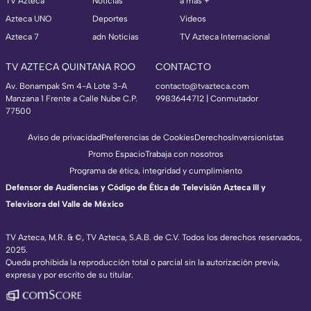
TV Azteca
Noticias
a más +
Azteca UNO
Deportes
Videos
Azteca 7
adn Noticias
TV Azteca Internacional
TV AZTECA QUINTANA ROO
CONTACTO
Av. Bonampak Sm 4-A Lote 3-A
contacto@tvazteca.com
Manzana 1 Frente a Calle Nube C.P.
9983644712 | Conmutador
77500
Aviso de privacidad
Preferencias de Cookies
Derechos
Inversionistas
Promo Espacio
Trabaja con nosotros
Programa de ética, integridad y cumplimiento
Defensor de Audiencias y Código de Ética de Televisión Azteca III y
Televisora del Valle de México
TV Azteca, M.R. & ©, TV Azteca, S.A.B. de C.V. Todos los derechos reservados,
2025.
Queda prohibida la reproducción total o parcial sin la autorización previa,
expresa y por escrito de su titular.