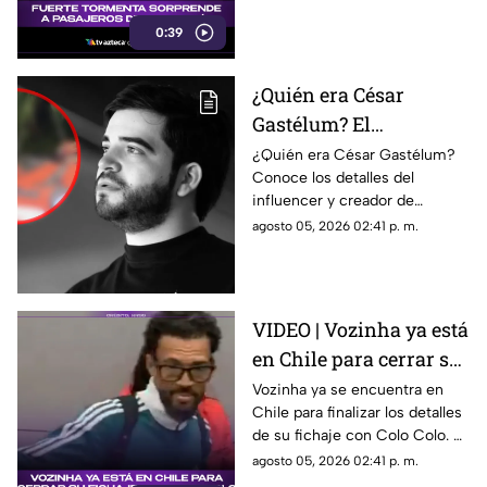
vivieron el momento
video y se volvió viral.
los pasajeros
0:39
¿Quién era César
Gastélum? El
influencer 4s3s1n4d0
¿Quién era César Gastélum?
Conoce los detalles del
mientras realizaba una
influencer y creador de
transmisión en vivo en
contenido que fue asesinado
agosto 05, 2026 02:41 p. m.
Sinaloa
durante una transmisión en
vivo en Sinaloa.
VIDEO | Vozinha ya está
en Chile para cerrar su
fichaje con Colo Colo
Vozinha ya se encuentra en
Chile para finalizar los detalles
de su fichaje con Colo Colo. El
momento fue captado en
agosto 05, 2026 02:41 p. m.
video.