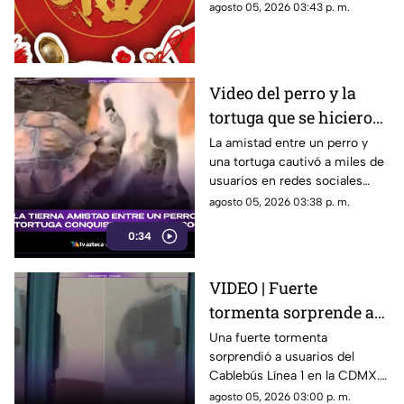
para el día de hoy, miércoles 5
agosto 05, 2026 03:43 p. m.
de agosto de 2026. ¿Qué te
depara el destino?
Video del perro y la
tortuga que se hicieron
amigos conquista las
La amistad entre un perro y
una tortuga cautivó a miles de
redes sociales por su
usuarios en redes sociales
ternura
gracias a un tierno video viral.
agosto 05, 2026 03:38 p. m.
0:34
VIDEO | Fuerte
tormenta sorprende a
pasajeros del Cablebús
Una fuerte tormenta
sorprendió a usuarios del
de la Línea 1 en la
Cablebús Línea 1 en la CDMX.
Ciudad de México: así
El momento fue captado en
agosto 05, 2026 03:00 p. m.