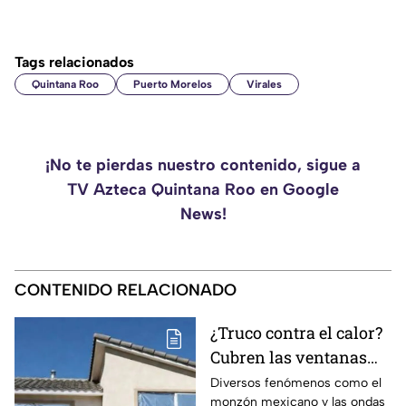
Tags relacionados
Quintana Roo
Puerto Morelos
Virales
¡No te pierdas nuestro contenido, sigue a
TV Azteca Quintana Roo en Google
News!
CONTENIDO RELACIONADO
¿Truco contra el calor?
Cubren las ventanas
con papel aluminio,
Diversos fenómenos como el
monzón mexicano y las ondas