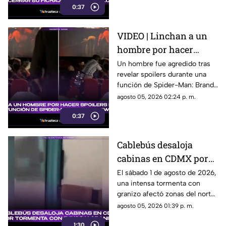
0:37
VIDEO | Linchan a un
hombre por hacer
spoilers durante la
Un hombre fue agredido tras
revelar spoilers durante una
función de Spider-Man:
función de Spider-Man: Brand
Brand New Day
New Day. El momento quedó
agosto 05, 2026 02:24 p. m.
grabado en video.
0:37
Cablebús desaloja
cabinas en CDMX por
tormenta con rayos y
El sábado 1 de agosto de 2026,
una intensa tormenta con
granizo
granizo afectó zonas del norte
y oriente de la ciudad de
agosto 05, 2026 01:39 p. m.
México. Aquí más detalles.
1:30