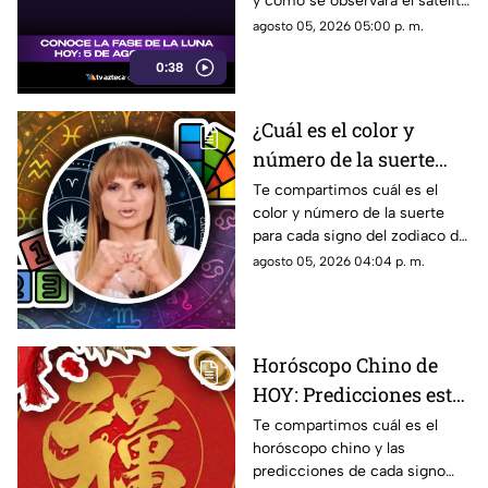
y cómo se observará el satélite
noche
natural durante la noche.
agosto 05, 2026 05:00 p. m.
0:38
¿Cuál es el color y
número de la suerte
HOY, 5 de agosto de
Te compartimos cuál es el
color y número de la suerte
2026? Predicciones de
para cada signo del zodiaco de
Mhoni Vidente para
acuerdo al horóscopo de
agosto 05, 2026 04:04 p. m.
cada signo este
Mhoni Vidente de hoy, 5 de
miércoles
agosto.
Horóscopo Chino de
HOY: Predicciones este
5 de agosto de 2026
Te compartimos cuál es el
horóscopo chino y las
para cada signo del
predicciones de cada signo
zodiaco