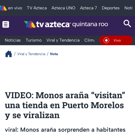
en vivo
TV Azteca
Azteca UNO
Azteca 7
Deportes
Notic
Noticias
Turismo
Viral y Tendencia
Clima
Tráfico
Deporte
En Vivo
Viral y Tendencia
Nota
VIDEO: Monos araña “visitan”
una tienda en Puerto Morelos
y se viralizan
viral: Monos araña sorprenden a habitantes