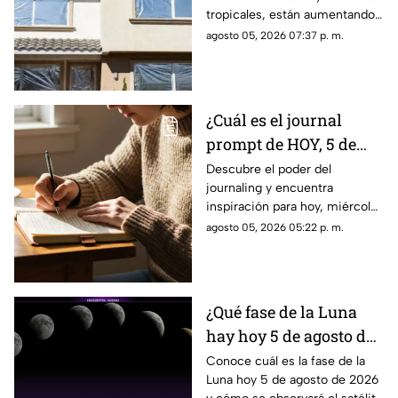
esto explica la ciencia
tropicales, están aumentando
las temperaturas en todo el
agosto 05, 2026 07:37 p. m.
país. Te contamos si el papel
aluminio en las ventanas es un
truco eficaz para el calor.
¿Cuál es el journal
prompt de HOY, 5 de
agosto de 2026? Utiliza
Descubre el poder del
journaling y encuentra
este texto para escribir
inspiración para hoy, miércoles
en tu diario y
5 de agosto de 2026. Un
agosto 05, 2026 05:22 p. m.
reflexionar sobre tu día
prompt para reflexionar, crear
y conectar contigo mismo.
¿Qué fase de la Luna
hay hoy 5 de agosto de
2026? Descubre cómo
Conoce cuál es la fase de la
Luna hoy 5 de agosto de 2026
se verá el satélite esta