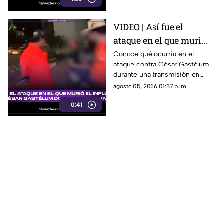
VIDEO | Así fue el
ataque en el que murió
el influencer César
Conoce qué ocurrió en el
ataque contra César Gastélum
Gastélum durante un
durante una transmisión en
en vivo
vivo y lo que se sabe del caso.
agosto 05, 2026 01:37 p. m.
0:41