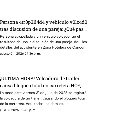
Persona 4tr0p3ll4d4 y vehículo v0lc4d0
tras discusión de una pareja: ¿Qué pasó
en la Zona Hotelera de Cancún HOY, 4
Persona atropellada y un vehículo volcado fue el
resultado de una la discusión de una pareja. Aquí los
de agosto de 2026?
detalles del accidente en Zona Hotelera de Cancún.
agosto 04, 2026 07:36 p. m.
¡ÚLTIMA HORA! Volcadura de tráiler
causa bloqueo total en carretera HOY,
viernes 31 de julio de 2026; ¿dónde y a
La tarde este viernes 31 de julio de 2026 se registró
la volcadura de un tráiler, causando el bloqueo total
qué altura ocurrió?
de la carretera. Aquí todos los detalles.
julio 31, 2026 03:40 p. m.