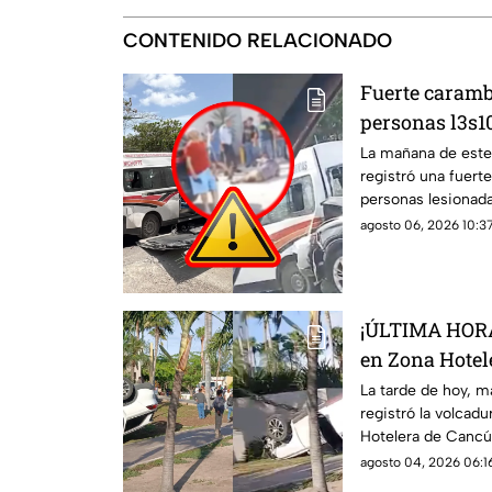
CONTENIDO RELACIONADO
Fuerte caramb
personas l3s1
de Cancún HOY
La mañana de este
registró una fuert
2026; se repor
personas lesionada
agosto 06, 2026 10:37
¡ÚLTIMA HORA!
en Zona Hotel
agosto de 2026
La tarde de hoy, m
registró la volcad
4cc1d3nt3 en 
Hotelera de Cancún
accidente.
agosto 04, 2026 06:16