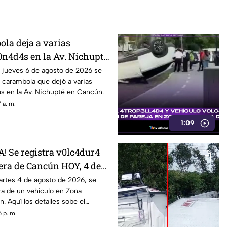
ola deja a varias
0n4d4s en la Av. Nichupté
, jueves 6 de agosto de
 jueves 6 de agosto de 2026 se
e carambola que dejó a varias
ta tráfico pesado
s en la Av. Nichupté en Cancún.
 a. m.
1:09
 Se registra v0lc4dur4
era de Cancún HOY, 4 de
; esto se sabe del
artes 4 de agosto de 2026, se
ura de un vehículo en Zona
Blvd. Kukulcán
. Aquí los detalles sobe el
 p. m.