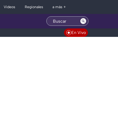
Regionales
Videos
a más +
En Vivo