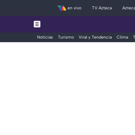
en vivo
TV Azteca
Aztec
Noticias
Turismo
Viral y Tendencia
Clima
T