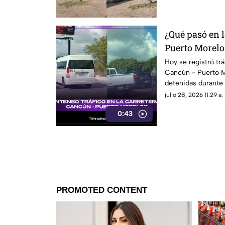
¿Qué pasó en l
Puerto Morelo
Esto se sabe de
Hoy se registró trá
Cancún - Puerto M
detenidas durante
que originó la dete
julio 28, 2026 11:29 a.
0:43