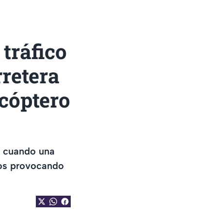
tráfico
rretera
icóptero
e cuando una
los provocando