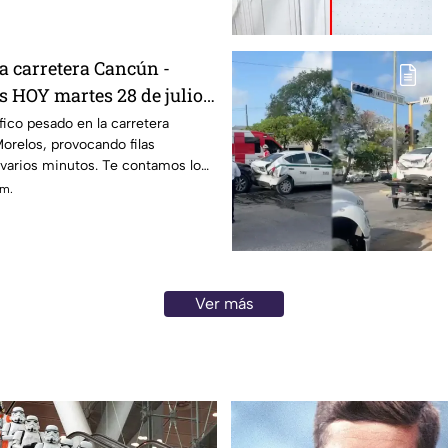
a carretera Cancún -
s HOY martes 28 de julio?
l tráfico
fico pesado en la carretera
orelos, provocando filas
 varios minutos. Te contamos lo
nción al flujo vehicular.
 m.
Ver más