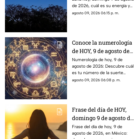
2026? Así se verá el
de 2026, cuál es su energía y
astro durante la noche
cómo nos podría afectar.
agosto 09, 2026 06:15 p. m.
Conoce todas las fases
lunares.
Conoce la numerología
de HOY, 9 de agosto de
2026: ¿Cuál es el
Numerología de hoy, 9 de
agosto de 2026: Descubre cuál
número de la suerte de
es tu número de la suerte
este domingo para cada
según tu signo zodiacal.
agosto 09, 2026 06:08 p. m.
signo del zodiaco?
Predicciones diarias para todo
el zodiaco.
Frase del día de HOY,
domingo 9 de agosto de
2026: Mensajes para
Frase del día de hoy, 9 de
agosto de 2026, en México:
reflexionar y compartir