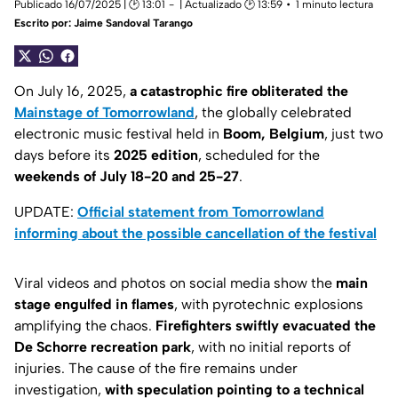
Publicado 16/07/2025 | 🕑 13:01
| Actualizado 🕑 13:59
1 minuto lectura
Escrito por:
Jaime Sandoval Tarango
On July 16, 2025,
a catastrophic fire obliterated the
Mainstage of Tomorrowland
, the globally celebrated
electronic music festival held in
Boom, Belgium
, just two
days before its
2025 edition
, scheduled for the
weekends of July 18-20 and 25-27
.
UPDATE:
Official statement from Tomorrowland
informing about the possible cancellation of the festival
Viral videos and photos on social media show the
main
stage engulfed in flames
, with pyrotechnic explosions
amplifying the chaos.
Firefighters swiftly evacuated the
De Schorre recreation park
, with no initial reports of
injuries. The cause of the fire remains under
investigation,
with speculation pointing to a technical