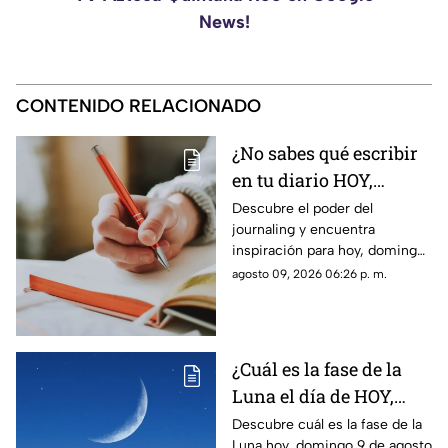
News!
CONTENIDO RELACIONADO
¿No sabes qué escribir
en tu diario HOY,
domingo 9 de agosto de
Descubre el poder del
journaling y encuentra
2026? Usa este journal
inspiración para hoy, domingo
prompt
9 de agosto de 2026. Un
agosto 09, 2026 06:26 p. m.
prompt para reflexionar, crear
y conectar contigo mismo.
¿Cuál es la fase de la
Luna el día de HOY,
domingo 9 de agosto de
Descubre cuál es la fase de la
Luna hoy, domingo 9 de agosto