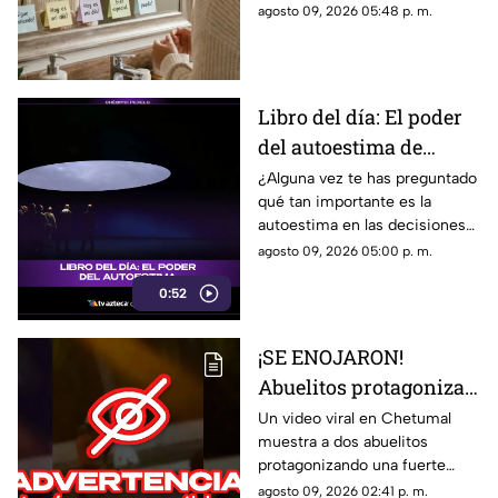
compartimos un mensaje
agosto 09, 2026 05:48 p. m.
de energía
motivador para empezar con
energía y atraer abundancia.
Libro del día: El poder
del autoestima de
Nathaniel Branden
¿Alguna vez te has preguntado
qué tan importante es la
autoestima en las decisiones
que tomas todos los días? En
agosto 09, 2026 05:00 p. m.
Tv Azteca Quintana Roo te
0:52
recomendamos la siguiente
lectura.
¡SE ENOJARON!
Abuelitos protagonizan
FUERTE PELEA en
Un video viral en Chetumal
muestra a dos abuelitos
Chetumal; el video se
protagonizando una fuerte
viralizó
pelea en plena vía pública; esto
agosto 09, 2026 02:41 p. m.