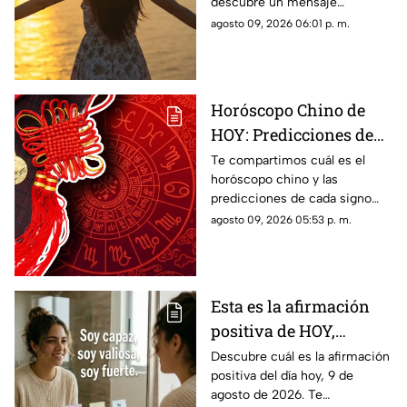
descubre un mensaje
inspirador para reflexionar y
agosto 09, 2026 06:01 p. m.
compartir con tus seres
queridos.
Horóscopo Chino de
HOY: Predicciones de
este domingo 9 de
Te compartimos cuál es el
horóscopo chino y las
agosto de 2026 para
predicciones de cada signo
cada signo del zodiaco
para el día de hoy, domingo 9
agosto 09, 2026 05:53 p. m.
de agosto de 2026. ¿Qué te
depara el destino?
Esta es la afirmación
positiva de HOY,
domingo 9 de agosto de
Descubre cuál es la afirmación
positiva del día hoy, 9 de
2026: Repite estas
agosto de 2026. Te
palabras y llena tu día