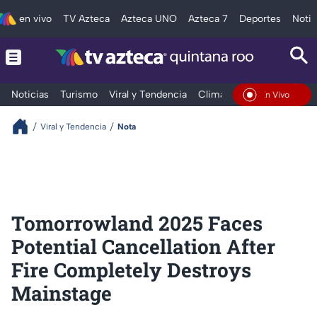
en vivo
TV Azteca
Azteca UNO
Azteca 7
Deportes
Notic
Noticias
Turismo
Viral y Tendencia
Clima
Tráfico
Deporte
En Vivo
Viral y Tendencia
Nota
Tomorrowland 2025 Faces
Potential Cancellation After
Fire Completely Destroys
Mainstage