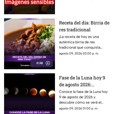
es lo que se sabe del
incidente.
Receta del día: Birria de
res tradicional
¡La receta de hoy es una
auténtica birria de res
tradicional que conquista
desde el primer bocado!
agosto 09, 2026 02:00 p. m.
0:38
Fase de la Luna hoy 9
de agosto 2026:
descubre cómo lucirá el
Conoce la fase de la Luna hoy
9 de agosto de 2026 y
satélite esta noche
descubre cómo se verá el
satélite natural durante la
agosto 09, 2026 01:00 p. m.
noche.