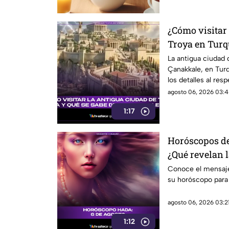
¿Cómo visitar 
Troya en Turqu
origen legend
La antigua ciudad 
Çanakkale, en Turq
los detalles al resp
agosto 06, 2026 03:4
1:17
Horóscopos del
¿Qué revelan 
Conoce el mensaje
su horóscopo para
agosto 06, 2026 03:21
1:12