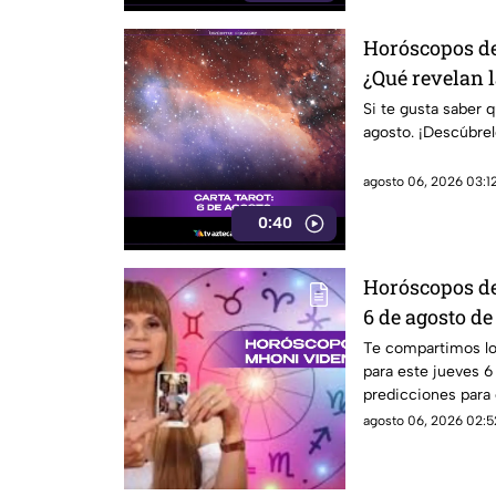
Horóscopos del
¿Qué revelan l
Si te gusta saber q
agosto. ¡Descúbrel
agosto 06, 2026 03:12
0:40
Horóscopos de
6 de agosto de
predicciones 
Te compartimos l
para este jueves 6
predicciones para 
detalles.
agosto 06, 2026 02:5