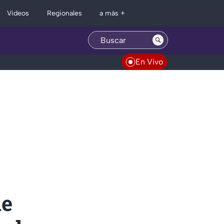
Regionales
Videos
a más +
En Vivo
ue