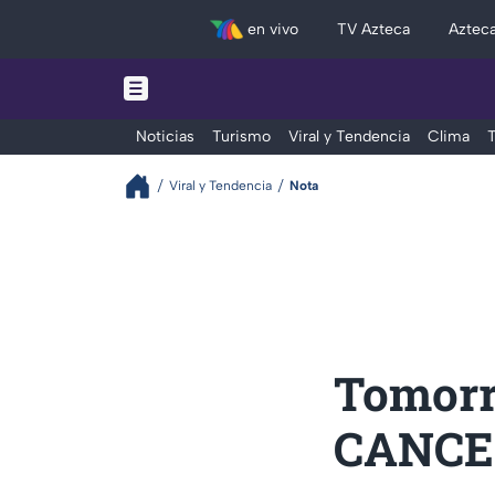
en vivo
TV Azteca
Aztec
Noticias
Turismo
Viral y Tendencia
Clima
T
Viral y Tendencia
Nota
Tomorr
CANCEL