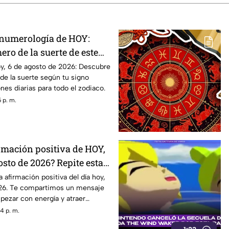
 numerología de HOY:
ro de la suerte de este
osto de 2026, para cada
y, 6 de agosto de 2026: Descubre
de la suerte según tu signo
iaco
nes diarias para todo el zodiaco.
 p. m.
irmación positiva de HOY,
osto de 2026? Repite estas
na tu día de energía
 afirmación positiva del día hoy,
26. Te compartimos un mensaje
pezar con energía y atraer
4 p. m.