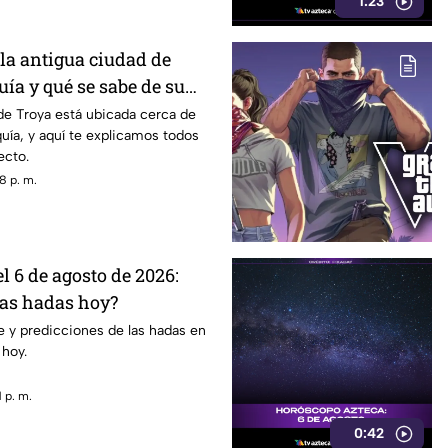
1:23
la antigua ciudad de
ía y qué se sabe de su
ario?
de Troya está ubicada cerca de
uía, y aquí te explicamos todos
ecto.
8 p. m.
 6 de agosto de 2026:
las hadas hoy?
 y predicciones de las hadas en
 hoy.
 p. m.
0:42