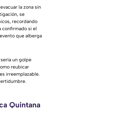
vacuar la zona sin
tigación, se
nicos, recordando
 confirmado si el
l evento que alberga
sería un golpe
 como reubicar
 es irreemplazable.
certidumbre.
eca Quintana