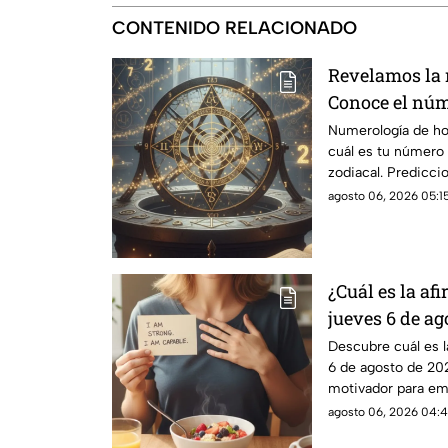
CONTENIDO RELACIONADO
Revelamos la
Conoce el núme
jueves 6 de ag
Numerología de ho
cuál es tu número 
signo del zod
zodiacal. Prediccio
agosto 06, 2026 05:15
¿Cuál es la af
jueves 6 de ag
palabras y lle
Descubre cuál es la
6 de agosto de 20
motivador para em
abundancia.
agosto 06, 2026 04:4