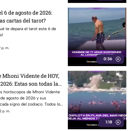
 6 de agosto de 2026:
as cartas del tarot?
ué te depara el tarot este 6 de
o!
 p. m.
0:36
 Mhoni Vidente de HOY,
 2026: Estas son todas las
para cada signo zodiacal
os horóscopos de Mhoni Vidente
 de agosto de 2026 y sus
cada signo del zodiaco. Todos los
2 p. m.
1:18