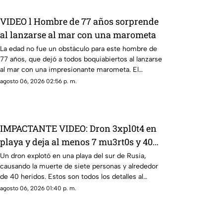
VIDEO l Hombre de 77 años sorprende
al lanzarse al mar con una marometa
La edad no fue un obstáculo para este hombre de
77 años, que dejó a todos boquiabiertos al lanzarse
al mar con una impresionante marometa. El
momento, captado en video, ya genera miles de
agosto 06, 2026 02:56 p. m.
reacciones en redes sociales.
IMPACTANTE VIDEO: Dron 3xpl0t4 en
playa y deja al menos 7 mu3rt0s y 40
h3r1d0s; esto se sabe de lo ocurrido en
Un dron explotó en una playa del sur de Rusia,
causando la muerte de siete personas y alrededor
Rusia
de 40 heridos. Estos son todos los detalles al
respecto.
agosto 06, 2026 01:40 p. m.