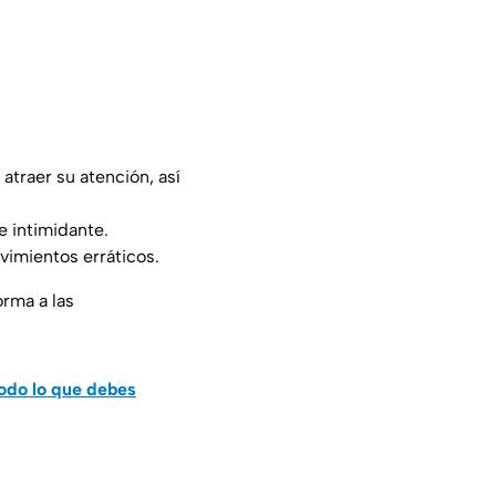
traer su atención, así
e intimidante.
ovimientos erráticos.
orma a las
todo lo que debes