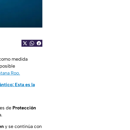
 como medida
posible
tana Roo.
ntico: Esta es la
les de
Protección
a.
en
y se continúa con