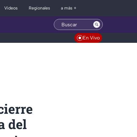
Regionales
Videos
a más +
En Vivo
cierre
a del