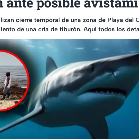
 ante posible avistami
lizan cierre temporal de una zona de Playa del 
iento de una cría de tiburón. Aquí todos los deta