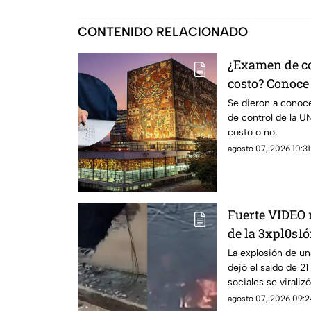
CONTENIDO RELACIONADO
¿Examen de co
costo? Conoce 
Se dieron a conoce
de control de la U
costo o no.
agosto 07, 2026 10:31
Fuerte VIDEO 
de la 3xpl0s1ó
dejó a 21 pers
La explosión de u
dejó el saldo de 2
sabe sobre lo
sociales se virali
ocurrió.
agosto 07, 2026 09:2