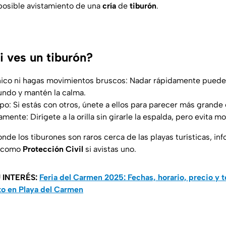
l posible avistamiento de una
cría
de
tiburón
.
i ves un tiburón?
ico ni hagas movimientos bruscos: Nadar rápidamente puede a
undo y mantén la calma.
o: Si estás con otros, únete a ellos para parecer más grande 
amente: Dirígete a la orilla sin girarle la espalda, pero evita m
onde los tiburones son raros cerca de las playas turísticas, inf
s como
Protección Civil
si avistas uno.
 INTERÉS:
Feria del Carmen 2025: Fechas, horario, precio y 
to en Playa del Carmen