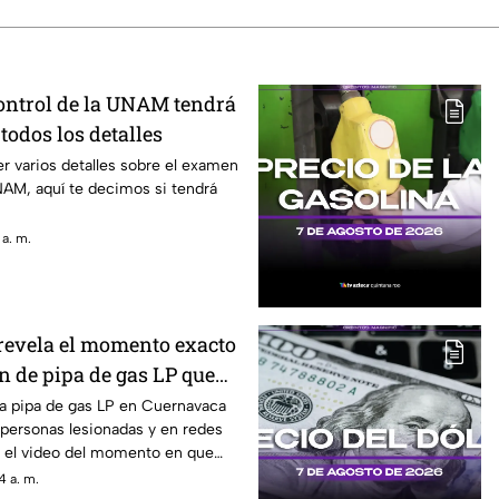
ntrol de la UNAM tendrá
todos los detalles
r varios detalles sobre el examen
NAM, aquí te decimos si tendrá
 a. m.
revela el momento exacto
n de pipa de gas LP que
onas l3s10n4d4s: Esto se
na pipa de gas LP en Cuernavaca
1 personas lesionadas y en redes
 ocurrido en Cuernavaca
zó el video del momento en que
4 a. m.