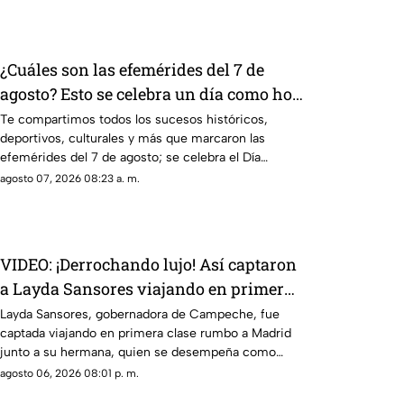
¿Cuáles son las efemérides del 7 de
agosto? Esto se celebra un día como hoy
en México y el mundo
Te compartimos todos los sucesos históricos,
deportivos, culturales y más que marcaron las
efemérides del 7 de agosto; se celebra el Día
Mundial de los Faros.
agosto 07, 2026 08:23 a. m.
VIDEO: ¡Derrochando lujo! Así captaron
a Layda Sansores viajando en primera
clase a Madrid; iba con su hermana
Layda Sansores, gobernadora de Campeche, fue
captada viajando en primera clase rumbo a Madrid
titular del DIF de Campeche
junto a su hermana, quien se desempeña como
directora del DIF estatal.
agosto 06, 2026 08:01 p. m.