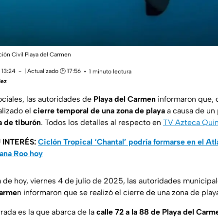
ción Civil Playa del Carmen
 13:24
| Actualizado 🕑 17:56
1 minuto lectura
dez
ociales, las autoridades de
Playa del Carmen
informaron que,
alizado el
cierre temporal de una zona de playa
a causa de un 
a de tiburón
. Todos los detalles al respecto en
TV Azteca Quin
 INTERÉS:
Ciclón Tropical ‘Chantal’ podría formarse en el Atlá
tana Roo hoy
 de hoy, viernes 4 de julio de 2025, las autoridades municipa
Carme
n informaron que se realizó el cierre de una zona de play
rrada es la que abarca de la
calle 72 a la 88 de Playa del Carm