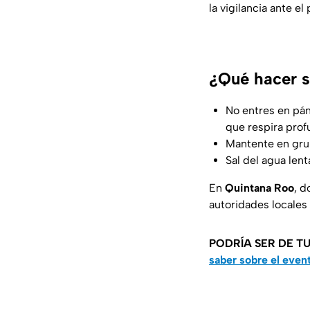
la vigilancia ante e
¿Qué hacer s
No entres en pán
que respira prof
Mantente en grup
Sal del agua lent
En
Quintana Roo
, d
autoridades locale
PODRÍA SER DE TU
saber sobre el even