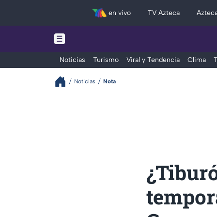
en vivo
TV Azteca
Aztec
Noticias
Turismo
Viral y Tendencia
Clima
T
Noticias
Nota
¿Tiburó
tempora