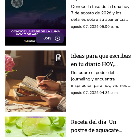
descubre cómo luce la
Conoce la fase de la Luna hoy
7 de agosto de 2026 y los
Luna y su significado
detalles sobre su apariencia
durante esta jornada.
agosto 07, 2026 05:00 p. m.
0:43
Ideas para que escribas
en tu diario HOY,
viernes 7 de junio de
Descubre el poder del
journaling y encuentra
2026: Usa este journal
inspiración para hoy, viernes 7
prompt y termina tu
de junio de 2026. Un prompt
agosto 07, 2026 04:36 p. m.
día lleno de gratitud
para reflexionar, crear y
conectar contigo mismo.
Receta del día: Un
postre de aguacate