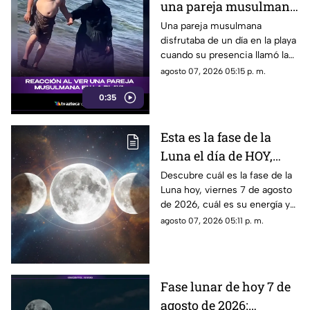
una pareja musulmana
en la playa provoca
Una pareja musulmana
disfrutaba de un día en la playa
reacciones
cuando su presencia llamó la
atención de los presentes.
agosto 07, 2026 05:15 p. m.
Este fue el momento que
0:35
desató diversas reacciones
entre quienes se encontraban
en el lugar.
Esta es la fase de la
Luna el día de HOY,
viernes 7 de agosto de
Descubre cuál es la fase de la
Luna hoy, viernes 7 de agosto
2026: ¿Cómo se verá el
de 2026, cuál es su energía y
astro durante la noche?
cómo nos podría afectar.
agosto 07, 2026 05:11 p. m.
Conoce todas las fases
lunares.
Fase lunar de hoy 7 de
agosto de 2026: