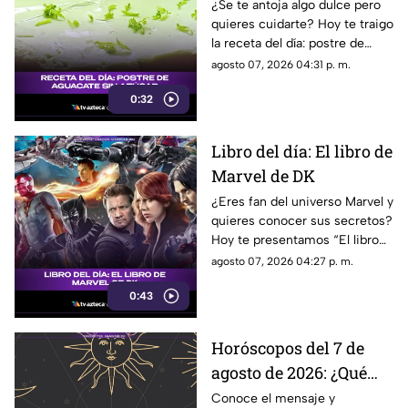
saludable y sin azúcar
¿Se te antoja algo dulce pero
quieres cuidarte? Hoy te traigo
la receta del día: postre de
aguacate sin azúcar que te va
agosto 07, 2026 04:31 p. m.
a volar la cabeza.
0:32
Libro del día: El libro de
Marvel de DK
¿Eres fan del universo Marvel y
quieres conocer sus secretos?
Hoy te presentamos “El libro
de Marvel de DK”, una guía
agosto 07, 2026 04:27 p. m.
imprescindible para descubrir
0:43
la historia de tus héroes
favoritos.
Horóscopos del 7 de
agosto de 2026: ¿Qué
revelan las hadas hoy?
Conoce el mensaje y