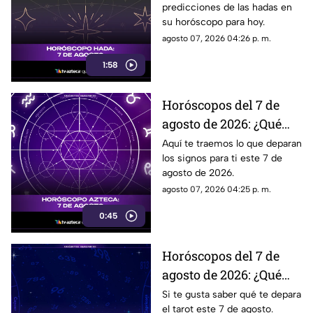
predicciones de las hadas en
su horóscopo para hoy.
agosto 07, 2026 04:26 p. m.
1:58
Horóscopos del 7 de
agosto de 2026: ¿Qué
revelan los aztecas
Aquí te traemos lo que deparan
los signos para ti este 7 de
hoy?
agosto de 2026.
agosto 07, 2026 04:25 p. m.
0:45
Horóscopos del 7 de
agosto de 2026: ¿Qué
revelan las cartas del
Si te gusta saber qué te depara
el tarot este 7 de agosto.
tarot?