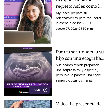
regreso: Así es como la
icónica red social
MySpace prepara su
relanzamiento para recuperar
busca volver y revivir
la esencia de los 2000,
la esencia de los años
conectando a músicos y
agosto 07, 2026 05:30 p. m.
2000
creadores con sus fans. Aquí
los detalles de la red social.
Padres sorprenden a su
hijo con una ecografía
falsa y su reacción se
Sus padres tenían preparada
una sorpresa muy especial,
vuelve inolvidable
pero lo que parecía una noticia
increíble terminó siendo una
agosto 07, 2026 05:17 p. m.
broma que nadie esperaba. La
0:35
reacción de su hijo asi quedó
grabada.
Video: La presencia de