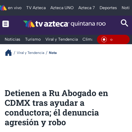
en vivo
TV Azteca
Azteca UNO
Azteca 7
Deportes
Notic
Noticias
Turismo
Viral y Tendencia
Clima
Tráfico
Deporte
En Vivo
Viral y Tendencia
Nota
Detienen a Ru Abogado en
CDMX tras ayudar a
conductora; él denuncia
agresión y robo