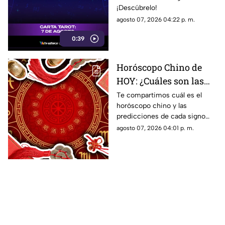
¡Descúbrelo!
agosto 07, 2026 04:22 p. m.
0:39
Horóscopo Chino de
HOY: ¿Cuáles son las
predicciones de este 7
Te compartimos cuál es el
horóscopo chino y las
de agosto de 2026 para
predicciones de cada signo
cada signo del zodiaco?
para el día de hoy, viernes 7 de
agosto 07, 2026 04:01 p. m.
agosto de 2026. ¿Qué te
depara el destino?