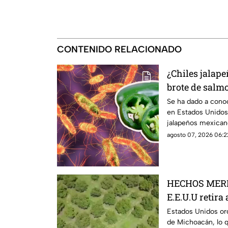
CONTENIDO RELACIONADO
¿Chiles jalap
brote de salm
Esto debes sa
Se ha dado a cono
en Estados Unidos
jalapeños mexicano
investigación.
agosto 07, 2026 06:2
HECHOS MERI
E.E.U.U retira
Michoacán y p
Estados Unidos ord
de Michoacán, lo q
exportaciones