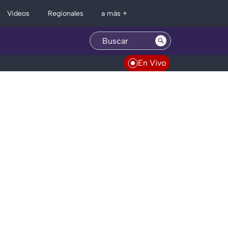
Regionales
Videos
a más +
En Vivo