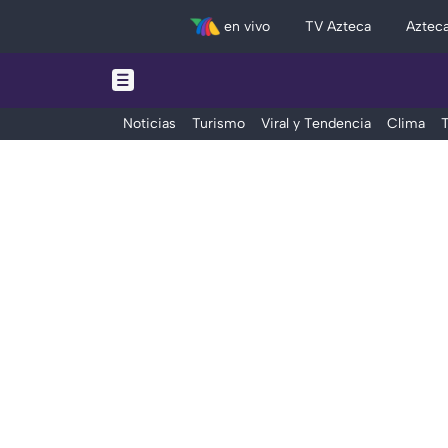
en vivo
TV Azteca
Aztec
Noticias
Turismo
Viral y Tendencia
Clima
T