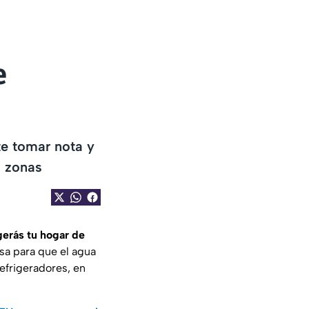
e
te tomar nota y
s zonas
gerás tu hogar de
asa para que el agua
efrigeradores, en