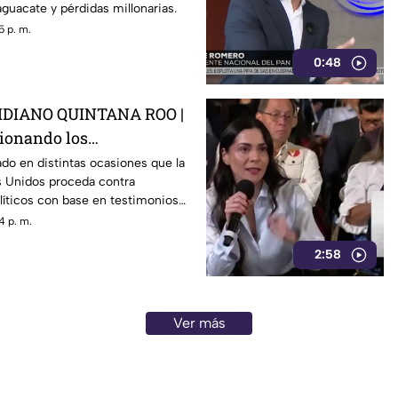
guacate y pérdidas millonarias.
5 p. m.
0:48
DIANO QUINTANA ROO |
tionando los
 de E.E.U.U contra
do en distintas ocasiones que la
s Unidos proceda contra
0s como Rocha Moya
líticos con base en testimonios
gidos, un mecanismo que
4 p. m.
mira a Rocha Moya, Enrique
2:58
ncionarios morenistas.
Ver más