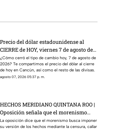
Precio del dólar estadounidense al
CIERRE de HOY, viernes 7 de agosto de
2026, en Cancún
¿Cómo cerró el tipo de cambio hoy, 7 de agosto de
2026? Te compartimos el precio del dólar al cierre
de hoy en Cancún, así como el resto de las divisas.
agosto 07, 2026 05:37 p. m.
HECHOS MERIDIANO QUINTANA ROO |
Oposición señala que el morenismo
quiere imponer su versión de los
La oposición dice que el morenismo busca imponer
su versión de los hechos mediante la censura, callar
hechos usando la censura