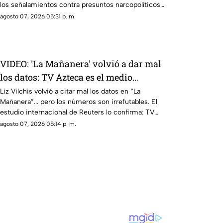
los señalamientos contra presuntos narcopolíticos
de la 4T y presentar a la oposición como la villana.
agosto 07, 2026 05:31 p. m.
VIDEO: 'La Mañanera' volvió a dar mal
los datos: TV Azteca es el medio
tradicional con mayor alcance y
Liz Vilchis volvió a citar mal los datos en “La
Mañanera”... pero los números son irrefutables. El
credibilidad de México
estudio internacional de Reuters lo confirma: TV
Azteca es el medio tradicional con mayor alcance y
agosto 07, 2026 05:14 p. m.
credibilidad de México. Contra la evidencia, nadie
puede.