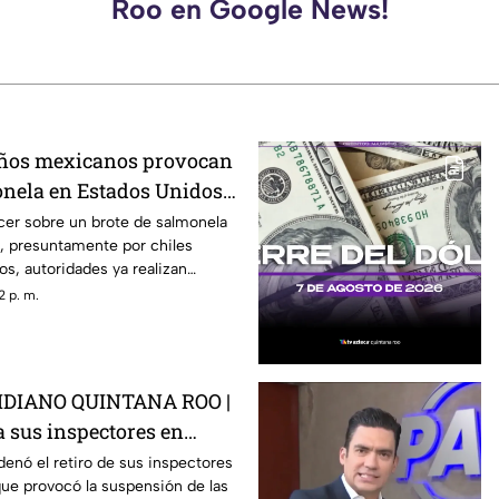
Roo en Google News!
eños mexicanos provocan
onela en Estados Unidos?
ber
cer sobre un brote de salmonela
, presuntamente por chiles
s, autoridades ya realizan
2 p. m.
DIANO QUINTANA ROO |
 a sus inspectores en
rovocá la suspensión de
enó el retiro de sus inspectores
ue provocó la suspensión de las
 de aguacate