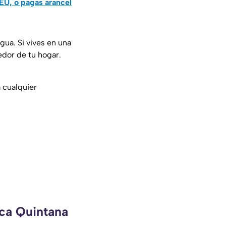
 EU, o pagas arancel
ua. Si vives en una
edor de tu hogar.
a cualquier
eca Quintana