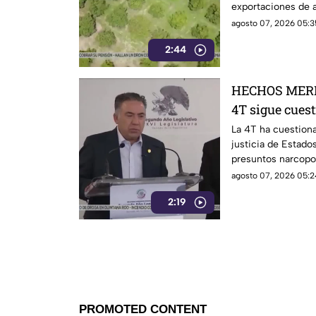
exportaciones de a
agosto 07, 2026 05:3
2:44
HECHOS MERI
4T sigue cues
señalamientos
La 4T ha cuestiona
justicia de Estado
narc0polít1c
presuntos narcopo
de testigos prote
agosto 07, 2026 05:2
mantiene bajo la 
2:19
Inzunza y otros fu