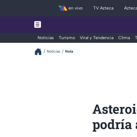
en vivo
TV Azteca
Aztec
Noticias
Turismo
Viral y Tendencia
Clima
T
Noticias
Nota
Asteroi
podría 