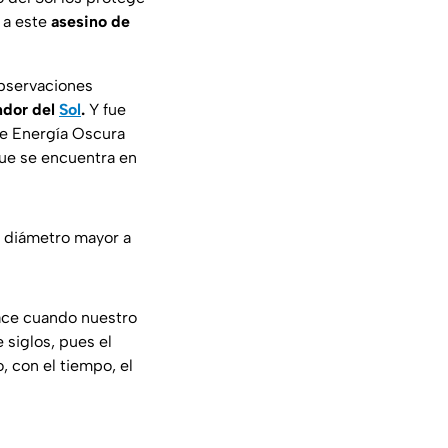
 a este
asesino de
observaciones
andor del
Sol
.
Y fue
de Energía Oscura
que se encuentra en
n diámetro mayor a
ace cuando nuestro
 siglos, pues el
, con el tiempo, el