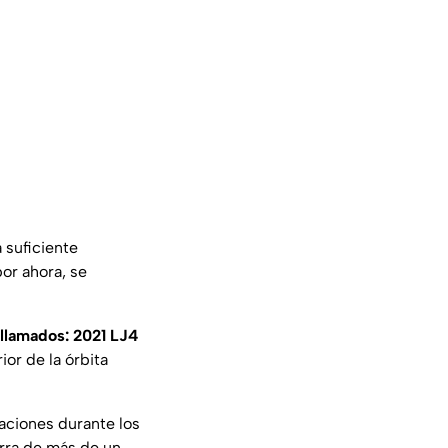
a suficiente
por ahora, se
 llamados: 2021 LJ4
ior de la órbita
aciones durante los
erra de más de un