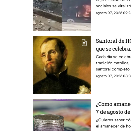
sabe sobre lo
sociales se virali
ocurrió.
agosto 07, 2026 09:2
Santoral de H
que se celebra
de 2026?
Cada día se celebr
tradición católica
santoral completo 
agosto 07, 2026 08:3
¿Cómo amaneci
7 de agosto de
¿Quieres saber có
el amanecer de hoy