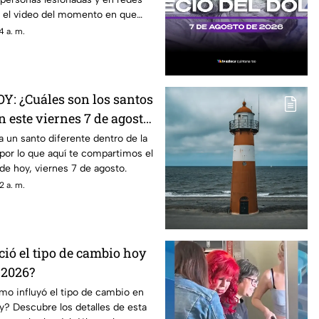
 ocurrido en Cuernavaca
zó el video del momento en que
4 a. m.
OY: ¿Cuáles son los santos
n este viernes 7 de agosto
a un santo diferente dentro de la
, por lo que aquí te compartimos el
de hoy, viernes 7 de agosto.
2 a. m.
ó el tipo de cambio hoy
 2026?
mo influyó el tipo de cambio en
? Descubre los detalles de esta