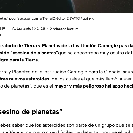
etas” podría acabar con la Tierra|Crédito: ENVATO / goinyk
1:19
| Actualizado 🕑 21:25
2 minutos lectura
o
ratorio de Tierra y Planetas de la Institución Carnegie para l
oide “asesino de planetas”
que se encontraba muy oculto detr
gro para la Tierra.
erra y Planetas de la Institución Carnegie para la Ciencia, anun
tres nuevos asteroides
, de los cuales el que más llamó la aten
 de planetas”, que es el
mayor y más peligroso hallazgo hech
sesino de planetas”
ebes saber que los asteroides son parte de un grupo que se
rra y Venus,
pero son muy difíciles de detectar porque el brill