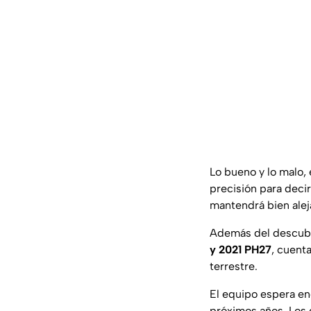
Lo bueno y lo malo, 
precisión para decir
mantendrá bien alej
Además del descubr
y 2021 PH27
, cuent
terrestre.
El equipo espera e
próximos años. Los 