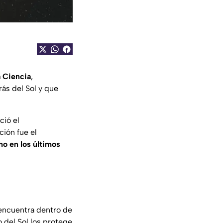
a Ciencia
,
ás del Sol y que
ció el
ción fue el
o en los últimos
 encuentra dentro de
o del Sol los protege