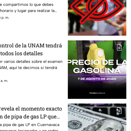
 te compartimos lo que debes
horario y lugar para realizar la
 p. m.
ntrol de la UNAM tendrá
todos los detalles
r varios detalles sobre el examen
NAM, aquí te decimos si tendrá
 a. m.
revela el momento exacto
n de pipa de gas LP que
onas l3s10n4d4s: Esto se
na pipa de gas LP en Cuernavaca
1 personas lesionadas y en redes