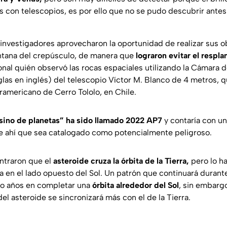
s con telescopios, es por ello que no se pudo descubrir antes
os investigadores aprovecharon la oportunidad de realizar sus 
ntana del crepúsculo, de manera que
lograron evitar el respl
onal quién observó las rocas espaciales utilizando la Cámara 
las en inglés) del telescopio Víctor M. Blanco de 4 metros, 
ramericano de Cerro Tololo, en Chile.
sino de planetas” ha sido llamado 2022 AP7
y contaría con u
 de ahí que sea catalogado como potencialmente peligroso.
ontraron que el
asteroide cruza la órbita de la Tierra,
pero lo h
 en el lado opuesto del Sol. Un patrón que continuará durante
co años en completar una
órbita alrededor del Sol
, sin embargo
el asteroide se sincronizará más con el de la Tierra.