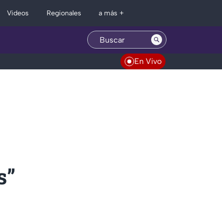
Regionales
Videos
a más +
En Vivo
s”