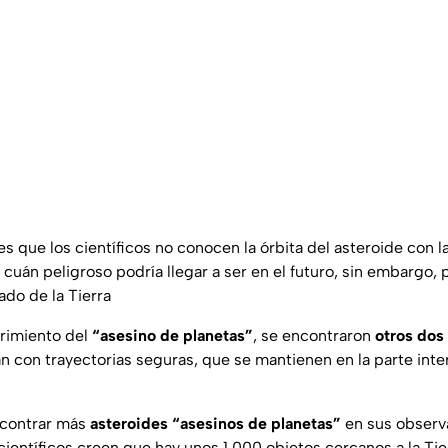
es que los científicos no conocen la órbita del asteroide con l
 cuán peligroso podría llegar a ser en el futuro, sin embargo, 
ado de la Tierra
imiento del
“asesino de planetas”
, se encontraron
otros dos
an con trayectorias seguras, que se mantienen en la parte inter
ncontrar más
asteroides “asesinos de planetas”
en sus observ
científicos creen que hay unos 1,000 objetos cercanos a la Ti