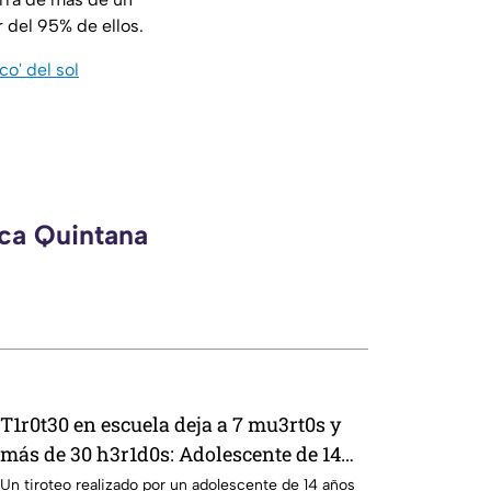
 del 95% de ellos.
o' del sol
eca Quintana
T1r0t30 en escuela deja a 7 mu3rt0s y
más de 30 h3r1d0s: Adolescente de 14
años realiza m4s4cr3 en plantel escolar
Un tiroteo realizado por un adolescente de 14 años