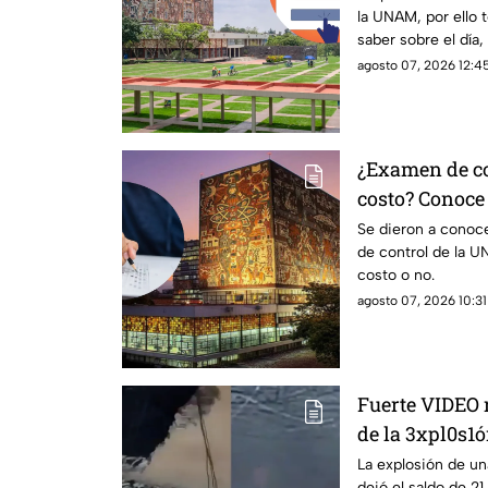
la UNAM, por ello
saber sobre el día, 
prueba.
agosto 07, 2026 12:45
¿Examen de co
costo? Conoce 
Se dieron a conoce
de control de la U
costo o no.
agosto 07, 2026 10:31
Fuerte VIDEO 
de la 3xpl0s1ó
dejó a 21 pers
La explosión de u
dejó el saldo de 2