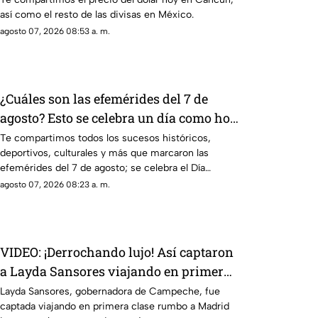
así como el resto de las divisas en México.
agosto 07, 2026 08:53 a. m.
¿Cuáles son las efemérides del 7 de
agosto? Esto se celebra un día como hoy
en México y el mundo
Te compartimos todos los sucesos históricos,
deportivos, culturales y más que marcaron las
efemérides del 7 de agosto; se celebra el Día
Mundial de los Faros.
agosto 07, 2026 08:23 a. m.
VIDEO: ¡Derrochando lujo! Así captaron
a Layda Sansores viajando en primera
clase a Madrid; iba con su hermana
Layda Sansores, gobernadora de Campeche, fue
captada viajando en primera clase rumbo a Madrid
titular del DIF de Campeche