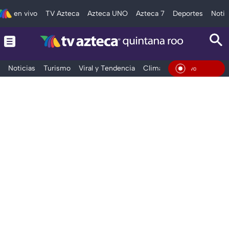
en vivo
TV Azteca
Azteca UNO
Azteca 7
Deportes
Notic
Noticias
Turismo
Viral y Tendencia
Clima
Tráfico
Deporte
En Vi