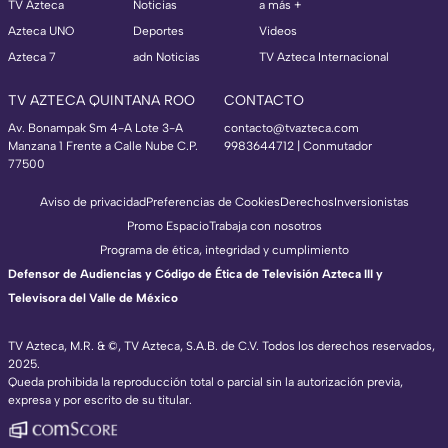
TV Azteca
Noticias
a más +
Azteca UNO
Deportes
Videos
Azteca 7
adn Noticias
TV Azteca Internacional
TV AZTECA QUINTANA ROO
CONTACTO
Av. Bonampak Sm 4-A Lote 3-A
contacto@tvazteca.com
Manzana 1 Frente a Calle Nube C.P.
9983644712 | Conmutador
77500
Aviso de privacidad
Preferencias de Cookies
Derechos
Inversionistas
Promo Espacio
Trabaja con nosotros
Programa de ética, integridad y cumplimiento
Defensor de Audiencias y Código de Ética de Televisión Azteca III y
Televisora del Valle de México
TV Azteca, M.R. & ©, TV Azteca, S.A.B. de C.V. Todos los derechos reservados,
2025.
Queda prohibida la reproducción total o parcial sin la autorización previa,
expresa y por escrito de su titular.