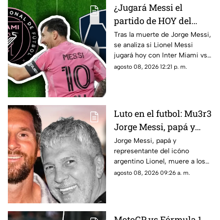
¿Jugará Messi el
partido de HOY del
Inter Miami vs
Tras la muerte de Jorge Messi,
se analiza si Lionel Messi
Monterrey tras la
jugará hoy con Inter Miami vs
muerte de su padre?
Monterrey por la Leagues Cup.
agosto 08, 2026 12:21 p. m.
Esto se sabe
Aquí te compartimos los
detalles.
Luto en el futbol: Mu3r3
Jorge Messi, papá y
representante de
Jorge Messi, papá y
representante del icóno
Lionel, a los 68 años de
argentino Lionel, muere a los
edad; esto se sabe
68 años de edad. Aquí te
agosto 08, 2026 09:26 a. m.
compartimos todos los
detalles sobre su muerte.
MotoGP vs Fórmula 1