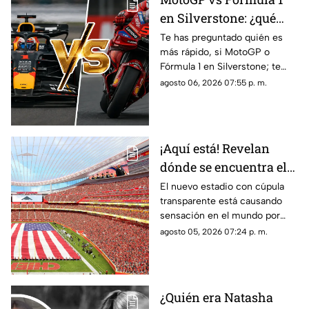
en Silverstone: ¿qué
categoría es más rápida
Te has preguntado quién es
más rápido, si MotoGP o
y por cuánto?
Fórmula 1 en Silverstone; te
contamos los horarios del GP
agosto 06, 2026 07:55 p. m.
de Gran Bretaña de la
temporada 2026 y dónde verlo
en vivo.
¡Aquí está! Revelan
dónde se encuentra el
estadio con cúpula
El nuevo estadio con cúpula
transparente está causando
transparente
sensación en el mundo por
cómo luce y aquí te contamos
agosto 05, 2026 07:24 p. m.
los detalles de su ubicación.
¿Quién era Natasha