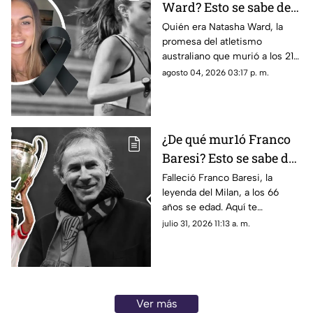
Ward? Esto se sabe de
la mu3rt3 de la joven
Quién era Natasha Ward, la
promesa del atletismo
promesa del atletismo
australiano que murió a los 21
a los 21 años
años. Conoce su trayectoria,
agosto 04, 2026 03:17 p. m.
logros y lo que se sabe de su
fallecimiento.
¿De qué mur1ó Franco
Baresi? Esto se sabe del
fallecimiento de la
Falleció Franco Baresi, la
leyenda del Milan, a los 66
leyenda del Milan a los
años se edad. Aquí te
66 años de edad
compartimos todos los
julio 31, 2026 11:13 a. m.
detalles sobre su fallecimiento
y su trayectoria.
Ver más