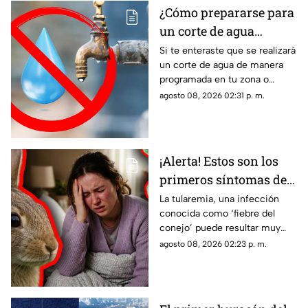
¿Cómo prepararse para
un corte de agua
programado? Esto
Si te enteraste que se realizará
un corte de agua de manera
puedes hacer ante la
programada en tu zona o
suspensión del servicio
simplemente de quedaste sin
agosto 08, 2026 02:31 p. m.
servicio, estos consejos te
pueden servir.
¡Alerta! Estos son los
primeros síntomas de
la ‘fiebre del conejo’ y lo
La tularemia, una infección
conocida como ‘fiebre del
que debes saber sobre
conejo’ puede resultar muy
el contagio de
grave y aquí te compartimos
agosto 08, 2026 02:23 p. m.
tularemia
los primeros síntomas que
debes conocer.