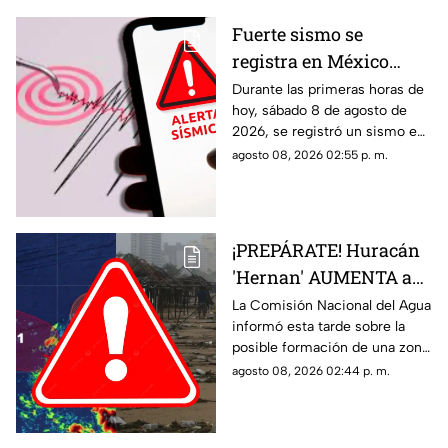
Fuerte sismo se
registra en México
HOY, sábado 8 de
Durante las primeras horas de
hoy, sábado 8 de agosto de
agosto de 2026: ¿Dónde
2026, se registró un sismo en
fue el epicentro del
México. Te decimos en donde
agosto 08, 2026 02:55 p. m.
temblor de este día?
ocurrió y cuál fue su magnitud.
¡PREPÁRATE! Huracán
'Hernan' AUMENTA a
70% su probabilidad de
La Comisión Nacional del Agua
informó esta tarde sobre la
desarrollo y esta es la
posible formación de una zona
ubicación exacta del
de baja presión con potencial
agosto 08, 2026 02:44 p. m.
potencial ciclón
ciclónico en el Pacífico. Aquí
tropical
los detalles.