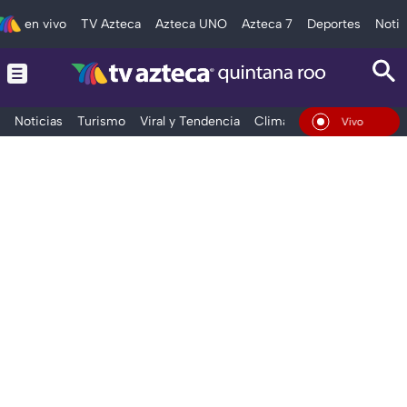
en vivo
TV Azteca
Azteca UNO
Azteca 7
Deportes
Notic
Noticias
Turismo
Viral y Tendencia
Clima
Tráfico
Deporte
En Vivo