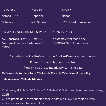
TV Azteca
Noticias
a más +
Azteca UNO
Deportes
Videos
Azteca 7
adn Noticias
TV Azteca Internacional
TV AZTECA QUINTANA ROO
CONTACTO
Av. Bonampak Sm 4-A Lote 3-A
contacto@tvazteca.com
Manzana 1 Frente a Calle Nube C.P.
9983644712 | Conmutador
77500
Aviso de privacidad
Preferencias de Cookies
Derechos
Inversionistas
Promo Espacio
Trabaja con nosotros
Programa de ética, integridad y cumplimiento
Defensor de Audiencias y Código de Ética de Televisión Azteca III y
Televisora del Valle de México
TV Azteca, M.R. & ©, TV Azteca, S.A.B. de C.V. Todos los derechos reservados,
2025.
Queda prohibida la reproducción total o parcial sin la autorización previa,
expresa y por escrito de su titular.