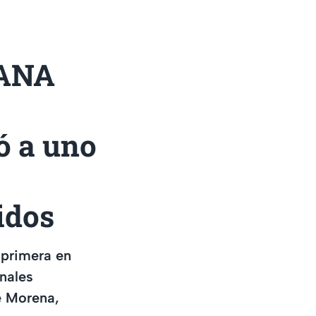
ANA
ó a uno
idos
a primera en
nales
de Morena,