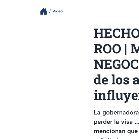
Video
HECHO
ROO | M
NEGOCI
de los 
influye
La gobernadora 
perder la visa 
mencionan que p