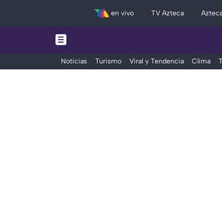
en vivo
TV Azteca
Aztec
Noticias
Turismo
Viral y Tendencia
Clima
T