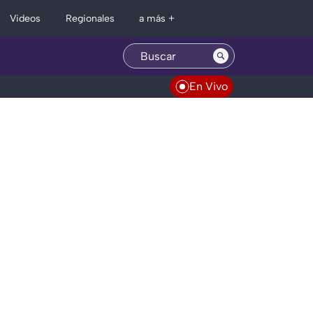
Regionales
Videos
a más +
En Vivo