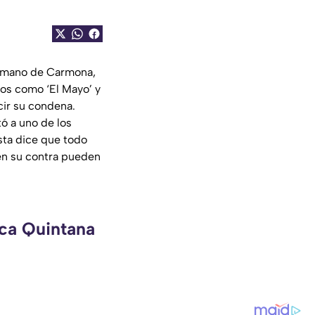
hermano de Carmona,
ros como ‘El Mayo’ y
cir su condena.
tó a uno de los
sta dice que todo
 en su contra pueden
eca Quintana