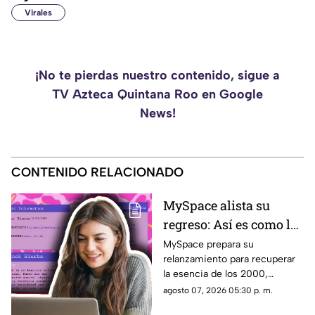
Virales
¡No te pierdas nuestro contenido, sigue a
TV Azteca Quintana Roo en Google
News!
CONTENIDO RELACIONADO
MySpace alista su
regreso: Así es como la
icónica red social
MySpace prepara su
relanzamiento para recuperar
busca volver y revivir
la esencia de los 2000,
la esencia de los años
conectando a músicos y
agosto 07, 2026 05:30 p. m.
2000
creadores con sus fans. Aquí