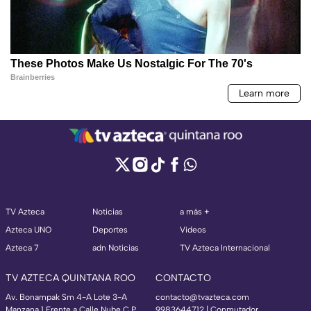
TV Azteca
Noticias
a más +
Azteca UNO
Deportes
Videos
Azteca 7
adn Noticias
TV Azteca Internacional
TV AZTECA QUINTANA ROO
CONTACTO
Av. Bonampak Sm 4-A Lote 3-A
contacto@tvazteca.com
Manzana 1 Frente a Calle Nube C.P.
9983644712 | Conmutador