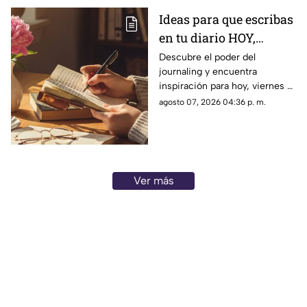
Ideas para que escribas
en tu diario HOY,
viernes 7 de junio de
Descubre el poder del
journaling y encuentra
2026: Usa este journal
inspiración para hoy, viernes 7
prompt y termina tu
de junio de 2026. Un prompt
agosto 07, 2026 04:36 p. m.
día lleno de gratitud
para reflexionar, crear y
conectar contigo mismo.
Ver más