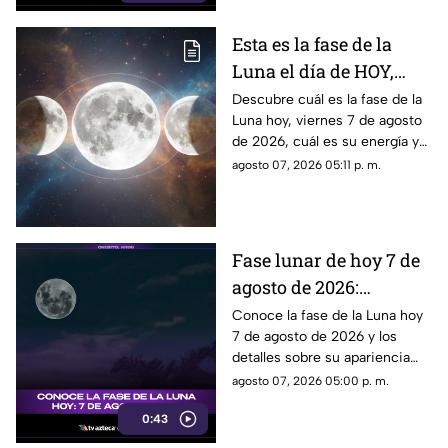
entre quienes se encontraban
en el lugar.
Esta es la fase de la
Luna el día de HOY,
viernes 7 de agosto de
Descubre cuál es la fase de la
Luna hoy, viernes 7 de agosto
2026: ¿Cómo se verá el
de 2026, cuál es su energía y
astro durante la noche?
cómo nos podría afectar.
agosto 07, 2026 05:11 p. m.
Conoce todas las fases
lunares.
Fase lunar de hoy 7 de
agosto de 2026:
descubre cómo luce la
Conoce la fase de la Luna hoy
7 de agosto de 2026 y los
Luna y su significado
detalles sobre su apariencia
durante esta jornada.
agosto 07, 2026 05:00 p. m.
0:43