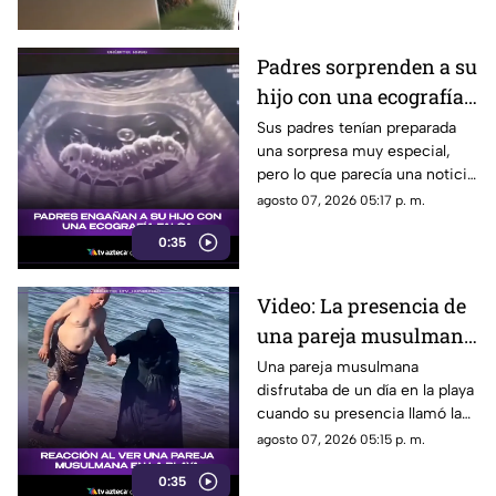
los detalles de la red social.
Padres sorprenden a su
hijo con una ecografía
falsa y su reacción se
Sus padres tenían preparada
una sorpresa muy especial,
vuelve inolvidable
pero lo que parecía una noticia
increíble terminó siendo una
agosto 07, 2026 05:17 p. m.
broma que nadie esperaba. La
0:35
reacción de su hijo asi quedó
grabada.
Video: La presencia de
una pareja musulmana
en la playa provoca
Una pareja musulmana
disfrutaba de un día en la playa
reacciones
cuando su presencia llamó la
atención de los presentes.
agosto 07, 2026 05:15 p. m.
Este fue el momento que
0:35
desató diversas reacciones