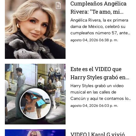
Cumpleaños Angélica
Rivera: "Te amo, mi
Gaviota", uno de los
Angélica Rivera, la ex primera
dama de México, celebró su
mensajes a la ex
cumpleaños número 57, ante
primera dama
esto las muestras de cariño no
agosto 04, 2026 06:38 p. m.
esperaron
Este es el VIDEO que
Harry Styles grabó en
Cancún: ¿En qué zonas
Harry Styles grabó un video
musical en las calles de
de Quintana Roo filmó
Cancún y aquí te contamos los
el cantante el videoclip
detalles de la grabación, así
agosto 04, 2026 06:03 p. m.
de ‘Lights Up’?
como las zonas en donde filmó
el cantante.
VIDEO l Karol G vivió