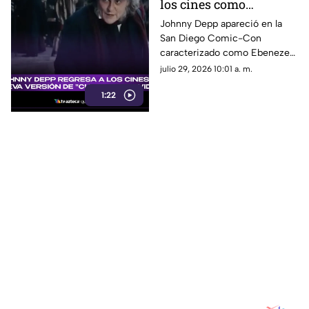
los cines como
Ebenezer Scrooge en
Johnny Depp apareció en la
San Diego Comic-Con
nueva versión de
caracterizado como Ebenezer
'Cuento de Navidad'
Scrooge. Aquí te contamos los
julio 29, 2026 10:01 a. m.
detalles de su papel en la
1:22
nueva versión de ‘Cuento de
Navidad’.