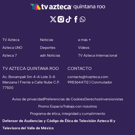
TV Azteca
Noticias
a más +
Azteca UNO
Deportes
Videos
Azteca 7
adn Noticias
TV Azteca Internacional
TV AZTECA QUINTANA ROO
CONTACTO
Av. Bonampak Sm 4-A Lote 3-A
contacto@tvazteca.com
Manzana 1 Frente a Calle Nube C.P.
9983644712 | Conmutador
77500
Aviso de privacidad
Preferencias de Cookies
Derechos
Inversionistas
Promo Espacio
Trabaja con nosotros
Programa de ética, integridad y cumplimiento
Defensor de Audiencias y Código de Ética de Televisión Azteca III y
Televisora del Valle de México