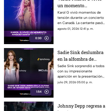
un momento
angustiante durante
Karol G vivió momentos de
tensión durante un concierto
una presentación en
en Canadá. La cantante pasó
Canadá
un gran susto en plena
agosto 01, 2026 12:41 p. m.
presentación y el incidente
0:30
quedó captado en video. Te
contamos qué fue lo que
ocurrió.
Sadie Sink deslumbra
en la alfombra de
'Spider-Man: Brand
Sadie Sink sorprendió a todos
con su impresionante
New Day'
aparición en la presentación
de ‘Spider-Man: Brand New
julio 29, 2026 05:00 p. m.
Day’. Su look, presencia y
1:54
estilo se robaron todas las
miradas.
Johnny Depp regresa a