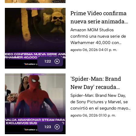
Prime Video confirma
nueva serie animada
de Warhammer 40,000
Amazon MGM Studios
confirmó una nueva serie de
con Henry Cavill
Warhammer 40,000 con
Henry Cavill como productor
agosto 06, 2026 04:01 p. m.
ejecutivo. Aquí los detalles.
1:22
'Spider-Man: Brand
New Day' recauda
millones de dólares y
Spider-Man: Brand New Day,
de Sony Pictures y Marvel, se
es el segundo mejor
convirtió en el segundo mayor
debut de la historia
estreno de fin de semana. Aquí
agosto 06, 2026 01:10 p. m.
todos los detalles.
1:23