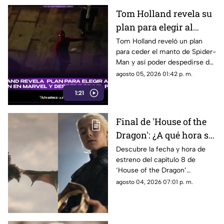
Tom Holland revela su
plan para elegir al
próximo Spider-Man
Tom Holland reveló un plan
para ceder el manto de Spider-
en Marvel y despedirse
Man y así poder despedirse del
del personaje
personaje. Aquí te
agosto 05, 2026 01:42 p. m.
compartimos todos los
1:21
detalles.
Final de 'House of the
Dragon': ¿A qué hora se
estrena el ÚLTIMO
Descubre la fecha y hora de
estreno del capítulo 8 de
capítulo de la
‘House of the Dragon’
temporada 3 de La Casa
temporada 3 en México. Todos
agosto 04, 2026 07:01 p. m.
del Dragón en México?
los detalles del final de la serie.