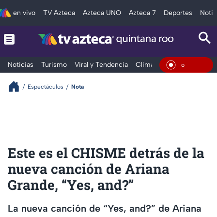
en vivo
TV Azteca
Azteca UNO
Azteca 7
Deportes
Notic
Noticias
Turismo
Viral y Tendencia
Clima
Tráfico
Deporte
En Vivo
Espectáculos
Nota
Este es el CHISME detrás de la
nueva canción de Ariana
Grande, “Yes, and?”
La nueva canción de “Yes, and?” de Ariana