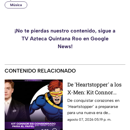
Música
¡No te pierdas nuestro contenido, sigue a
TV Azteca Quintana Roo en Google
News!
CONTENIDO RELACIONADO
De 'Heartstopper' a los
X-Men: Kit Connor
podría llegar al
De conquistar corazones en
‘Heartstopper’ a prepararse
universo Marvel como
para una nueva era de
Cíclope
superhéroes. Kit Connor
agosto 07, 2026 05:19 p. m.
estaría en la mira de Marvel