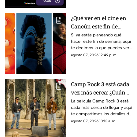
0:30
Studios para interpretar a
Cíclope en la próxima película
de los X-Men.
¿Qué ver en el cine en
Cancún este fin de
semana del 7 al 9 de
Si ya estás planeando qué
hacer este fin de semana, aquí
agosto de 2026?
te decimos lo que puedes ver
Cartelera y
en el cine en Cancún del 7 al 9
agosto 07, 2026 12:49 p. m.
recomendaciones de
de agosto de 2026. Conoce los
películas
detalles.
Camp Rock 3 está cada
vez más cerca: ¿Cuándo
y en dónde se estrenará
La película Camp Rock 3 está
cada más cerca de llegar y aquí
la nueva película de los
te compartimos los detalles de
Jonas Brothers?
cuándo y dónde se estrenará la
agosto 07, 2026 10:13 a. m.
nueva cinta de los Jonas
Brothers.