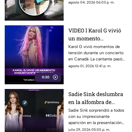
detalles de la grabación, así
agosto 04, 2026 06:03 p. m.
de ‘Lights Up’?
como las zonas en donde filmó
el cantante.
VIDEO l Karol G vivió
un momento
angustiante durante
Karol G vivió momentos de
tensión durante un concierto
una presentación en
en Canadá. La cantante pasó
Canadá
un gran susto en plena
agosto 01, 2026 12:41 p. m.
presentación y el incidente
0:30
quedó captado en video. Te
contamos qué fue lo que
ocurrió.
Sadie Sink deslumbra
en la alfombra de
'Spider-Man: Brand
Sadie Sink sorprendió a todos
con su impresionante
New Day'
aparición en la presentación
de ‘Spider-Man: Brand New
julio 29, 2026 05:00 p. m.