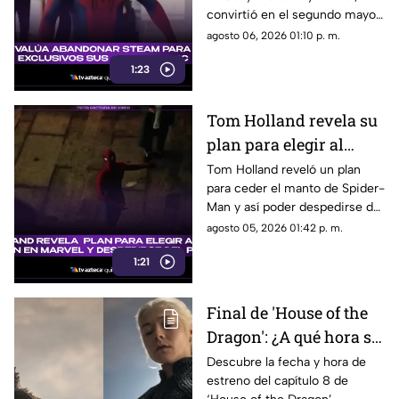
es el segundo mejor
convirtió en el segundo mayor
debut de la historia
estreno de fin de semana. Aquí
agosto 06, 2026 01:10 p. m.
todos los detalles.
1:23
Tom Holland revela su
plan para elegir al
próximo Spider-Man
Tom Holland reveló un plan
para ceder el manto de Spider-
en Marvel y despedirse
Man y así poder despedirse del
del personaje
personaje. Aquí te
agosto 05, 2026 01:42 p. m.
compartimos todos los
1:21
detalles.
Final de 'House of the
Dragon': ¿A qué hora se
estrena el ÚLTIMO
Descubre la fecha y hora de
estreno del capítulo 8 de
capítulo de la