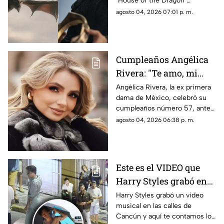
‘House of the Dragon’
temporada 3 de La Casa
temporada 3 en México. Todos
agosto 04, 2026 07:01 p. m.
del Dragón en México?
los detalles del final de la serie.
Cumpleaños Angélica
Rivera: "Te amo, mi
Gaviota", uno de los
Angélica Rivera, la ex primera
dama de México, celebró su
mensajes a la ex
cumpleaños número 57, ante
primera dama
esto las muestras de cariño no
agosto 04, 2026 06:38 p. m.
esperaron
Este es el VIDEO que
Harry Styles grabó en
Cancún: ¿En qué zonas
Harry Styles grabó un video
musical en las calles de
de Quintana Roo filmó
Cancún y aquí te contamos los
el cantante el videoclip