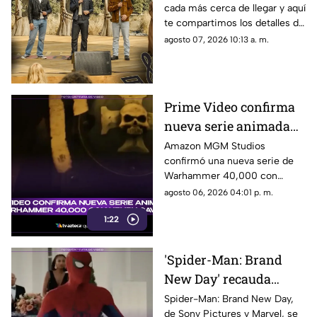
cada más cerca de llegar y aquí
la nueva película de los
te compartimos los detalles de
Jonas Brothers?
cuándo y dónde se estrenará la
agosto 07, 2026 10:13 a. m.
nueva cinta de los Jonas
Brothers.
Prime Video confirma
nueva serie animada
de Warhammer 40,000
Amazon MGM Studios
confirmó una nueva serie de
con Henry Cavill
Warhammer 40,000 con
Henry Cavill como productor
agosto 06, 2026 04:01 p. m.
ejecutivo. Aquí los detalles.
1:22
'Spider-Man: Brand
New Day' recauda
millones de dólares y
Spider-Man: Brand New Day,
de Sony Pictures y Marvel, se