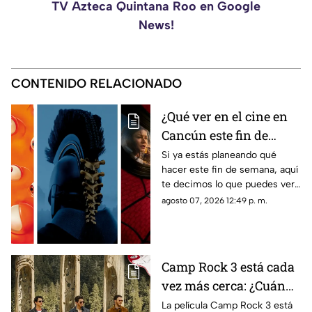
TV Azteca Quintana Roo en Google
News!
CONTENIDO RELACIONADO
¿Qué ver en el cine en
Cancún este fin de
semana del 7 al 9 de
Si ya estás planeando qué
hacer este fin de semana, aquí
agosto de 2026?
te decimos lo que puedes ver
Cartelera y
en el cine en Cancún del 7 al 9
agosto 07, 2026 12:49 p. m.
recomendaciones de
de agosto de 2026. Conoce los
películas
detalles.
Camp Rock 3 está cada
vez más cerca: ¿Cuándo
y en dónde se estrenará
La película Camp Rock 3 está