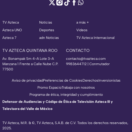
TV Azteca
Noticias
a más +
Azteca UNO
Deportes
Videos
Azteca 7
adn Noticias
TV Azteca Internacional
TV AZTECA QUINTANA ROO
CONTACTO
Av. Bonampak Sm 4-A Lote 3-A
contacto@tvazteca.com
Manzana 1 Frente a Calle Nube C.P.
9983644712 | Conmutador
77500
Aviso de privacidad
Preferencias de Cookies
Derechos
Inversionistas
Promo Espacio
Trabaja con nosotros
Programa de ética, integridad y cumplimiento
Defensor de Audiencias y Código de Ética de Televisión Azteca III y
Televisora del Valle de México
TV Azteca, M.R. & ©, TV Azteca, S.A.B. de C.V. Todos los derechos reservados,
2025.