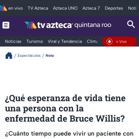
en vivo
TV Azteca
Azteca UNO
Azteca 7
Deportes
Notic
Noticias
Turismo
Viral y Tendencia
Clima
Tráfico
Deporte
En Vivo
Espectáculos
Nota
¿Qué esperanza de vida tiene
una persona con la
enfermedad de Bruce Willis?
¿Cuánto tiempo puede vivir un paciente con