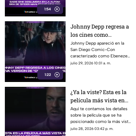
Day’. Su look, presencia y
1:54
estilo se robaron todas las
miradas.
Johnny Depp regresa a
los cines como
Ebenezer Scrooge en
Johnny Depp apareció en la
San Diego Comic-Con
nueva versión de
caracterizado como Ebenezer
'Cuento de Navidad'
Scrooge. Aquí te contamos los
julio 29, 2026 10:01 a. m.
detalles de su papel en la
1:22
nueva versión de ‘Cuento de
Navidad’.
¿Ya la viste? Esta es la
película más vista en
plataforma de
Aquí te contamos los detalles
sobre la película que se ha
streaming en 2026;
posicionado como la más vista
logró superar las 147
en plataforma de streaming de
julio 28, 2026 03:42 p. m.
millones de
lo que va del 2026.