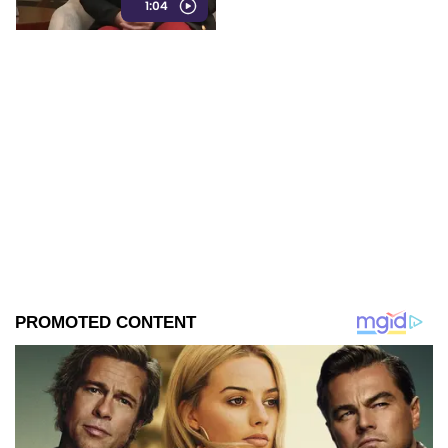
1:04
de acuerdo con su postura,
podrían representar un riesgo
para la libertad de expresión y
convertirse en una forma de
censura impulsada desde el
Gobierno Federal.