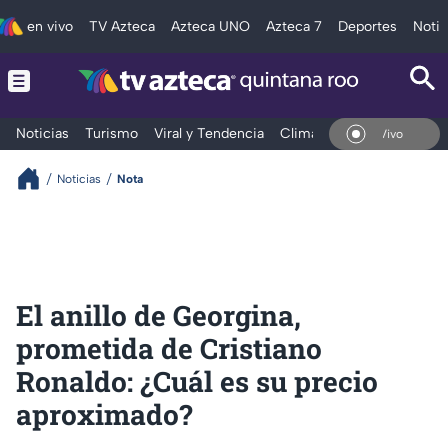
en vivo
TV Azteca
Azteca UNO
Azteca 7
Deportes
Notic
Noticias
Turismo
Viral y Tendencia
Clima
Tráfico
Deporte
En Vivo
Noticias
Nota
El anillo de Georgina,
prometida de Cristiano
Ronaldo: ¿Cuál es su precio
aproximado?