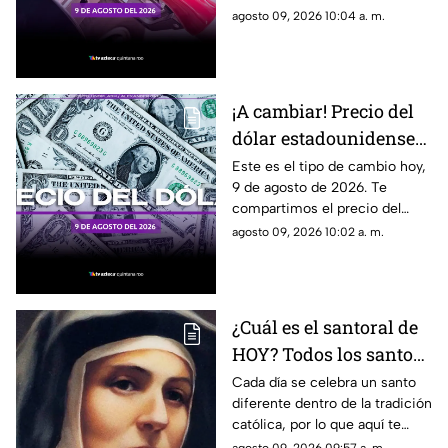
Quintana Roo
el resto de Quintana Roo. Este
agosto 09, 2026 10:04 a. m.
es el costo del combustible en
el estado.
¡A cambiar! Precio del
dólar estadounidense
HOY, domingo 9 de
Este es el tipo de cambio hoy,
9 de agosto de 2026. Te
agosto de 2026, en
compartimos el precio del
Cancún
dólar hoy en Cancún, así como
agosto 09, 2026 10:02 a. m.
el resto de las divisas en
México.
¿Cuál es el santoral de
HOY? Todos los santos
que se celebran el
Cada día se celebra un santo
diferente dentro de la tradición
domingo 9 de agosto
católica, por lo que aquí te
compartimos el santoral