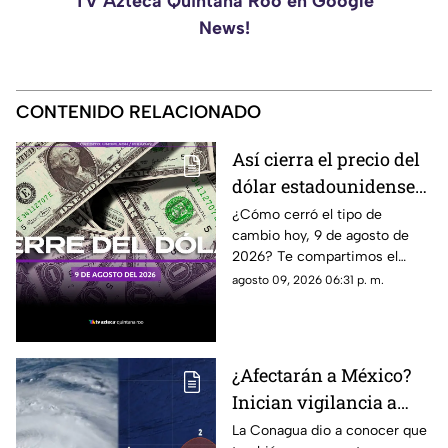
TV Azteca Quintana Roo en Google
News!
CONTENIDO RELACIONADO
Así cierra el precio del
dólar estadounidense
HOY, domingo 9 de
¿Cómo cerró el tipo de
cambio hoy, 9 de agosto de
agosto de 2026, en
2026? Te compartimos el
Cancún
precio del dólar al cierre de
agosto 09, 2026 06:31 p. m.
hoy en Cancún, así como el
resto de las divisas.
¿Afectarán a México?
Inician vigilancia a
TRES zonas de baja
La Conagua dio a conocer que