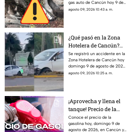
gas auto de Cancún hoy 9 de
fuga
agosto de 2026. El conductor
agosto 09, 2026 10:43 a. m.
se dio a la fuga.
¿Qué pasó en la Zona
Hotelera de Cancún?
Accidente sorprende a
Se registró un accidente en la
Zona Hotelera de Cancún hoy
varios; un auto terminó
domingo 9 de agosto de 2026.
en el camellón del km 5
Un auto terminó en el
agosto 09, 2026 10:25 a. m.
camellón del Km. 5.
¡Aprovecha y llena el
tanque! Precio de la
gasolina HOY, domingo
Conoce el precio de la
gasolina hoy, domingo 9 de
9 de agosto de 2026, en
agosto de 2026, en Cancún y