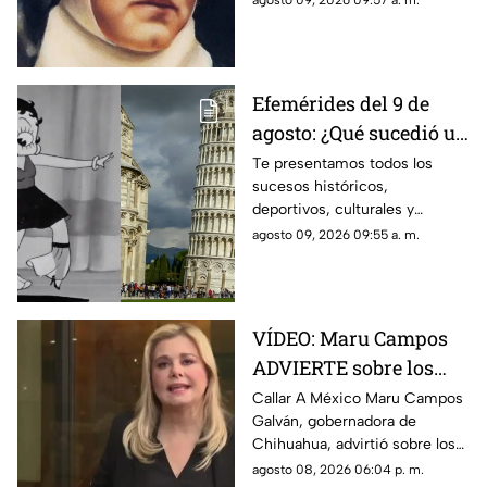
agosto 09, 2026 09:57 a. m.
completo de hoy, domingo 9
de agosto.
Efemérides del 9 de
agosto: ¿Qué sucedió un
día como hoy en
Te presentamos todos los
sucesos históricos,
México y el mundo?
deportivos, culturales y
divertidos que marcaron las
agosto 09, 2026 09:55 a. m.
efemérides del 9 de agosto.
Aquí todos los detalles.
VÍDEO: Maru Campos
ADVIERTE sobre los
RIESGOS de los nuevos
Callar A México Maru Campos
Galván, gobernadora de
lineamientos
Chihuahua, advirtió sobre los
propuestos por el
riesgos que podrían
agosto 08, 2026 06:04 p. m.
Gobierno