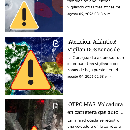
también se encuentran
presión; podrían
vigilando otras tres zonas de
desarrollar su
baja presión en el océano
agosto 09, 2026 03:13 p. m.
potencial ciclónico
Pacífico. Te contamos si son
un riesgo para México.
¡Atención, Atlántico!
Vigilan DOS zonas de
baja presión con
La Conagua dio a conocer que
se encuentran vigilando dos
probabilidad de
zonas de baja presión en el
desarrollo ciclónico
Atlántico con probabilidad de
agosto 09, 2026 02:58 p. m.
desarrollo ciclónico. Esta es su
ubicación hoy, 9 de agosto.
¡OTRO MÁS! Volcadura
en carretera gas auto de
Cancún HOY; el
En la madrugada se registró
una volcadura en la carretera
conductor se dio a la