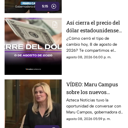
representar los nuevos
5:15
lineamientos para los derechos
de las audiencias y la libertad
de expresión. Señaló que estas
Así cierra el precio del
disposiciones podrían
dólar estadounidense
utilizarse para sancionar a
medios y periodistas críticos,
HOY, sábado 8 de
¿Cómo cerró el tipo de
además de abrir la puerta a
cambio hoy, 8 de agosto de
agosto de 2026, en
que el poder determine qué
2026? Te compartimos el
Cancún
contenidos son información,
precio del dólar al cierre de
agosto 08, 2026 06:00 p. m.
opinión o motivo de sanción.
hoy en Cancún, así como el
resto de las divisas.
VÍDEO: Maru Campus
sobre los nuevos
lineamientos y señala
Azteca Noticias tuvo la
oportunidad de conversar con
que son un riesgo para
Maru Campos, gobernadora de
la libertad de expresión
Chihuahua, quien habló sobre
agosto 08, 2026 05:59 p. m.
los nuevos lineamientos que,