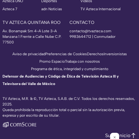
Azteca UNO
Deportes
Videos
Azteca 7
adn Noticias
TV Azteca Internacional
TV AZTECA QUINTANA ROO
CONTACTO
Av. Bonampak Sm 4-A Lote 3-A
contacto@tvazteca.com
Manzana 1 Frente a Calle Nube C.P.
9983644712 | Conmutador
77500
Aviso de privacidad
Preferencias de Cookies
Derechos
Inversionistas
Promo Espacio
Trabaja con nosotros
Programa de ética, integridad y cumplimiento
Defensor de Audiencias y Código de Ética de Televisión Azteca III y
Televisora del Valle de México
TV Azteca, M.R. & ©, TV Azteca, S.A.B. de C.V. Todos los derechos reservados,
2025.
Queda prohibida la reproducción total o parcial sin la autorización previa,
expresa y por escrito de su titular.
Subir inicio