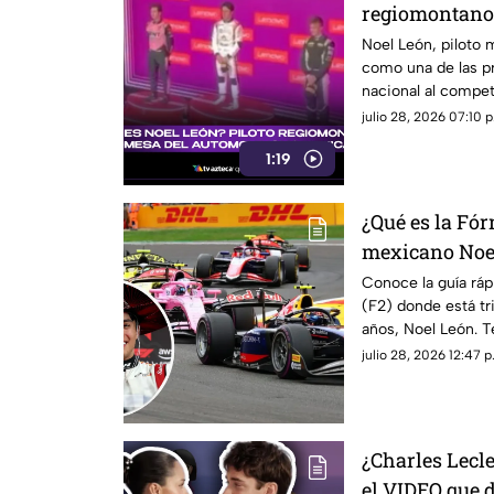
regiomontano 
automovilism
Noel León, piloto 
como una de las p
Racing
nacional al competi
detalles.
julio 28, 2026 07:10 p
1:19
¿Qué es la Fór
mexicano Noel
saber
Conoce la guía ráp
(F2) donde está tr
años, Noel León. 
cuáles son sus dife
julio 28, 2026 12:47 p
¿Charles Lecle
el VIDEO que 