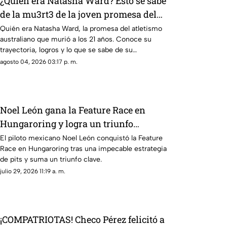
¿Quién era Natasha Ward? Esto se sabe
de la mu3rt3 de la joven promesa del
atletismo a los 21 años
Quién era Natasha Ward, la promesa del atletismo
australiano que murió a los 21 años. Conoce su
trayectoria, logros y lo que se sabe de su
fallecimiento.
agosto 04, 2026 03:17 p. m.
Noel León gana la Feature Race en
Hungaroring y logra un triunfo
histórico rumbo al campeonato
El piloto mexicano Noel León conquistó la Feature
Race en Hungaroring tras una impecable estrategia
de pits y suma un triunfo clave.
julio 29, 2026 11:19 a. m.
¡COMPATRIOTAS! Checo Pérez felicitó a