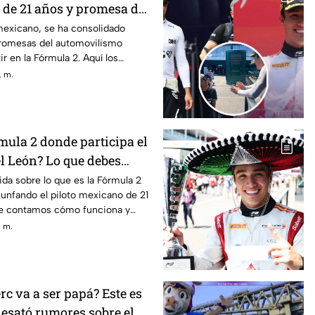
de 21 años y promesa del
o mexicano con Campos
mexicano, se ha consolidado
romesas del automovilismo
r en la Fórmula 2. Aquí los
. m.
mula 2 donde participa el
 León? Lo que debes
ida sobre lo que es la Fórmula 2
iunfando el piloto mexicano de 21
Te contamos cómo funciona y
rencias con la F1.
. m.
rc va a ser papá? Este es
desató rumores sobre el