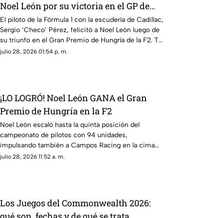
Noel León por su victoria en el GP de
Hungría; esto fue lo que dijo el de
El piloto de la Fórmula 1 con la escudería de Cadillac,
Sergio ‘Checo’ Pérez, felicitó a Noel León luego de
Cadillac
su triunfo en el Gran Premio de Hungría de la F2. Te
contamos lo que le dijo.
julio 28, 2026 01:54 p. m.
¡LO LOGRÓ! Noel León GANA el Gran
Premio de Hungría en la F2
Noel León escaló hasta la quinta posición del
campeonato de pilotos con 94 unidades,
impulsando también a Campos Racing en la cima
del mundial por equipos
julio 28, 2026 11:52 a. m.
Los Juegos del Commonwealth 2026:
qué son, fechas y de qué se trata