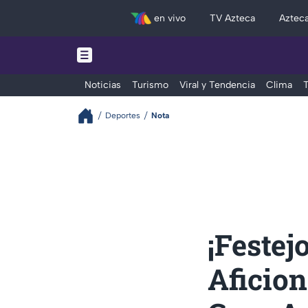
en vivo
TV Azteca
Aztec
Noticias
Turismo
Viral y Tendencia
Clima
T
Deportes
Nota
¡Festej
Aficion