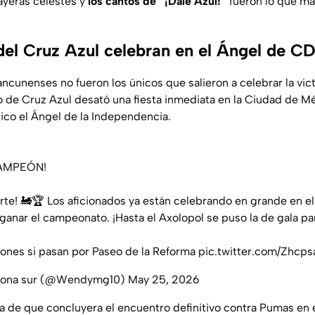
layeras celestes y
los cantos de “¡Dale Azul!”
fueron lo que má
del Cruz Azul celebran en el Ángel de 
ancunenses no fueron los únicos que salieron a celebrar la vict
de Cruz Azul desató una fiesta inmediata en la Ciudad de Mé
co el Ángel de la Independencia.
CAMPEÓN!
erte! 🚂🏆 Los aficionados ya están celebrando en grande en el
anar el campeonato. ¡Hasta el Axolopol se puso la de gala para e
ones si pasan por Paseo de la Reforma
pic.twitter.com/Zhc
 zona sur (@Wendymg10)
May 25, 2026
 de que concluyera el encuentro definitivo contra Pumas en 