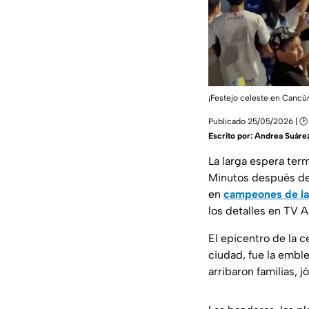
¡Festejo celeste en Cancú
Publicado 25/05/2026 | 🕑
Escrito por:
Andrea Suáre
La larga espera term
Minutos después del 
en
campeones de la
los detalles en TV 
El epicentro de la c
ciudad, fue la emb
arribaron familias, 