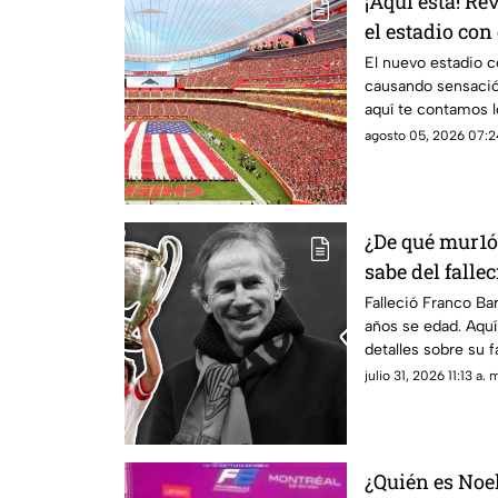
¡Aquí está! R
el estadio con
El nuevo estadio c
causando sensació
aquí te contamos l
agosto 05, 2026 07:2
¿De qué mur1ó
sabe del falle
Milan a los 6
Falleció Franco Bar
años se edad. Aqu
detalles sobre su f
julio 31, 2026 11:13 a. 
¿Quién es Noel