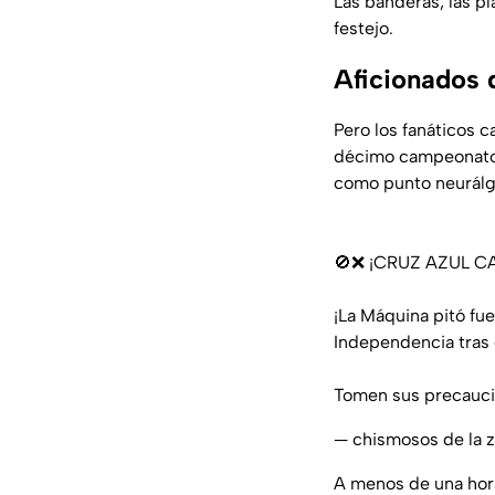
Las banderas, las p
festejo.
Aficionados 
Pero los fanáticos c
décimo campeonato 
como punto neurálgi
🚫❌ ¡CRUZ AZUL 
¡La Máquina pitó fu
Independencia tras g
Tomen sus precauci
— chismosos de la
A menos de una hora