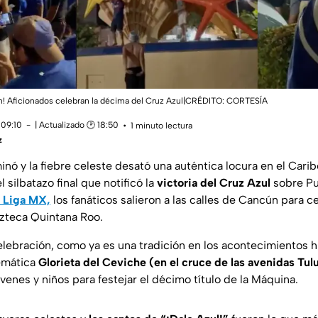
n! Aficionados celebran la décima del Cruz Azul|CRÉDITO: CORTESÍA
 09:10
| Actualizado 🕑 18:50
1 minuto lectura
z
inó y la fiebre celeste desató una auténtica locura en el Cari
silbatazo final que notificó la
victoria del Cruz Azul
sobre Pu
 Liga MX,
los fanáticos salieron a las calles de Cancún para c
Azteca Quintana Roo.
elebración, como ya es una tradición en los acontecimientos hi
lemática
Glorieta del Ceviche (en el cruce de las avenidas Tu
jóvenes y niños para festejar el décimo título de la Máquina.