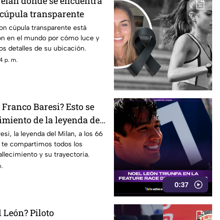
evelan dónde se encuentra
 cúpula transparente
on cúpula transparente está
n en el mundo por cómo luce y
os detalles de su ubicación.
4 p. m.
 Franco Baresi? Esto se
cimiento de la leyenda del
6 años de edad
esi, la leyenda del Milan, a los 66
í te compartimos todos los
allecimiento y su trayectoria.
m.
0:37
 León? Piloto