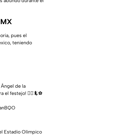
s abundó durante el
CDMX
oria, pues el
xico, teniendo
 Ángel de la
l festejo! 👮‍♂️🦎⚽️
psanBQO
el Estadio Olímpico