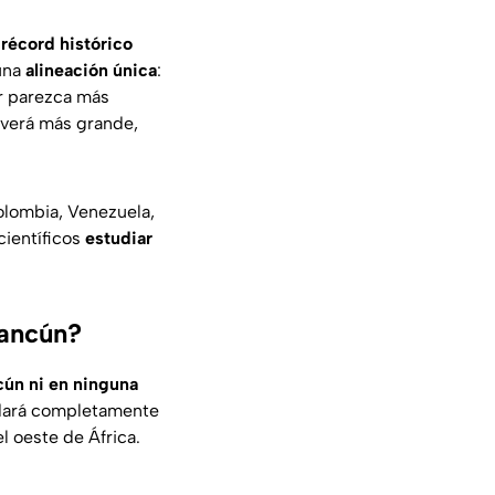
l
récord histórico
una
alineación única
:
ar parezca más
 verá más grande,
Colombia, Venezuela,
científicos
estudiar
Cancún?
ncún ni en ninguna
uedará completamente
 oeste de África.