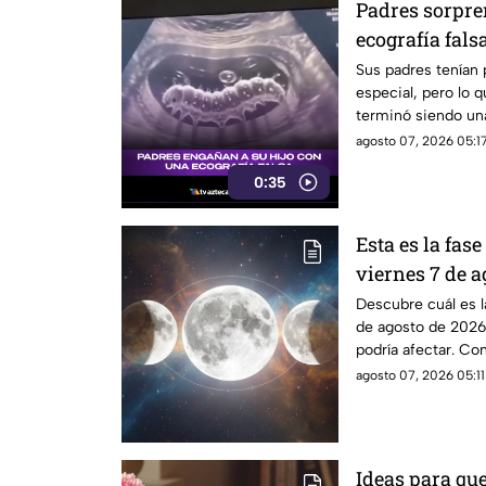
Padres sorpre
ecografía fals
inolvidable
Sus padres tenían
especial, pero lo q
terminó siendo un
reacción de su hij
agosto 07, 2026 05:17
0:35
Esta es la fase
viernes 7 de a
verá el astro 
Descubre cuál es l
de agosto de 2026
podría afectar. Co
agosto 07, 2026 05:11
Ideas para que