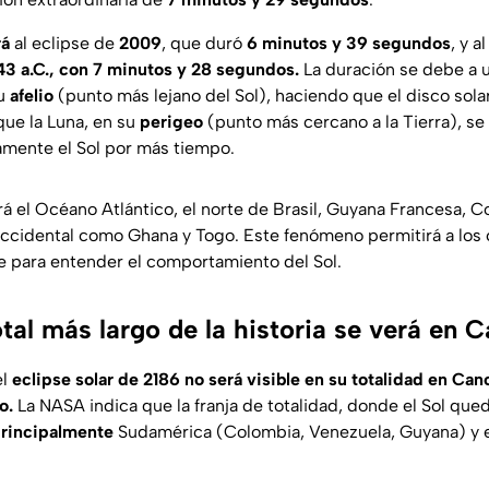
rá
al eclipse de
2009
, que duró
6 minutos y 39 segundos
, y a
743 a.C., con 7 minutos y 28 segundos.
La duración se debe a 
su
afelio
(punto más lejano del Sol), haciendo que el disco sol
ue la Luna, en su
perigeo
(punto más cercano a la Tierra), se
mente el Sol por más tiempo.
rá el Océano Atlántico, el norte de Brasil, Guyana Francesa, 
Occidental como Ghana y Togo. Este fenómeno permitirá a los 
e para entender el comportamiento del Sol.
otal más largo de la historia se verá en 
el
eclipse solar de 2186
no será visible en su totalidad en Ca
o.
La NASA indica que la franja de totalidad, donde el Sol q
rincipalmente
Sudamérica (Colombia, Venezuela, Guyana) y el