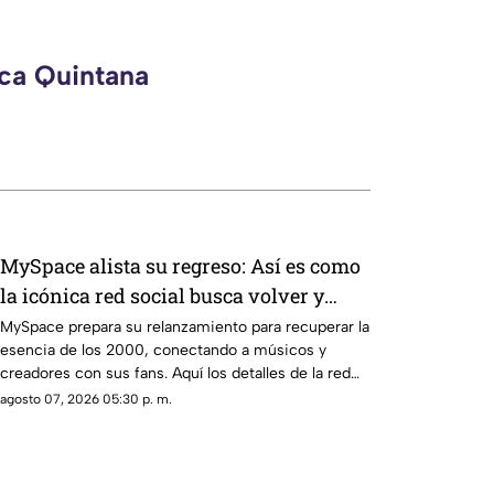
eca Quintana
MySpace alista su regreso: Así es como
la icónica red social busca volver y
revivir la esencia de los años 2000
MySpace prepara su relanzamiento para recuperar la
esencia de los 2000, conectando a músicos y
creadores con sus fans. Aquí los detalles de la red
social.
agosto 07, 2026 05:30 p. m.