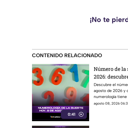
¡No te pier
CONTENIDO RELACIONADO
Número de la 
2026: descubr
para ti
Descubre el númer
agosto de 2026 y 
numerología tiene p
agosto 08, 2026 06:31
0:41