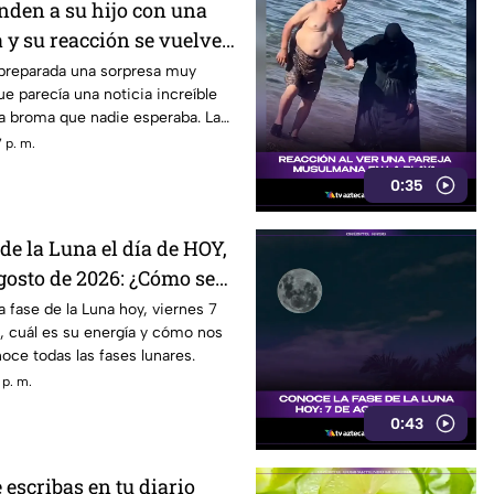
nden a su hijo con una
a y su reacción se vuelve
 preparada una sorpresa muy
ue parecía una noticia increíble
a broma que nadie esperaba. La
o asi quedó grabada.
 p. m.
0:35
 de la Luna el día de HOY,
gosto de 2026: ¿Cómo se
durante la noche?
a fase de la Luna hoy, viernes 7
, cuál es su energía y cómo nos
noce todas las fases lunares.
 p. m.
0:43
 escribas en tu diario