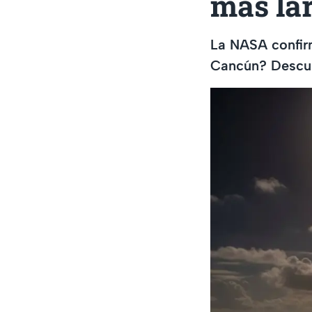
más lar
La NASA confirm
Cancún? Descubr