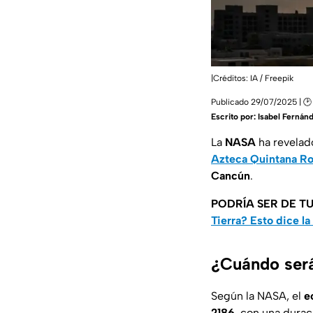
|Créditos: IA / Freepik
Publicado 29/07/2025 | 🕑
Escrito por:
Isabel Fernán
La
NASA
ha revelad
Azteca Quintana R
Cancún
.
PODRÍA SER DE TU
Tierra? Esto dice l
¿Cuándo será
Según la NASA, el
e
2186
, con una durac