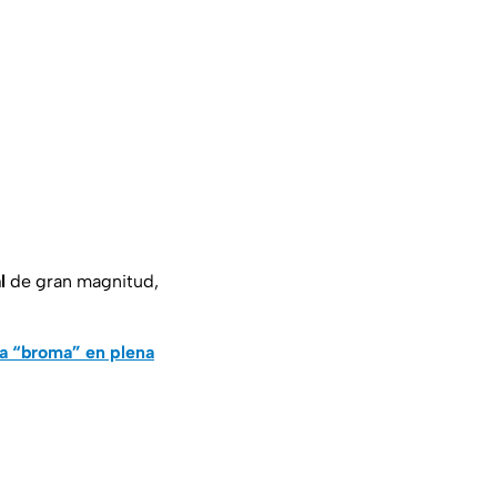
l
de gran magnitud,
na “broma” en plena