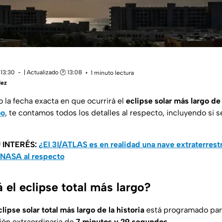
 13:30
| Actualizado 🕑 13:08
1 minuto lectura
dez
o la fecha exacta en que ocurrirá el
eclipse solar más largo de 
oo
, te contamos todos los detalles al respecto, incluyendo si s
 INTERÉS:
¿El 3I/ATLAS es en realidad una nave extraterrestr
a NASA al respecto
 el eclipse total más largo?
clipse solar total más largo de la historia
está programado par
ión extraordinaria de
7 minutos y 29 segundos
.