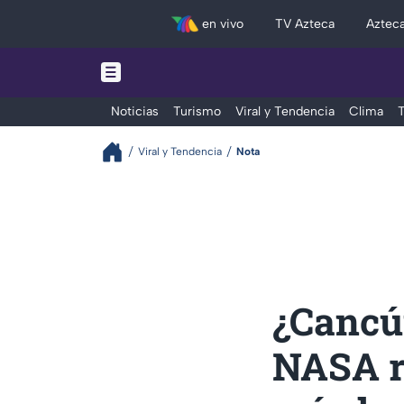
en vivo
TV Azteca
Aztec
Noticias
Turismo
Viral y Tendencia
Clima
T
Viral y Tendencia
Nota
¿Cancú
NASA re