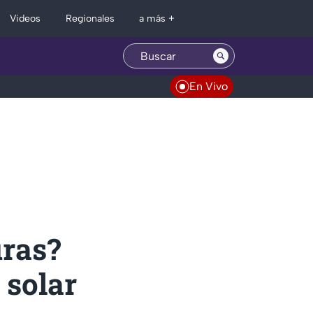
Regionales
Videos
a más +
En Vivo
uras?
 solar