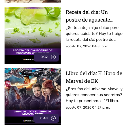
Receta del día: Un
postre de aguacate
saludable y sin azúcar
¿Se te antoja algo dulce pero
quieres cuidarte? Hoy te traigo
la receta del día: postre de
aguacate sin azúcar que te va
agosto 07, 2026 04:31 p. m.
a volar la cabeza.
0:32
Libro del día: El libro de
Marvel de DK
¿Eres fan del universo Marvel y
quieres conocer sus secretos?
Hoy te presentamos “El libro
de Marvel de DK”, una guía
agosto 07, 2026 04:27 p. m.
imprescindible para descubrir
0:43
la historia de tus héroes
favoritos.