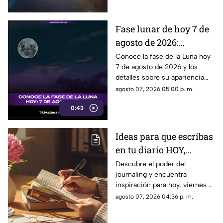
lunares.
Fase lunar de hoy 7 de
agosto de 2026:
descubre cómo luce la
Conoce la fase de la Luna hoy
7 de agosto de 2026 y los
Luna y su significado
detalles sobre su apariencia
durante esta jornada.
agosto 07, 2026 05:00 p. m.
0:43
Ideas para que escribas
en tu diario HOY,
viernes 7 de junio de
Descubre el poder del
journaling y encuentra
2026: Usa este journal
inspiración para hoy, viernes 7
prompt y termina tu
de junio de 2026. Un prompt
agosto 07, 2026 04:36 p. m.
día lleno de gratitud
para reflexionar, crear y
conectar contigo mismo.