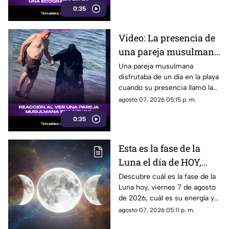
0:35
reacción de su hijo asi quedó
grabada.
Video: La presencia de
una pareja musulmana
en la playa provoca
Una pareja musulmana
disfrutaba de un día en la playa
reacciones
cuando su presencia llamó la
atención de los presentes.
agosto 07, 2026 05:15 p. m.
Este fue el momento que
0:35
desató diversas reacciones
entre quienes se encontraban
en el lugar.
Esta es la fase de la
Luna el día de HOY,
viernes 7 de agosto de
Descubre cuál es la fase de la
Luna hoy, viernes 7 de agosto
2026: ¿Cómo se verá el
de 2026, cuál es su energía y
astro durante la noche?
cómo nos podría afectar.
agosto 07, 2026 05:11 p. m.
Conoce todas las fases