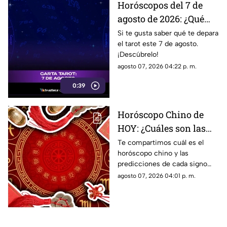
Horóscopos del 7 de
agosto de 2026: ¿Qué
revelan las cartas del
Si te gusta saber qué te depara
el tarot este 7 de agosto.
tarot?
¡Descúbrelo!
agosto 07, 2026 04:22 p. m.
0:39
Horóscopo Chino de
HOY: ¿Cuáles son las
predicciones de este 7
Te compartimos cuál es el
horóscopo chino y las
de agosto de 2026 para
predicciones de cada signo
cada signo del zodiaco?
para el día de hoy, viernes 7 de
agosto 07, 2026 04:01 p. m.
agosto de 2026. ¿Qué te
depara el destino?