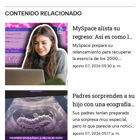
CONTENIDO RELACIONADO
MySpace alista su
regreso: Así es como la
icónica red social
MySpace prepara su
relanzamiento para recuperar
busca volver y revivir
la esencia de los 2000,
la esencia de los años
conectando a músicos y
agosto 07, 2026 05:30 p. m.
2000
creadores con sus fans. Aquí
los detalles de la red social.
Padres sorprenden a su
hijo con una ecografía
falsa y su reacción se
Sus padres tenían preparada
una sorpresa muy especial,
vuelve inolvidable
pero lo que parecía una noticia
increíble terminó siendo una
agosto 07, 2026 05:17 p. m.
broma que nadie esperaba. La