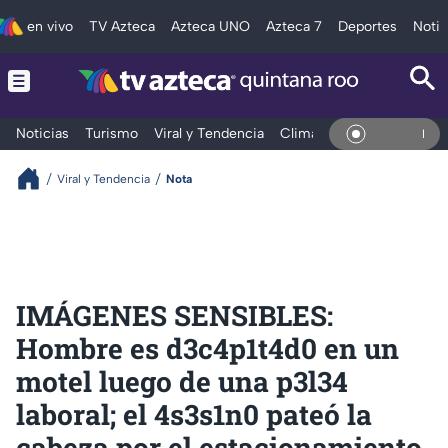
en vivo
TV Azteca
Azteca UNO
Azteca 7
Deportes
Notic
Noticias
Turismo
Viral y Tendencia
Clima
Tráfico
Deporte
En Vivo
Viral y Tendencia
Nota
IMÁGENES SENSIBLES:
Hombre es d3c4p1t4d0 en un
motel luego de una p3l34
laboral; el 4s3s1n0 pateó la
cabeza por el estacionamiento