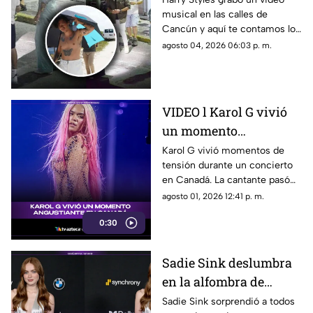
musical en las calles de
de Quintana Roo filmó
Cancún y aquí te contamos los
el cantante el videoclip
detalles de la grabación, así
agosto 04, 2026 06:03 p. m.
de ‘Lights Up’?
como las zonas en donde filmó
el cantante.
VIDEO l Karol G vivió
un momento
angustiante durante
Karol G vivió momentos de
tensión durante un concierto
una presentación en
en Canadá. La cantante pasó
Canadá
un gran susto en plena
agosto 01, 2026 12:41 p. m.
presentación y el incidente
0:30
quedó captado en video. Te
contamos qué fue lo que
ocurrió.
Sadie Sink deslumbra
en la alfombra de
'Spider-Man: Brand
Sadie Sink sorprendió a todos