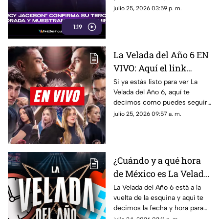
¿Cuándo se estrena?
minutos. Fecha de estreno y
julio 25, 2026 03:59 p. m.
todo lo que debes saber.
1:19
La Velada del Año 6 EN
VIVO: Aquí el link
directo para seguir
Si ya estás listo para ver La
Velada del Año 6, aquí te
GRATIS la transmisión
decimos como puedes seguir
de las peleas de
en vivo y completamente
julio 25, 2026 09:57 a. m.
creadores de contenido
gratis las peleas de los
creadores de contenido.
¿Cuándo y a qué hora
de México es La Velada
del Año 6? Fecha y hora
La Velada del Año 6 está a la
vuelta de la esquina y aquí te
para ver GRATIS el
decimos la fecha y hora para
evento de boxeo de
ver gratis desde México el