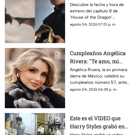
estrena el ÚLTIMO
Descubre la fecha y hora de
estreno del capítulo 8 de
capítulo de la
‘House of the Dragon’
temporada 3 de La Casa
temporada 3 en México. Todos
agosto 04, 2026 07:01 p. m.
del Dragón en México?
los detalles del final de la serie.
Cumpleaños Angélica
Rivera: "Te amo, mi
Gaviota", uno de los
Angélica Rivera, la ex primera
dama de México, celebró su
mensajes a la ex
cumpleaños número 57, ante
primera dama
esto las muestras de cariño no
agosto 04, 2026 06:38 p. m.
esperaron
Este es el VIDEO que
Harry Styles grabó en
Cancún: ¿En qué zonas
Harry Styles grabó un video