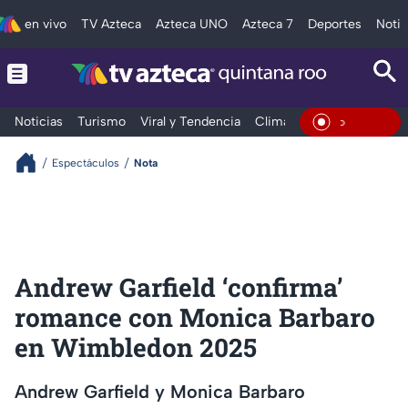
en vivo
TV Azteca
Azteca UNO
Azteca 7
Deportes
Notic
Noticias
Turismo
Viral y Tendencia
Clima
Tráfico
Deporte
En Vivo
Espectáculos
Nota
Andrew Garfield ‘confirma’
romance con Monica Barbaro
en Wimbledon 2025
Andrew Garfield y Monica Barbaro