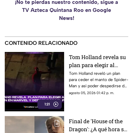
¡No te pierdas nuestro contenido, sigue a
TV Azteca Quintana Roo en Google
News!
CONTENIDO RELACIONADO
Tom Holland revela su
plan para elegir al
próximo Spider-Man
Tom Holland reveló un plan
para ceder el manto de Spider-
en Marvel y despedirse
Man y así poder despedirse del
del personaje
personaje. Aquí te
agosto 05, 2026 01:42 p. m.
compartimos todos los
1:21
detalles.
Final de 'House of the
Dragon': ¿A qué hora se