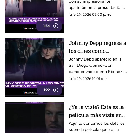
con su impresionante
New Day'
aparición en la presentación
de ‘Spider-Man: Brand New
julio 29, 2026 05:00 p. m.
Day’. Su look, presencia y
1:54
estilo se robaron todas las
miradas.
Johnny Depp regresa a
los cines como
Ebenezer Scrooge en
Johnny Depp apareció en la
San Diego Comic-Con
nueva versión de
caracterizado como Ebenezer
'Cuento de Navidad'
Scrooge. Aquí te contamos los
julio 29, 2026 10:01 a. m.
detalles de su papel en la
1:22
nueva versión de ‘Cuento de
Navidad’.
¿Ya la viste? Esta es la
película más vista en
plataforma de
Aquí te contamos los detalles
sobre la película que se ha
streaming en 2026;