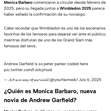
Monica Barbaro
comenzaron a circular desde febrero de
2025, pero su llegada juntos a
Wimbledon 2025
parece
haber sellado la confirmación de su noviazgo.
Cabe recordar que Wimbledon es uno de los escenarios
favoritos de los famosos para dejarse ver ante el público,
mientras disfrutan de uno de los
Grand Slam
más
famosos del tenis.
Andrew Garfield is so peter parker coded here
pic.twitter.com/tJo1cjmuie
— 𝓐𝓻𝓽 𝓲𝓼 𝓪 𝔀𝓪𝔂 𝓸𝓯 𝓼𝓾𝓻𝓿𝓲𝓿𝓪𝓵 (@yourfavnook)
July 6, 2025
¿Quién es Monica Barbaro, nueva
novia de Andrew Garfield?