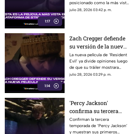
posicionado como la más vista
logró superar las 147
en plataforma de streaming de
julio 28, 2026 03:42 p. m.
millones de
lo que va del 2026.
reproducciones
1:17
Zach Cregger defiende
su versión de la nueva
película de 'Resident
La nueva película de ‘Resident
Evil’ ya divide opiniones luego
Evil' y esto fue lo que
de que su tráiler mostrara
dijo al respecto
elementos que no gustan a los
julio 28, 2026 03:29 p. m.
fans del videojuego.
1:14
'Percy Jackson'
confirma su tercera
temporada y muestra
Confirman la tercera
temporada de ‘Percy Jackson’
sus primeros minutos:
y muestran sus primeros