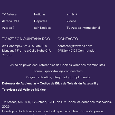
TV Azteca
Noticias
a más +
Azteca UNO
Deportes
Videos
Azteca 7
adn Noticias
TV Azteca Internacional
TV AZTECA QUINTANA ROO
CONTACTO
Av. Bonampak Sm 4-A Lote 3-A
contacto@tvazteca.com
Manzana 1 Frente a Calle Nube C.P.
9983644712 | Conmutador
77500
Aviso de privacidad
Preferencias de Cookies
Derechos
Inversionistas
Promo Espacio
Trabaja con nosotros
Programa de ética, integridad y cumplimiento
Defensor de Audiencias y Código de Ética de Televisión Azteca III y
Televisora del Valle de México
TV Azteca, M.R. & ©, TV Azteca, S.A.B. de C.V. Todos los derechos reservados,
2025.
Queda prohibida la reproducción total o parcial sin la autorización previa,