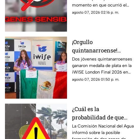
que dejó a 7 mu3rt0s y
momento en que ocurrió el
más de 30 h3r1d0s; así
tiroteo que dejó a 7 muertos y
agosto 07, 2026 02:16 p. m.
ocurrió la m4s4cr3
más de treinta heridos en una
escuela.
¡Orgullo
quintanarroense!
Jóvenes GANAN la
Dos jóvenes quintanarroenses
ganaron medalla de plata en la
plata en la competencia
iWISE London Final 2026 en
iWISE London Final
donde participaron más de
agosto 07, 2026 01:50 p. m.
2026
200 estudiantes de 40 países.
Te contamos los detalles.
¿Cuál es la
probabilidad de que
'Hernan' se forme esta
La Comisión Nacional del Agua
informó sobre la posible
semana? Vigilan zonas