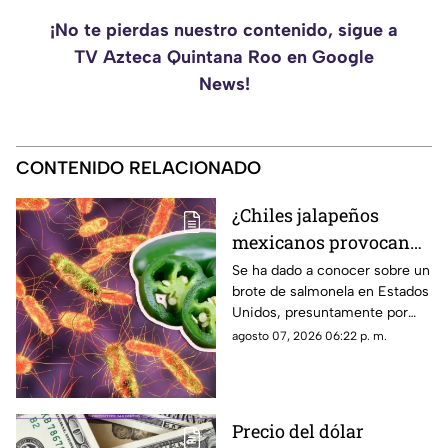
¡No te pierdas nuestro contenido, sigue a
TV Azteca Quintana Roo en Google
News!
CONTENIDO RELACIONADO
¿Chiles jalapeños
mexicanos provocan
brote de salmonela en
Se ha dado a conocer sobre un
brote de salmonela en Estados
Estados Unidos? Esto
Unidos, presuntamente por
debes saber
chiles jalapeños mexicanos,
agosto 07, 2026 06:22 p. m.
autoridades ya realizan
investigación.
Precio del dólar