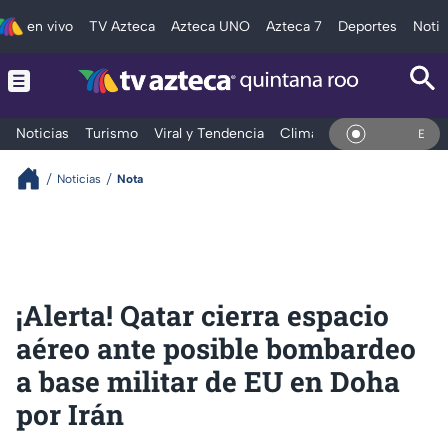
en vivo
TV Azteca
Azteca UNO
Azteca 7
Deportes
Notic
Noticias
Turismo
Viral y Tendencia
Clima
Tráfico
Deporte
En Vivo
Noticias
Nota
¡Alerta! Qatar cierra espacio
aéreo ante posible bombardeo
a base militar de EU en Doha
por Irán