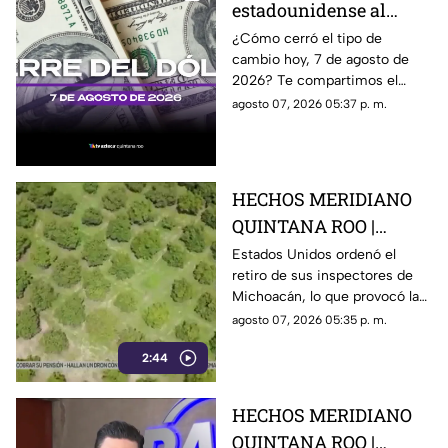
estadounidense al
CIERRE de HOY, viernes
¿Cómo cerró el tipo de
cambio hoy, 7 de agosto de
7 de agosto de 2026, en
2026? Te compartimos el
Cancún
precio del dólar al cierre de
agosto 07, 2026 05:37 p. m.
hoy en Cancún, así como el
resto de las divisas.
HECHOS MERIDIANO
QUINTANA ROO |
E.E.U.U retira a sus
Estados Unidos ordenó el
retiro de sus inspectores de
inspectores en
Michoacán, lo que provocó la
Michoacán y provocá
suspensión de las
agosto 07, 2026 05:35 p. m.
la suspensión de
exportaciones de aguacate y
exportaciones de
2:44
pérdidas millonarias.
aguacate
HECHOS MERIDIANO
QUINTANA ROO |