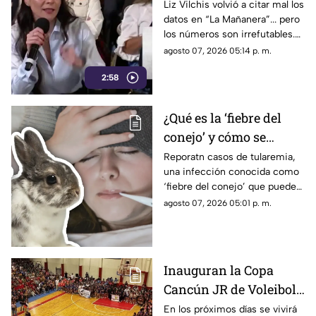
datos: TV Azteca es el
Liz Vilchis volvió a citar mal los
datos en “La Mañanera”... pero
medio tradicional con
los números son irrefutables.
mayor alcance y
El estudio internacional de
agosto 07, 2026 05:14 p. m.
credibilidad de México
Reuters lo confirma: TV Azteca
2:58
es el medio tradicional con
mayor alcance y credibilidad
de México. Contra la
¿Qué es la ‘fiebre del
evidencia, nadie puede.
conejo’ y cómo se
contagia? Reportan
Reporatn casos de tularemia,
una infección conocida como
casos de tularemia y
‘fiebre del conejo’ que puede
genera alerta en la
resultar muy grave. Te
agosto 07, 2026 05:01 p. m.
población
explicamos qué es y cómo se
contagia.
Inauguran la Copa
Cancún JR de Voleibol
2026 en Cancún; aquí
En los próximos días se vivirá