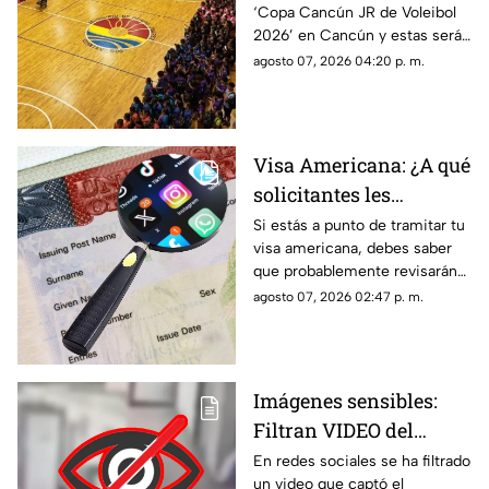
‘Copa Cancún JR de Voleibol
las fechas, categorías y
2026’ en Cancún y estas serán
premios
las fechas, las categorías y los
agosto 07, 2026 04:20 p. m.
premios que disputarán los
equipos.
Visa Americana: ¿A qué
solicitantes les
revisarán las redes
Si estás a punto de tramitar tu
visa americana, debes saber
sociales para su
que probablemente revisarán
proceso?
tus redes sociales, así que te
agosto 07, 2026 02:47 p. m.
compartimos la lista de los que
pasarían por este filtro.
Imágenes sensibles:
Filtran VIDEO del
t1r0t30 de en escuela
En redes sociales se ha filtrado
un video que captó el