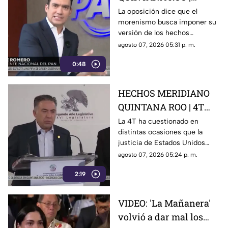
Oposición señala que el
La oposición dice que el
morenismo busca imponer su
morenismo quiere
versión de los hechos
imponer su versión de
mediante la censura, callar los
agosto 07, 2026 05:31 p. m.
los hechos usando la
señalamientos contra
censura
0:48
presuntos narcopolíticos de la
4T y presentar a la oposición
como la villana.
HECHOS MERIDIANO
QUINTANA ROO | 4T
sigue cuestionando los
La 4T ha cuestionado en
distintas ocasiones que la
señalamientos de
justicia de Estados Unidos
E.E.U.U contra
proceda contra presuntos
agosto 07, 2026 05:24 p. m.
narc0polít1c0s como
narcopolíticos con base en
Rocha Moya
2:19
testimonios de testigos
protegidos, un mecanismo
que mantiene bajo la mira a
VIDEO: 'La Mañanera'
Rocha Moya, Enrique Inzunza y
volvió a dar mal los
otros funcionarios morenistas.