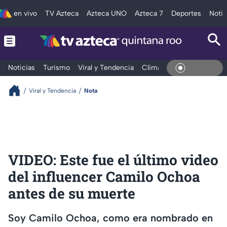
en vivo
TV Azteca
Azteca UNO
Azteca 7
Deportes
Notic
Noticias
Turismo
Viral y Tendencia
Clima
Tráfico
Deporte
En Vivo
Viral y Tendencia
Nota
VIDEO: Este fue el último video
del influencer Camilo Ochoa
antes de su muerte
Soy Camilo Ochoa, como era nombrado en