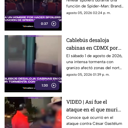
revelar spoilers durante una
función de Spider-Man:
función de Spider-Man: Brand
Brand New Day
New Day. El momento quedó
agosto 05, 2026 02:24 p. m.
grabado en video.
0:37
Cablebús desaloja
cabinas en CDMX por
tormenta con rayos y
El sábado 1 de agosto de 2026,
una intensa tormenta con
granizo
granizo afectó zonas del norte
y oriente de la ciudad de
agosto 05, 2026 01:39 p. m.
México. Aquí más detalles.
1:30
VIDEO | Así fue el
ataque en el que murió
el influencer César
Conoce qué ocurrió en el
ataque contra César Gastélum
Gastélum durante un