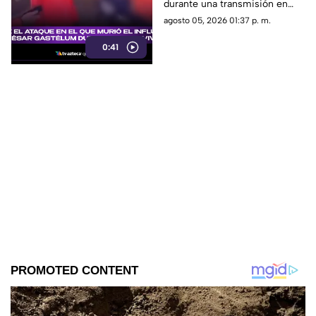
durante una transmisión en
en vivo
vivo y lo que se sabe del caso.
agosto 05, 2026 01:37 p. m.
0:41