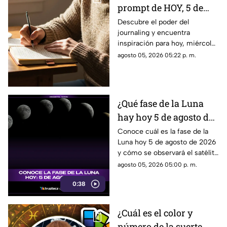
prompt de HOY, 5 de
agosto de 2026? Utiliza
Descubre el poder del
journaling y encuentra
este texto para escribir
inspiración para hoy, miércoles
en tu diario y
5 de agosto de 2026. Un
agosto 05, 2026 05:22 p. m.
reflexionar sobre tu día
prompt para reflexionar, crear
y conectar contigo mismo.
¿Qué fase de la Luna
hay hoy 5 de agosto de
2026? Descubre cómo
Conoce cuál es la fase de la
Luna hoy 5 de agosto de 2026
se verá el satélite esta
y cómo se observará el satélite
noche
natural durante la noche.
agosto 05, 2026 05:00 p. m.
0:38
¿Cuál es el color y
número de la suerte