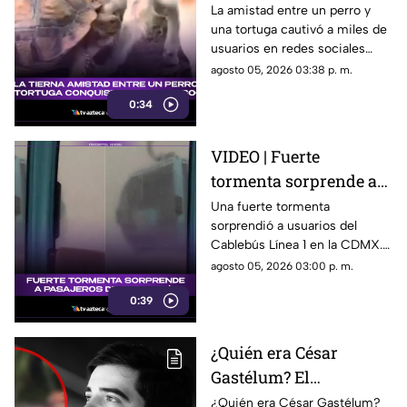
amigos conquista las
La amistad entre un perro y
una tortuga cautivó a miles de
redes sociales por su
usuarios en redes sociales
ternura
gracias a un tierno video viral.
agosto 05, 2026 03:38 p. m.
0:34
VIDEO | Fuerte
tormenta sorprende a
pasajeros del Cablebús
Una fuerte tormenta
sorprendió a usuarios del
de la Línea 1 en la
Cablebús Línea 1 en la CDMX.
Ciudad de México: así
El momento fue captado en
agosto 05, 2026 03:00 p. m.
vivieron el momento
video y se volvió viral.
los pasajeros
0:39
¿Quién era César
Gastélum? El
influencer 4s3s1n4d0
¿Quién era César Gastélum?