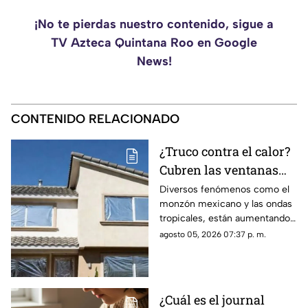
¡No te pierdas nuestro contenido, sigue a
TV Azteca Quintana Roo en Google
News!
CONTENIDO RELACIONADO
¿Truco contra el calor?
Cubren las ventanas
con papel aluminio,
Diversos fenómenos como el
monzón mexicano y las ondas
esto explica la ciencia
tropicales, están aumentando
las temperaturas en todo el
agosto 05, 2026 07:37 p. m.
país. Te contamos si el papel
aluminio en las ventanas es un
truco eficaz para el calor.
¿Cuál es el journal