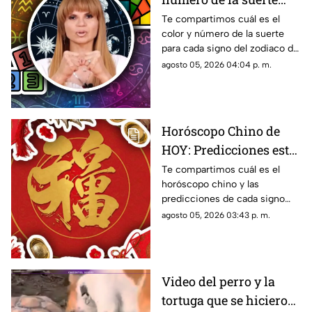
HOY, 5 de agosto de
Te compartimos cuál es el
color y número de la suerte
2026? Predicciones de
para cada signo del zodiaco de
Mhoni Vidente para
acuerdo al horóscopo de
agosto 05, 2026 04:04 p. m.
cada signo este
Mhoni Vidente de hoy, 5 de
miércoles
agosto.
Horóscopo Chino de
HOY: Predicciones este
5 de agosto de 2026
Te compartimos cuál es el
horóscopo chino y las
para cada signo del
predicciones de cada signo
zodiaco
para el día de hoy, miércoles 5
agosto 05, 2026 03:43 p. m.
de agosto de 2026. ¿Qué te
depara el destino?
Video del perro y la
tortuga que se hicieron