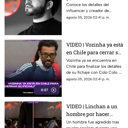
Conoce los detalles del
mientras realizaba una
influencer y creador de
transmisión en vivo en
contenido que fue asesinado
agosto 05, 2026 02:41 p. m.
Sinaloa
durante una transmisión en
vivo en Sinaloa.
VIDEO | Vozinha ya está
en Chile para cerrar su
fichaje con Colo Colo
Vozinha ya se encuentra en
Chile para finalizar los detalles
de su fichaje con Colo Colo. El
momento fue captado en
agosto 05, 2026 02:41 p. m.
video.
0:37
VIDEO | Linchan a un
hombre por hacer
spoilers durante la
Un hombre fue agredido tras