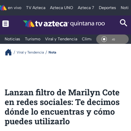
en vivo
TV Azteca
Azteca UNO
Azteca 7
Deportes
Notic
Noticias
Turismo
Viral y Tendencia
Clima
Tráfico
Deporte
En Vi
Viral y Tendencia
Nota
Lanzan filtro de Marilyn Cote
en redes sociales: Te decimos
dónde lo encuentras y cómo
puedes utilizarlo