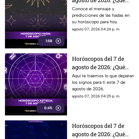
agosto de 2026: ¿Qué
revelan las hadas hoy?
Conoce el mensaje y
predicciones de las hadas en
su horóscopo para hoy.
agosto 07, 2026 04:26 p. m.
1:58
Horóscopos del 7 de
agosto de 2026: ¿Qué
revelan los aztecas
Aquí te traemos lo que deparan
los signos para ti este 7 de
hoy?
agosto de 2026.
agosto 07, 2026 04:25 p. m.
0:45
Horóscopos del 7 de
agosto de 2026: ¿Qué