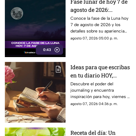
Fase lunar de hoy 7 de
agosto de 2026:
descubre cómo luce la
Conoce la fase de la Luna hoy
7 de agosto de 2026 y los
Luna y su significado
detalles sobre su apariencia
durante esta jornada.
agosto 07, 2026 05:00 p. m.
0:43
Ideas para que escribas
en tu diario HOY,
viernes 7 de junio de
Descubre el poder del
journaling y encuentra
2026: Usa este journal
inspiración para hoy, viernes 7
prompt y termina tu
de junio de 2026. Un prompt
agosto 07, 2026 04:36 p. m.
día lleno de gratitud
para reflexionar, crear y
conectar contigo mismo.
Receta del día: Un