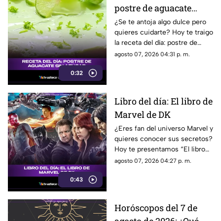
postre de aguacate
saludable y sin azúcar
¿Se te antoja algo dulce pero
quieres cuidarte? Hoy te traigo
la receta del día: postre de
aguacate sin azúcar que te va
agosto 07, 2026 04:31 p. m.
a volar la cabeza.
0:32
Libro del día: El libro de
Marvel de DK
¿Eres fan del universo Marvel y
quieres conocer sus secretos?
Hoy te presentamos “El libro
de Marvel de DK”, una guía
agosto 07, 2026 04:27 p. m.
imprescindible para descubrir
0:43
la historia de tus héroes
favoritos.
Horóscopos del 7 de