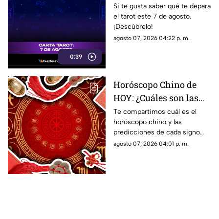
revelan las cartas del
Si te gusta saber qué te depara
el tarot este 7 de agosto.
tarot?
¡Descúbrelo!
agosto 07, 2026 04:22 p. m.
0:39
Horóscopo Chino de
HOY: ¿Cuáles son las
predicciones de este 7
Te compartimos cuál es el
horóscopo chino y las
de agosto de 2026 para
predicciones de cada signo
cada signo del zodiaco?
para el día de hoy, viernes 7 de
agosto 07, 2026 04:01 p. m.
agosto de 2026. ¿Qué te
depara el destino?