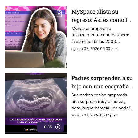
MySpace alista su
regreso: Así es como la
icónica red social
MySpace prepara su
relanzamiento para recuperar
busca volver y revivir
la esencia de los 2000,
la esencia de los años
conectando a músicos y
agosto 07, 2026 05:30 p. m.
2000
creadores con sus fans. Aquí
los detalles de la red social.
Padres sorprenden a su
hijo con una ecografía
falsa y su reacción se
Sus padres tenían preparada
una sorpresa muy especial,
vuelve inolvidable
pero lo que parecía una noticia
increíble terminó siendo una
agosto 07, 2026 05:17 p. m.
broma que nadie esperaba. La
0:35
reacción de su hijo asi quedó
grabada.