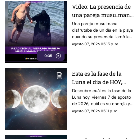
Video: La presencia de
una pareja musulmana
en la playa provoca
Una pareja musulmana
disfrutaba de un día en la playa
reacciones
cuando su presencia llamó la
atención de los presentes.
agosto 07, 2026 05:15 p. m.
Este fue el momento que
0:35
desató diversas reacciones
entre quienes se encontraban
en el lugar.
Esta es la fase de la
Luna el día de HOY,
viernes 7 de agosto de
Descubre cuál es la fase de la
Luna hoy, viernes 7 de agosto
2026: ¿Cómo se verá el
de 2026, cuál es su energía y
astro durante la noche?
cómo nos podría afectar.
agosto 07, 2026 05:11 p. m.
Conoce todas las fases
lunares.