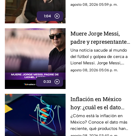
la libertad de expresión
Chihuahua, quien habló sobre
agosto 08, 2026 05:59 p. m.
los nuevos lineamientos que,
1:04
de acuerdo con su postura,
podrían representar un riesgo
para la libertad de expresión y
Muere Jorge Messi,
convertirse en una forma de
padre y representante
censura impulsada desde el
Gobierno Federal.
de Lionel Messi
Una noticia sacude al mundo
del fútbol y golpea de cerca a
Lionel Messi. Jorge Messi,
padre y representante del astro
agosto 08, 2026 05:06 p. m.
argentino, ha fallecido. Conoce
0:33
los detalles tras la noticia.
Inflación en México
hoy: ¿cuál es el dato
actual?
¿Cómo está la inflación en
México? Conoce el dato más
reciente, qué productos han
subido de precio y cómo
agosto 08, 2026 03:40 p. m.