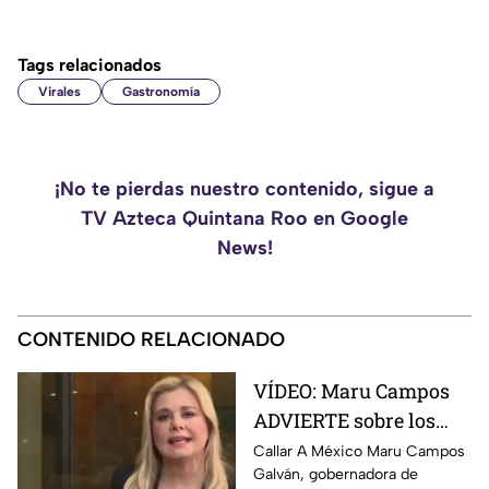
Tags relacionados
Virales
Gastronomía
¡No te pierdas nuestro contenido, sigue a
TV Azteca Quintana Roo en Google
News!
CONTENIDO RELACIONADO
VÍDEO: Maru Campos
ADVIERTE sobre los
RIESGOS de los nuevos
Callar A México Maru Campos
Galván, gobernadora de
lineamientos