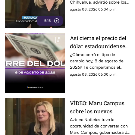
Chihuahua, advirtió sobre los
propuestos por el
riesgos que podrían
agosto 08, 2026 06:04 p. m.
Gobierno
representar los nuevos
5:15
lineamientos para los derechos
de las audiencias y la libertad
de expresión. Señaló que estas
Así cierra el precio del
disposiciones podrían
dólar estadounidense
utilizarse para sancionar a
medios y periodistas críticos,
HOY, sábado 8 de
¿Cómo cerró el tipo de
además de abrir la puerta a
cambio hoy, 8 de agosto de
agosto de 2026, en
que el poder determine qué
2026? Te compartimos el
Cancún
contenidos son información,
precio del dólar al cierre de
agosto 08, 2026 06:00 p. m.
opinión o motivo de sanción.
hoy en Cancún, así como el
resto de las divisas.
VÍDEO: Maru Campus
sobre los nuevos
lineamientos y señala
Azteca Noticias tuvo la
oportunidad de conversar con
que son un riesgo para
Maru Campos, gobernadora de