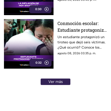
podría impactar a tu bolsillo.
0:30
Conmoción escolar:
Estudiante protagoniza
t1r0t30 con seis
Un estudiante protagonizó un
tiroteo que dejó seis víctimas.
víctimas
¿Qué ocurrió? Conoce los
detalles de esta tragedia.
agosto 08, 2026 03:35 p. m.
0:32
Ver más