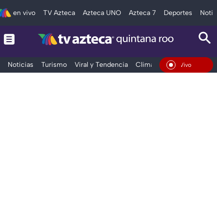
en vivo
TV Azteca
Azteca UNO
Azteca 7
Deportes
Notic
Noticias
Turismo
Viral y Tendencia
Clima
Tráfico
Deporte
En Vivo