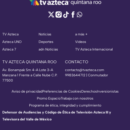
TV Azteca
Noticias
a más +
Azteca UNO
Deportes
Videos
Azteca 7
adn Noticias
TV Azteca Internacional
TV AZTECA QUINTANA ROO
CONTACTO
Av. Bonampak Sm 4-A Lote 3-A
contacto@tvazteca.com
Manzana 1 Frente a Calle Nube C.P.
9983644712 | Conmutador
77500
Aviso de privacidad
Preferencias de Cookies
Derechos
Inversionistas
Promo Espacio
Trabaja con nosotros
Programa de ética, integridad y cumplimiento
Defensor de Audiencias y Código de Ética de Televisión Azteca III y
Televisora del Valle de México