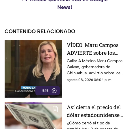
News!
CONTENIDO RELACIONADO
VÍDEO: Maru Campos
ADVIERTE sobre los
RIESGOS de los nuevos
Callar A México Maru Campos
Galván, gobernadora de
lineamientos
Chihuahua, advirtió sobre los
propuestos por el
riesgos que podrían
agosto 08, 2026 06:04 p. m.
Gobierno
representar los nuevos
5:15
lineamientos para los derechos
de las audiencias y la libertad
de expresión. Señaló que estas
Así cierra el precio del
disposiciones podrían
dólar estadounidense
utilizarse para sancionar a
medios y periodistas críticos,
HOY, sábado 8 de
¿Cómo cerró el tipo de
además de abrir la puerta a