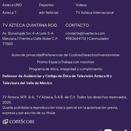
Azteca UNO
Deportes
Videos
Azteca 7
adn Noticias
TV Azteca Internacional
TV AZTECA QUINTANA ROO
CONTACTO
Av. Bonampak Sm 4-A Lote 3-A
contacto@tvazteca.com
Manzana 1 Frente a Calle Nube C.P.
9983644712 | Conmutador
77500
Aviso de privacidad
Preferencias de Cookies
Derechos
Inversionistas
Promo Espacio
Trabaja con nosotros
Programa de ética, integridad y cumplimiento
Defensor de Audiencias y Código de Ética de Televisión Azteca III y
Televisora del Valle de México
TV Azteca, M.R. & ©, TV Azteca, S.A.B. de C.V. Todos los derechos reservados,
2025.
Queda prohibida la reproducción total o parcial sin la autorización previa,
expresa y por escrito de su titular.