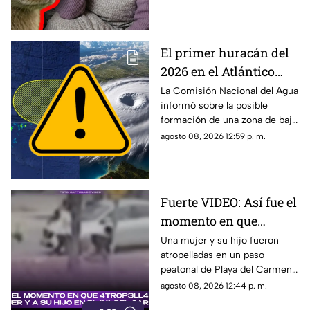
debes conocer.
El primer huracán del
2026 en el Atlántico
podría formarse en 7
La Comisión Nacional del Agua
informó sobre la posible
días: ¿Cuál es la
formación de una zona de baja
probabilidad de
presión en el Atlántico, misma
agosto 08, 2026 12:59 p. m.
desarrollo ciclónico?
que podría evolucionar en
huracán.
Fuerte VIDEO: Así fue el
momento en que
4tr0p3ll4n a una mujer
Una mujer y su hijo fueron
atropelladas en un paso
y a su hijo en un paso
peatonal de Playa del Carmen.
peatonal de Playa del
Cámara de seguridad captó el
agosto 08, 2026 12:44 p. m.
Carmen
momento exacto en que