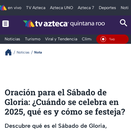
en vivo
TV Azteca
Azteca UNO
Azteca 7
Deportes
Notic
Noticias
Turismo
Viral y Tendencia
Clima
Tráfico
Deporte
En Vivo
Noticias
Nota
Oración para el Sábado de
Gloria: ¿Cuándo se celebra en
2025, qué es y cómo se festeja?
Descubre qué es el Sábado de Gloria,