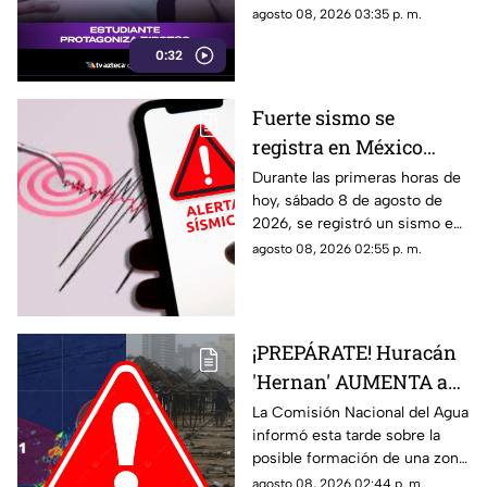
detalles de esta tragedia.
agosto 08, 2026 03:35 p. m.
0:32
Fuerte sismo se
registra en México
HOY, sábado 8 de
Durante las primeras horas de
hoy, sábado 8 de agosto de
agosto de 2026: ¿Dónde
2026, se registró un sismo en
fue el epicentro del
México. Te decimos en donde
agosto 08, 2026 02:55 p. m.
temblor de este día?
ocurrió y cuál fue su magnitud.
¡PREPÁRATE! Huracán
'Hernan' AUMENTA a
70% su probabilidad de
La Comisión Nacional del Agua
informó esta tarde sobre la
desarrollo y esta es la
posible formación de una zona
ubicación exacta del
de baja presión con potencial
agosto 08, 2026 02:44 p. m.