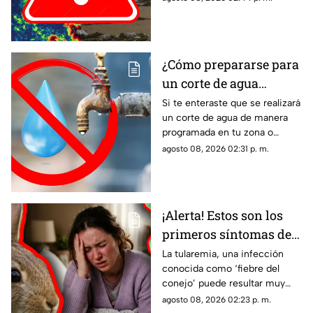
potencial ciclón
ciclónico en el Pacífico. Aquí
tropical
los detalles.
¿Cómo prepararse para
un corte de agua
programado? Esto
Si te enteraste que se realizará
un corte de agua de manera
puedes hacer ante la
programada en tu zona o
suspensión del servicio
simplemente de quedaste sin
agosto 08, 2026 02:31 p. m.
servicio, estos consejos te
pueden servir.
¡Alerta! Estos son los
primeros síntomas de
la ‘fiebre del conejo’ y lo
La tularemia, una infección
conocida como ‘fiebre del
que debes saber sobre
conejo’ puede resultar muy
el contagio de
grave y aquí te compartimos
agosto 08, 2026 02:23 p. m.
tularemia
los primeros síntomas que