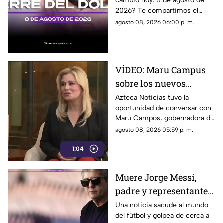
cambio hoy, 8 de agosto de
agosto de 2026, en
que el poder determine qué
2026? Te compartimos el
Cancún
contenidos son información,
precio del dólar al cierre de
agosto 08, 2026 06:00 p. m.
opinión o motivo de sanción.
hoy en Cancún, así como el
resto de las divisas.
VÍDEO: Maru Campus
sobre los nuevos
lineamientos y señala
Azteca Noticias tuvo la
oportunidad de conversar con
que son un riesgo para
Maru Campos, gobernadora de
la libertad de expresión
Chihuahua, quien habló sobre
agosto 08, 2026 05:59 p. m.
los nuevos lineamientos que,
1:04
de acuerdo con su postura,
podrían representar un riesgo
para la libertad de expresión y
Muere Jorge Messi,
convertirse en una forma de
padre y representante
censura impulsada desde el
Gobierno Federal.
de Lionel Messi
Una noticia sacude al mundo
del fútbol y golpea de cerca a