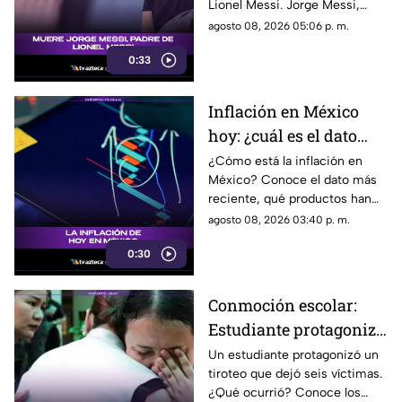
Lionel Messi. Jorge Messi,
padre y representante del astro
agosto 08, 2026 05:06 p. m.
argentino, ha fallecido. Conoce
0:33
los detalles tras la noticia.
Inflación en México
hoy: ¿cuál es el dato
actual?
¿Cómo está la inflación en
México? Conoce el dato más
reciente, qué productos han
subido de precio y cómo
agosto 08, 2026 03:40 p. m.
podría impactar a tu bolsillo.
0:30
Conmoción escolar:
Estudiante protagoniza
t1r0t30 con seis
Un estudiante protagonizó un
tiroteo que dejó seis víctimas.
víctimas
¿Qué ocurrió? Conoce los