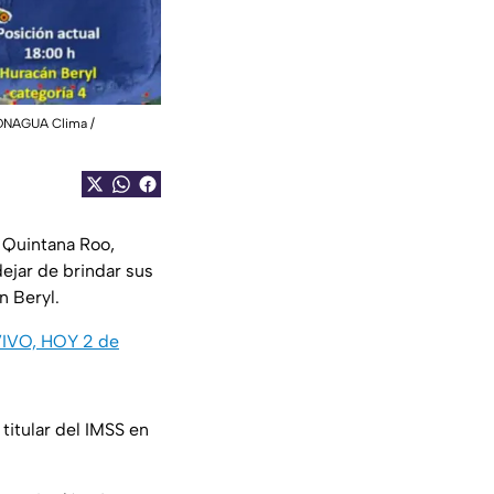
NAGUA Clima /
n Quintana Roo,
dejar de brindar sus
n Beryl.
VIVO, HOY 2 de
itular del IMSS en