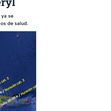
eryl
 ya se
ios de salud.