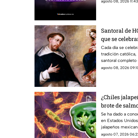
agosto 08, 2026 11:43
Santoral de H
que se celebra
de 2026?
Cada día se celebr
tradición católica
santoral completo 
agosto 08, 2026 09:10
¿Chiles jalap
brote de salm
Esto debes sa
Se ha dado a cono
en Estados Unidos
jalapeños mexicano
investigación.
agosto 07, 2026 06:2