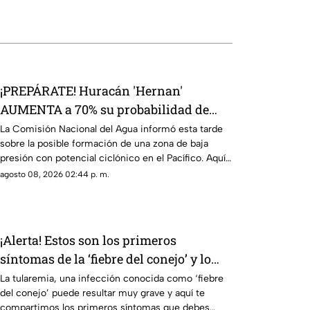
¡PREPÁRATE! Huracán 'Hernan'
AUMENTA a 70% su probabilidad de
desarrollo y esta es la ubicación exacta
La Comisión Nacional del Agua informó esta tarde
sobre la posible formación de una zona de baja
del potencial ciclón tropical
presión con potencial ciclónico en el Pacífico. Aquí
los detalles.
agosto 08, 2026 02:44 p. m.
¡Alerta! Estos son los primeros
síntomas de la ‘fiebre del conejo’ y lo
que debes saber sobre el contagio de
La tularemia, una infección conocida como ‘fiebre
del conejo’ puede resultar muy grave y aquí te
tularemia
compartimos los primeros síntomas que debes