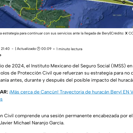
 estrategia para continuar con sus servicios ante la llegada de Beryl|Crédito:
X
CO
 21:40
| Actualizado 🕑 00:09
1 minuto lectura
o
lio de 2024, el Instituto Mexicano del Seguro Social (IMSS) e
colos de Protección Civil que refuerzan su estrategia para no 
adanía antes, durante y después del posible impacto del huracá
SAR:
¡Más cerca de Cancún! Trayectoria de huracán Beryl EN 
as
ón Civil comprende una sesión permanente encabezada por el t
 Javier Michael Naranjo García.