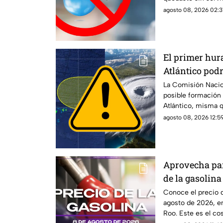
servir.
agosto 08, 2026 02:31
El primer hura
Atlántico podr
¿Cuál es la pr
La Comisión Nacio
posible formación 
ciclónico?
Atlántico, misma q
agosto 08, 2026 12:59
Aprovecha para
de la gasolina
de 2026, en Q
Conoce el precio d
agosto de 2026, e
Roo. Este es el co