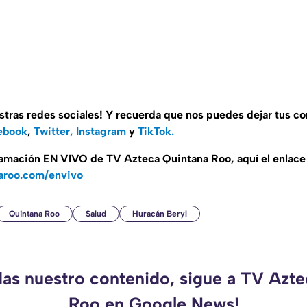
stras redes sociales! Y recuerda que nos puedes dejar tus c
ebook
,
Twitter,
Instagram
y
TikTok.
gramación EN VIVO de TV Azteca Quintana Roo, aquí el enlace
aroo.com/envivo
Quintana Roo
Salud
Huracán Beryl
das nuestro contenido, sigue a TV Azt
Roo en Google News!