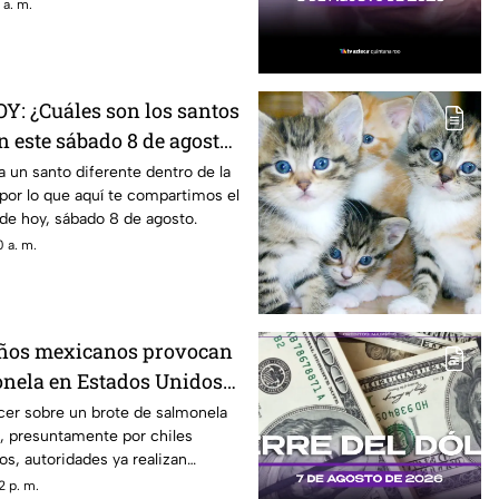
 a. m.
OY: ¿Cuáles son los santos
n este sábado 8 de agosto
a un santo diferente dentro de la
, por lo que aquí te compartimos el
de hoy, sábado 8 de agosto.
 a. m.
eños mexicanos provocan
onela en Estados Unidos?
ber
cer sobre un brote de salmonela
, presuntamente por chiles
s, autoridades ya realizan
2 p. m.