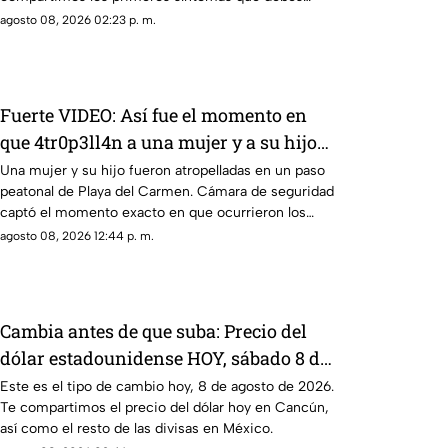
conocer.
agosto 08, 2026 02:23 p. m.
Fuerte VIDEO: Así fue el momento en
que 4tr0p3ll4n a una mujer y a su hijo
en un paso peatonal de Playa del
Una mujer y su hijo fueron atropelladas en un paso
peatonal de Playa del Carmen. Cámara de seguridad
Carmen
captó el momento exacto en que ocurrieron los
hechos.
agosto 08, 2026 12:44 p. m.
Cambia antes de que suba: Precio del
dólar estadounidense HOY, sábado 8 de
agosto de 2026, en Cancún
Este es el tipo de cambio hoy, 8 de agosto de 2026.
Te compartimos el precio del dólar hoy en Cancún,
así como el resto de las divisas en México.