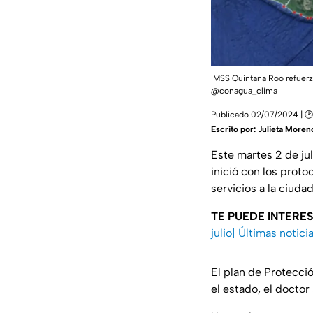
IMSS Quintana Roo refuerza
@conagua_clima
Publicado 02/07/2024 | 🕑
Escrito por:
Julieta Moren
Este martes 2 de ju
inició con los proto
servicios a la ciud
TE PUEDE INTERE
julio| Últimas notici
El plan de Protecci
el estado, el doctor