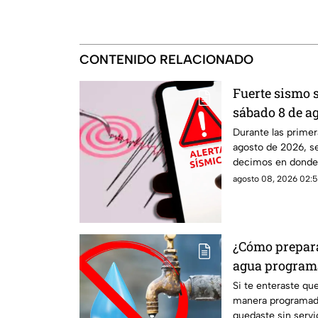
CONTENIDO RELACIONADO
Fuerte sismo 
sábado 8 de ag
el epicentro d
Durante las primer
agosto de 2026, s
decimos en donde 
agosto 08, 2026 02:5
¿Cómo prepara
agua program
ante la suspen
Si te enteraste qu
manera programad
quedaste sin servi