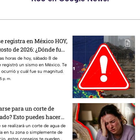
se registra en México HOY,
osto de 2026: ¿Dónde fue
el temblor de este día?
as horas de hoy, sábado 8 de
e registró un sismo en México. Te
ocurrió y cuál fue su magnitud.
5 p. m.
rse para un corte de
ado? Esto puedes hacer
sión del servicio
e se realizará un corte de agua de
a en tu zona o simplemente de
cio, estos consejos te pueden