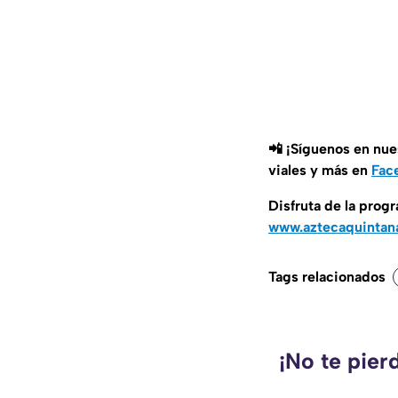
📲 ¡Síguenos en nue
viales y más en
Fac
Disfruta de la pro
www.aztecaquintan
Tags relacionados
¡No te pier