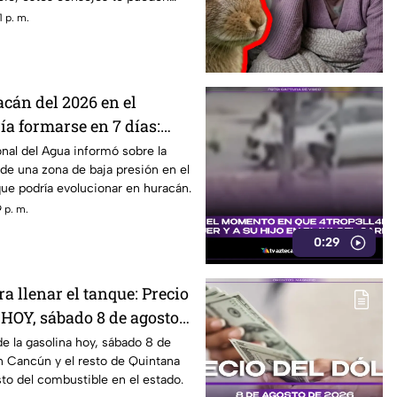
 p. m.
cán del 2026 en el
ía formarse en 7 días:
obabilidad de desarrollo
nal del Agua informó sobre la
de una zona de baja presión en el
ue podría evolucionar en huracán.
 p. m.
0:29
 llenar el tanque: Precio
 HOY, sábado 8 de agosto
uintana Roo
e la gasolina hoy, sábado 8 de
n Cancún y el resto de Quintana
sto del combustible en el estado.